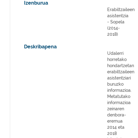
Izenburua
Erabiltzaileen
asistentzia
- Sopela
(2014-
2018)
Deskribapena
Udalerri
horretako
hondartzetan
erabiltzaileen
asistentziari
buruzko
informazioa.
Metatutako
informazioa
zeinaren
denbora-
eremua
2014 eta
2018