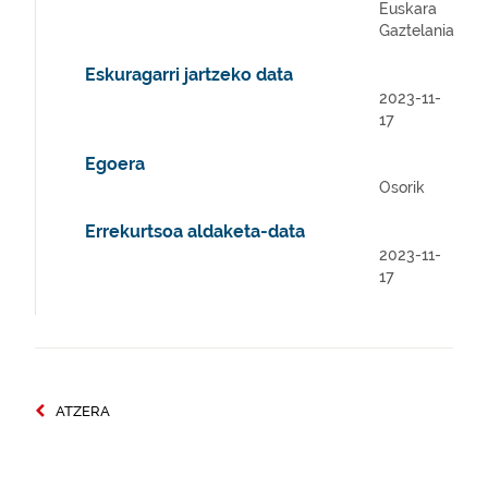
Euskara
Gaztelania
Eskuragarri jartzeko data
2023-11-
17
Egoera
Osorik
Errekurtsoa aldaketa-data
2023-11-
17
ATZERA