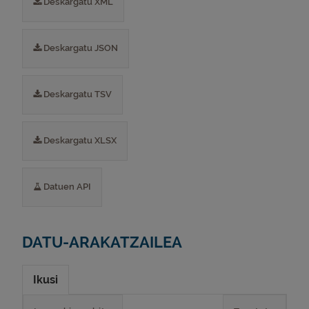
Deskargatu XML
Deskargatu JSON
Deskargatu TSV
Deskargatu XLSX
Datuen API
DATU-ARAKATZAILEA
Ikusi