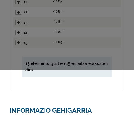
="085"
11
="085"
12
="085"
13
="085"
14
="085"
15
15 elementu guztien 15 emaitza erakusten
dira.
INFORMAZIO GEHIGARRIA