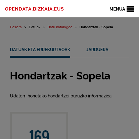
Edukinera joan
OPENDATA.BIZKAIA.EUS
MENUA
Hasiera
Datuak
Datu katalogoa
Hondartzak - Sopela
DATUAK ETA ERREKURTSOAK
JARDUERA
Hondartzak - Sopela
Udalerri honetako hondartzei buruzko informazioa.
169