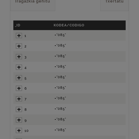
Iragazkia gehitu
Txertatu
_ID
KODEA/CODIGO
="085"
1
="085"
2
="085"
3
="085"
4
="085"
5
="085"
6
="085"
7
="085"
8
="085"
9
="085"
10