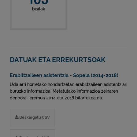
bisitak
DATUAK ETA ERREKURTSOAK
Erabiltzaileen asistentzia - Sopela (2014-2018)
Udalerri horretako hondartzetan erabiltzaileen asistentziari
buruzko informazioa. Metatutako informazioa zeinaren
denbora- eremua 2014 eta 2018 bitartekoa da.
Deskargatu CSV