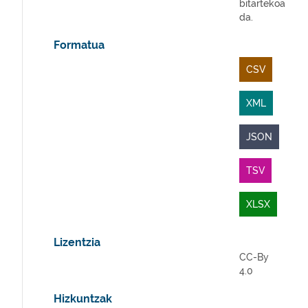
bitartekoa
da.
Formatua
CSV
XML
JSON
TSV
XLSX
Lizentzia
CC-By
4.0
Hizkuntzak