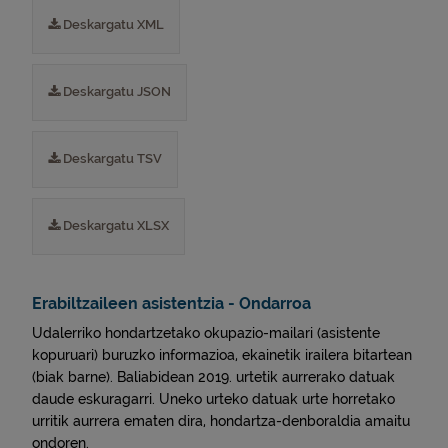
Deskargatu XML
Deskargatu JSON
Deskargatu TSV
Deskargatu XLSX
Erabiltzaileen asistentzia - Ondarroa
Udalerriko hondartzetako okupazio-mailari (asistente
kopuruari) buruzko informazioa, ekainetik irailera bitartean
(biak barne). Baliabidean 2019. urtetik aurrerako datuak
daude eskuragarri. Uneko urteko datuak urte horretako
urritik aurrera ematen dira, hondartza-denboraldia amaitu
ondoren.