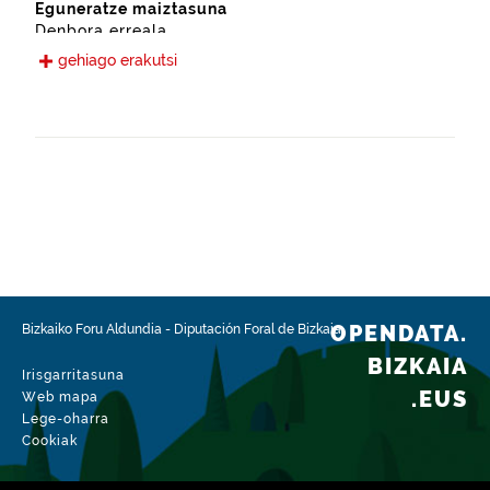
Eguneratze maiztasuna
Denbora erreala
gehiago erakutsi
Hizkuntzak
Euskara
Gaztelania
Eskura jarri den data
2023-06-20
Espazio-eremua
https://www.geonames.org/6362415/ondarroa.html
Mota
Ingurune natural
OPENDATA.
Bizkaiko Foru Aldundia
-
Diputación Foral de Bizkaia
BIZKAIA
Datu-multzoaren aldaketa-data
Irisgarritasuna
2026-07-07
.EUS
Web mapa
Lege-oharra
Cookiak