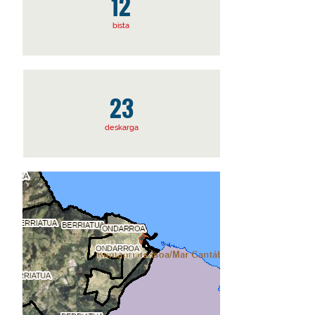
12
bista
23
deskarga