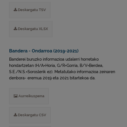
Deskargatu TSV
Deskargatu XLSX
Bandera - Ondarroa (2019-2021)
Banderei buruzko informazioa udalerri horretako
hondartzetan (H/A=Horia, G/R=Gorria, B/V=Berdea,
S.E./N.S.=Soroslerik ez). Metatutako informazioa zeinaren
denbora- eremua 2019 eta 2021 bitartekoa da.
Aurreikuspena
Deskargatu CSV