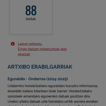
88
bisitak
Lagun gaitzazu.
Eman datuen hobekuntzak edo
akatsak
ARTXIBO ERABILGARRIAK
Eguraldia - Ondarroa (2024-2025)
Udalerriko hondartzetako eguraldiari buruzko informazioa,
ekainetik irailera bitartean (biak barne). Hondartzetako
sorosleek emandako eguneroko datuak jasotzen dira.
Uneko urteko datuak urte horretako urritik aurrera ematen