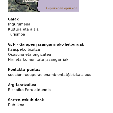
Gaiak
Ingurumena
Kultura eta aisia
Turismoa
GJH - Garapen jasangarrirako helburuak
Itsaspeko bizitza
Osasuna eta ongizatea
Hiri eta komunitate jasangarriak
Kontaktu-puntua
seccion.recuperacionambiental@bizkaia.eus
Argitaratzailea
Bizkaiko Foru aldundia
Sartze-eskubideak
Publikoa