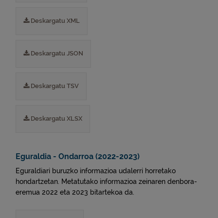
Deskargatu XML
Deskargatu JSON
Deskargatu TSV
Deskargatu XLSX
Eguraldia - Ondarroa (2022-2023)
Eguraldiari buruzko informazioa udalerri horretako
hondartzetan. Metatutako informazioa zeinaren denbora-
eremua 2022 eta 2023 bitartekoa da.