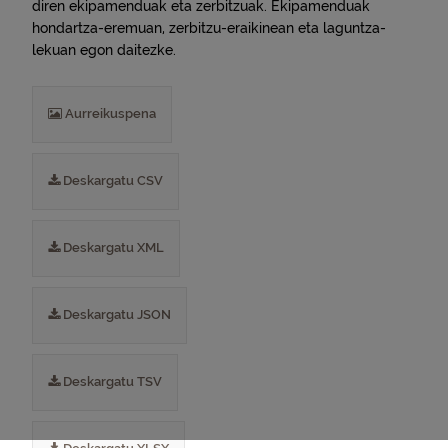
diren ekipamenduak eta zerbitzuak. Ekipamenduak
hondartza-eremuan, zerbitzu-eraikinean eta laguntza-
lekuan egon daitezke.
Aurreikuspena
Deskargatu CSV
Deskargatu XML
Deskargatu JSON
Deskargatu TSV