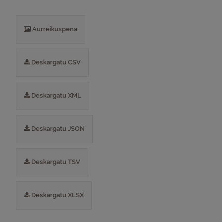
Aurreikuspena
Deskargatu CSV
Deskargatu XML
Deskargatu JSON
Deskargatu TSV
Deskargatu XLSX