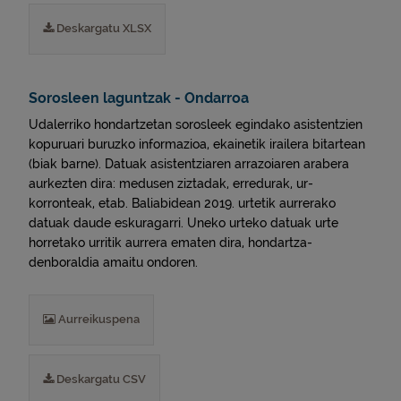
Deskargatu XLSX
Sorosleen laguntzak - Ondarroa
Udalerriko hondartzetan sorosleek egindako asistentzien
kopuruari buruzko informazioa, ekainetik irailera bitartean
(biak barne). Datuak asistentziaren arrazoiaren arabera
aurkezten dira: medusen ziztadak, erredurak, ur-
korronteak, etab. Baliabidean 2019. urtetik aurrerako
datuak daude eskuragarri. Uneko urteko datuak urte
horretako urritik aurrera ematen dira, hondartza-
denboraldia amaitu ondoren.
Aurreikuspena
Deskargatu CSV