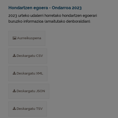
Hondartzen egoera - Ondarroa 2023
2023 urteko udalerri horretako hondartzen egoerari
buruzko informazioa (amaitutako denboraldian).
Aurreikuspena
Deskargatu CSV
Deskargatu XML
Deskargatu JSON
Deskargatu TSV