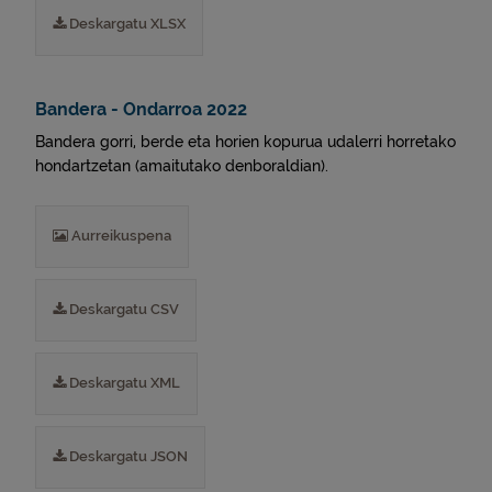
Deskargatu XLSX
Bandera - Ondarroa 2022
Bandera gorri, berde eta horien kopurua udalerri horretako
hondartzetan (amaitutako denboraldian).
Aurreikuspena
Deskargatu CSV
Deskargatu XML
Deskargatu JSON