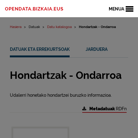
Edukinera joan
OPENDATA.BIZKAIA.EUS
MENUA
Hasiera
Datuak
Datu katalogoa
Hondartzak - Ondarroa
DATUAK ETA ERREKURTSOAK
JARDUERA
Hondartzak - Ondarroa
Udalerri honetako hondartzei buruzko informazioa.
Metadatuak
RDFn