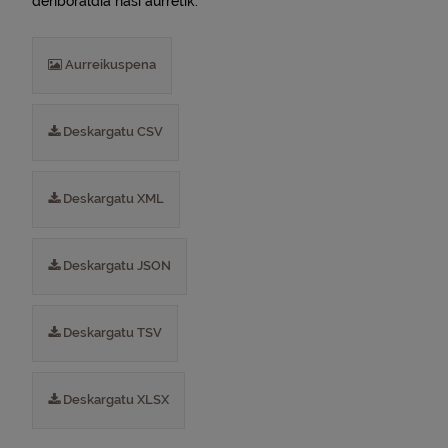
denboraldia hasi aurretik.
Aurreikuspena
Deskargatu CSV
Deskargatu XML
Deskargatu JSON
Deskargatu TSV
Deskargatu XLSX