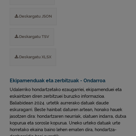
Deskargatu JSON
Deskargatu TSV
Deskargatu XLSX
Ekipamenduak eta zerbitzuak - Ondarroa
Udalerriko hondartzetako ezaugarriei, ekipamenduei eta
eskaintzen diren zerbitzuei buruzko informazioa.
Baliabidean 2024. urtetik aurrerako datuak daude
eskuragarri. Beste hainbat daturen artean, honako hauek
jasotzen dira: hondartzaren neurriak, olatuen indarra, dutxa
kopurua eta sorosle kopurua. Uneko urteko datuak urte
horretako ekaina baino lehen ematen dira, hondartza-