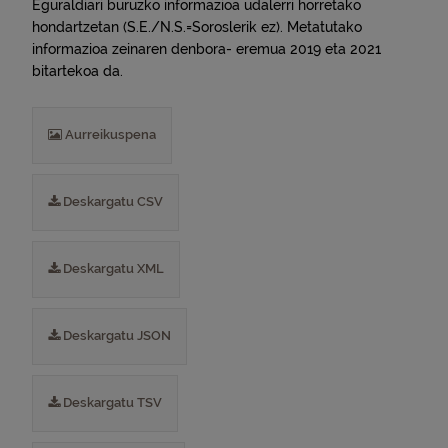
Eguraldiari buruzko informazioa udalerri horretako
hondartzetan (S.E./N.S.=Soroslerik ez). Metatutako
informazioa zeinaren denbora- eremua 2019 eta 2021
bitartekoa da.
Aurreikuspena
Deskargatu CSV
Deskargatu XML
Deskargatu JSON
Deskargatu TSV