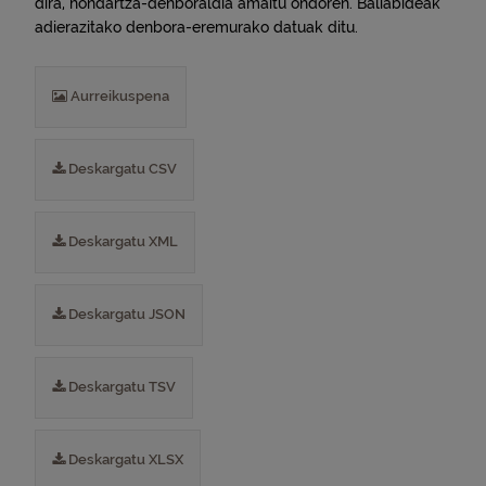
dira, hondartza-denboraldia amaitu ondoren. Baliabideak
adierazitako denbora-eremurako datuak ditu.
Aurreikuspena
Deskargatu CSV
Deskargatu XML
Deskargatu JSON
Deskargatu TSV
Deskargatu XLSX