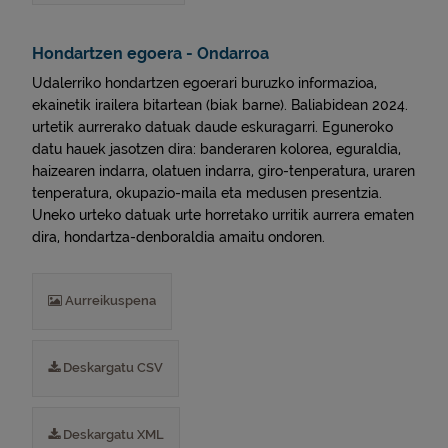
Hondartzen egoera - Ondarroa
Udalerriko hondartzen egoerari buruzko informazioa,
ekainetik irailera bitartean (biak barne). Baliabidean 2024.
urtetik aurrerako datuak daude eskuragarri. Eguneroko
datu hauek jasotzen dira: banderaren kolorea, eguraldia,
haizearen indarra, olatuen indarra, giro-tenperatura, uraren
tenperatura, okupazio-maila eta medusen presentzia.
Uneko urteko datuak urte horretako urritik aurrera ematen
dira, hondartza-denboraldia amaitu ondoren.
Aurreikuspena
Deskargatu CSV
Deskargatu XML