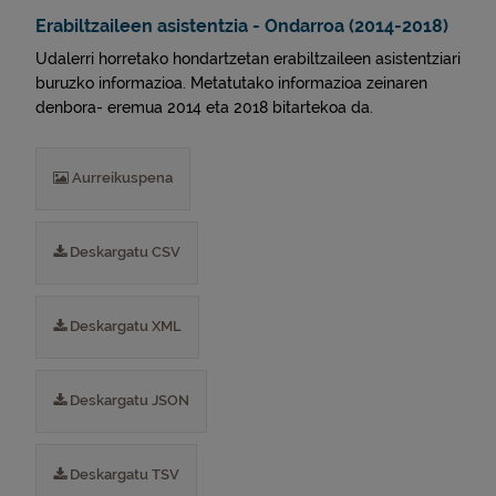
Erabiltzaileen asistentzia - Ondarroa (2014-2018)
Udalerri horretako hondartzetan erabiltzaileen asistentziari
buruzko informazioa. Metatutako informazioa zeinaren
denbora- eremua 2014 eta 2018 bitartekoa da.
Aurreikuspena
Deskargatu CSV
Deskargatu XML
Deskargatu JSON
Deskargatu TSV