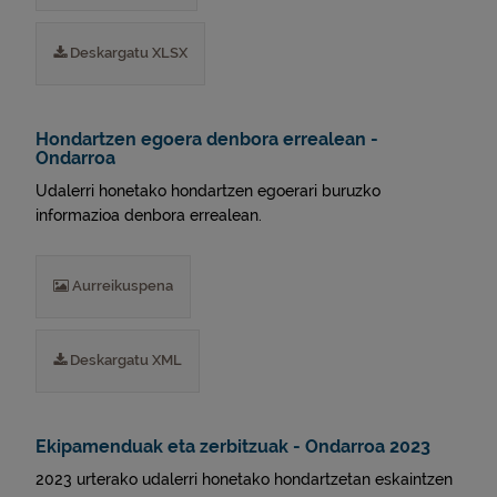
Deskargatu XLSX
Hondartzen egoera denbora errealean -
Ondarroa
Udalerri honetako hondartzen egoerari buruzko
informazioa denbora errealean.
Aurreikuspena
Deskargatu XML
Ekipamenduak eta zerbitzuak - Ondarroa 2023
2023 urterako udalerri honetako hondartzetan eskaintzen