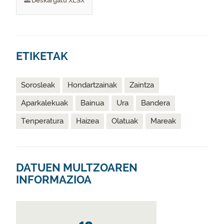
Deskargatu XLSX
ETIKETAK
Sorosleak
Hondartzainak
Zaintza
Aparkalekuak
Bainua
Ura
Bandera
Tenperatura
Haizea
Olatuak
Mareak
DATUEN MULTZOAREN
INFORMAZIOA