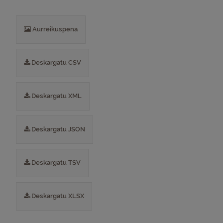
Aurreikuspena
Deskargatu CSV
Deskargatu XML
Deskargatu JSON
Deskargatu TSV
Deskargatu XLSX