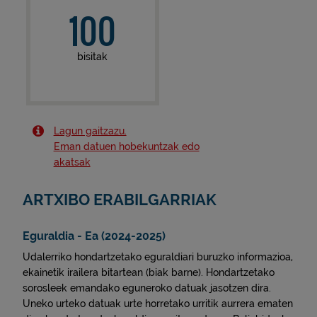
100
bisitak
Lagun gaitzazu.
Eman datuen hobekuntzak edo
akatsak
ARTXIBO ERABILGARRIAK
Eguraldia - Ea (2024-2025)
Udalerriko hondartzetako eguraldiari buruzko informazioa,
ekainetik irailera bitartean (biak barne). Hondartzetako
sorosleek emandako eguneroko datuak jasotzen dira.
Uneko urteko datuak urte horretako urritik aurrera ematen