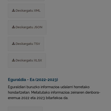
Deskargatu XML
Deskargatu JSON
Deskargatu TSV
Deskargatu XLSX
Eguraldia - Ea (2022-2023)
Eguraldiari buruzko informazioa udalerri horretako
hondartzetan. Metatutako informazioa zeinaren denbora-
eremua 2022 eta 2023 bitartekoa da.