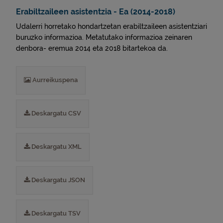
Erabiltzaileen asistentzia - Ea (2014-2018)
Udalerri horretako hondartzetan erabiltzaileen asistentziari
buruzko informazioa. Metatutako informazioa zeinaren
denbora- eremua 2014 eta 2018 bitartekoa da.
Aurreikuspena
Deskargatu CSV
Deskargatu XML
Deskargatu JSON
Deskargatu TSV