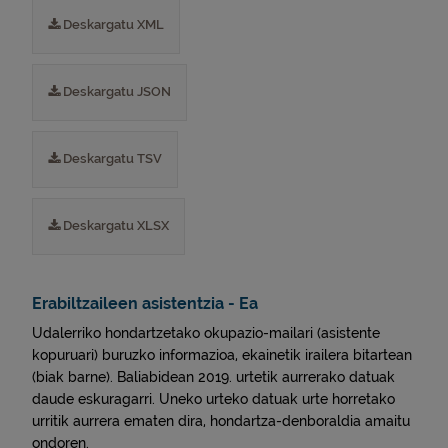
Deskargatu XML
Deskargatu JSON
Deskargatu TSV
Deskargatu XLSX
Erabiltzaileen asistentzia - Ea
Udalerriko hondartzetako okupazio-mailari (asistente
kopuruari) buruzko informazioa, ekainetik irailera bitartean
(biak barne). Baliabidean 2019. urtetik aurrerako datuak
daude eskuragarri. Uneko urteko datuak urte horretako
urritik aurrera ematen dira, hondartza-denboraldia amaitu
ondoren.