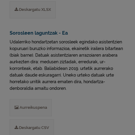
Deskargatu XLSX
Sorosleen laguntzak - Ea
Udalerriko hondartzetan sorosleek egindako asistentzien
kopuruari buruzko informazioa, ekainetik irailera bitartean
(biak barne). Datuak asistentziaren arrazoiaren arabera
aurkezten dira: medusen ziztadak, erredurak, ur-
korronteak, etab. Baliabidean 2019. urtetik aurrerako
datuak daude eskuragarri. Uneko urteko datuak urte
horretako urritik aurrera ematen dira, hondartza-
denboraldia amaitu ondoren.
Aurreikuspena
Deskargatu CSV