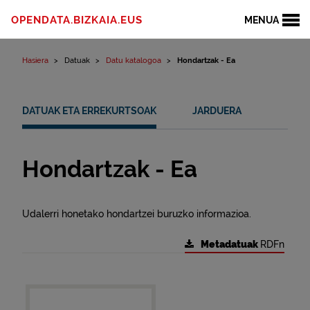
Edukinera joan
OPENDATA.BIZKAIA.EUS
MENUA
Hasiera
Datuak
Datu katalogoa
Hondartzak - Ea
DATUAK ETA ERREKURTSOAK
JARDUERA
Hondartzak - Ea
Udalerri honetako hondartzei buruzko informazioa.
Metadatuak
RDFn