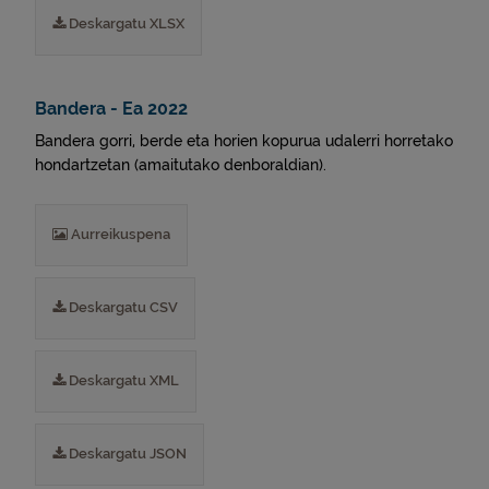
Deskargatu XLSX
Bandera - Ea 2022
Bandera gorri, berde eta horien kopurua udalerri horretako
hondartzetan (amaitutako denboraldian).
Aurreikuspena
Deskargatu CSV
Deskargatu XML
Deskargatu JSON