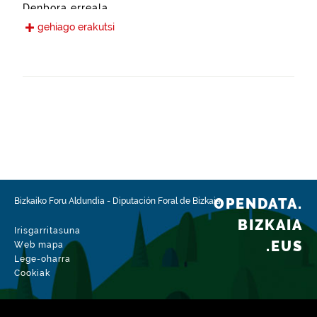
Denbora erreala
gehiago erakutsi
Hizkuntzak
Euskara
Gaztelania
Eskura jarri den data
2023-06-20
Espazio-eremua
https://www.geonames.org/6362373/ea.html
Mota
Ingurune natural
OPENDATA.
Bizkaiko Foru Aldundia
-
Diputación Foral de Bizkaia
BIZKAIA
Datu-multzoaren aldaketa-data
Irisgarritasuna
2026-07-07
.EUS
Web mapa
Lege-oharra
Cookiak