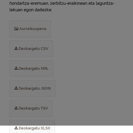
hondartza-eremuan, zerbitzu-eraikinean eta laguntza-
lekuan egon daitezke.
Aurreikuspena
Deskargatu CSV
Deskargatu XML
Deskargatu JSON
Deskargatu TSV
Deskargatu XLSX