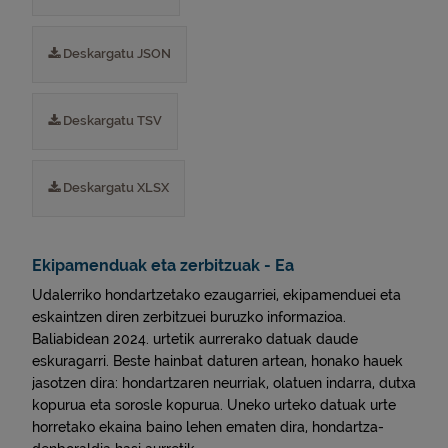
Deskargatu JSON
Deskargatu TSV
Deskargatu XLSX
Ekipamenduak eta zerbitzuak - Ea
Udalerriko hondartzetako ezaugarriei, ekipamenduei eta
eskaintzen diren zerbitzuei buruzko informazioa.
Baliabidean 2024. urtetik aurrerako datuak daude
eskuragarri. Beste hainbat daturen artean, honako hauek
jasotzen dira: hondartzaren neurriak, olatuen indarra, dutxa
kopurua eta sorosle kopurua. Uneko urteko datuak urte
horretako ekaina baino lehen ematen dira, hondartza-