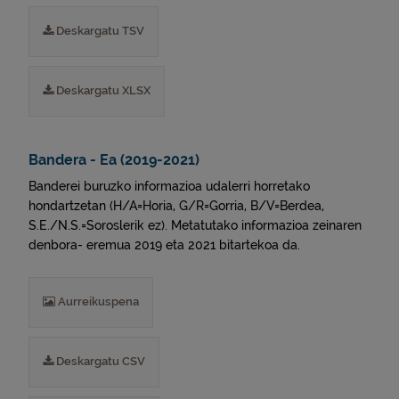
Deskargatu TSV
Deskargatu XLSX
Bandera - Ea (2019-2021)
Banderei buruzko informazioa udalerri horretako
hondartzetan (H/A=Horia, G/R=Gorria, B/V=Berdea,
S.E./N.S.=Soroslerik ez). Metatutako informazioa zeinaren
denbora- eremua 2019 eta 2021 bitartekoa da.
Aurreikuspena
Deskargatu CSV