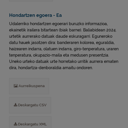
Hondartzen egoera - Ea
Udalerriko hondartzen egoerari buruzko informazioa,
ekainetik irailera bitartean (biak barne). Baliabidean 2024.
urtetik aurrerako datuak daude eskuragarri. Eguneroko
datu hauek jasotzen dira: banderaren kolorea, eguraldia,
haizearen indarra, olatuen indarra, giro-tenperatura, uraren
tenperatura, okupazio-maila eta medusen presentzia.
Uneko urteko datuak urte horretako urritik aurrera ematen
dira, hondartza-denboraldia amaitu ondoren.
Aurreikuspena
Deskargatu CSV
Deskargatu XML