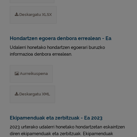
Deskargatu XLSX
Hondartzen egoera denbora errealean - Ea
Udalerri honetako hondartzen egoerari buruzko
informazioa denbora errealean.
Aurreikuspena
Deskargatu XML
Ekipamenduak eta zerbitzuak - Ea 2023
2023 urterako udalerri honetako hondartzetan eskaintzen
diren ekipamenduak eta zerbitzuak. Ekipamenduak