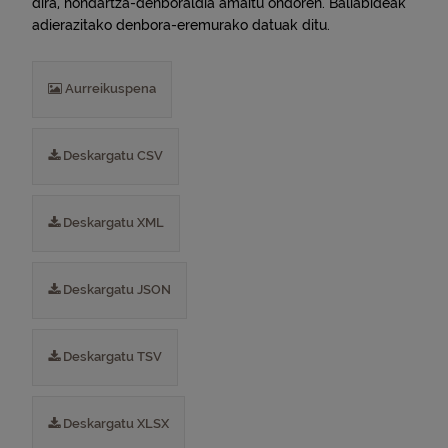
dira, hondartza-denboraldia amaitu ondoren. Baliabideak
adierazitako denbora-eremurako datuak ditu.
Aurreikuspena
Deskargatu CSV
Deskargatu XML
Deskargatu JSON
Deskargatu TSV
Deskargatu XLSX