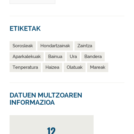
ETIKETAK
Sorosleak
Hondartzainak
Zaintza
Aparkalekuak
Bainua
Ura
Bandera
Tenperatura
Haizea
Olatuak
Mareak
DATUEN MULTZOAREN
INFORMAZIOA
12