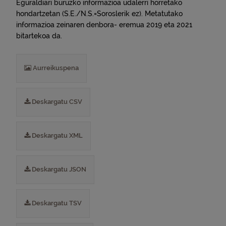
Eguraldiari buruzko informazioa udalerri horretako
hondartzetan (S.E./N.S.=Soroslerik ez). Metatutako
informazioa zeinaren denbora- eremua 2019 eta 2021
bitartekoa da.
Aurreikuspena
Deskargatu CSV
Deskargatu XML
Deskargatu JSON
Deskargatu TSV