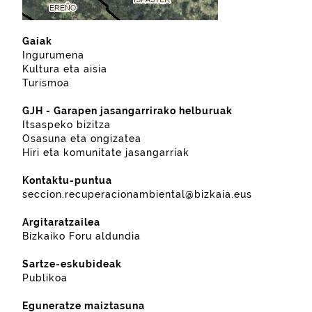
Gaiak
Ingurumena
Kultura eta aisia
Turismoa
GJH - Garapen jasangarrirako helburuak
Itsaspeko bizitza
Osasuna eta ongizatea
Hiri eta komunitate jasangarriak
Kontaktu-puntua
seccion.recuperacionambiental@bizkaia.eus
Argitaratzailea
Bizkaiko Foru aldundia
Sartze-eskubideak
Publikoa
Eguneratze maiztasuna