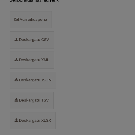
denboraldia hasi aurretik.
Aurreikuspena
Deskargatu CSV
Deskargatu XML
Deskargatu JSON
Deskargatu TSV
Deskargatu XLSX