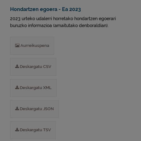
Hondartzen egoera - Ea 2023
2023 urteko udalerri horretako hondartzen egoerari
buruzko informazioa (amaitutako denboraldian).
Aurreikuspena
Deskargatu CSV
Deskargatu XML
Deskargatu JSON
Deskargatu TSV