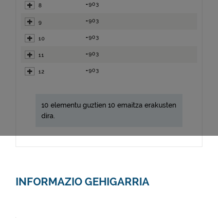
=903
8
=903
9
=903
10
=903
11
=903
12
10 elementu guztien 10 emaitza erakusten
dira.
INFORMAZIO GEHIGARRIA