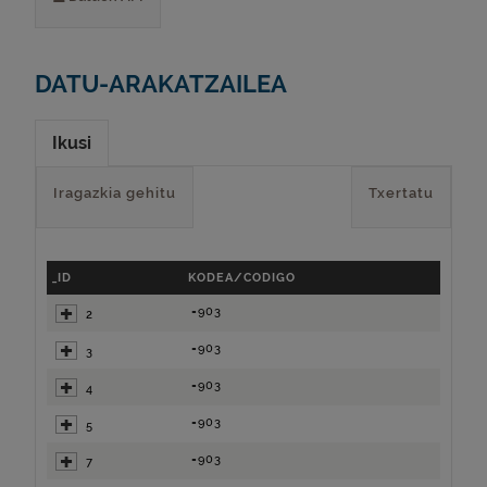
DATU-ARAKATZAILEA
Ikusi
Iragazkia gehitu
Txertatu
_ID
KODEA/CODIGO
=903
2
=903
3
=903
4
=903
5
=903
7