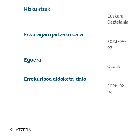
Hizkuntzak
Euskara
Gaztelania
Eskuragarri jartzeko data
2024-05-
07
Egoera
Osorik
Errekurtsoa aldaketa-data
2026-08-
04
ATZERA