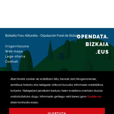
OPENDATA.
Bizkaiko Foru Aldundia
-
Diputación Foral de Bizkaia
BIZKAIA
Irisgarritasuna
.EUS
Web mapa
Lege-oharra
Cookiak
Atari honek
cookie
-ak erabiltzen ditu, bereak zein hirugarrenenak,
zerbitzua hobetu eta nabigazio ohiturei buruzko informazio estatistikoa
lortzeko. Nabigatzen jarraitzen baduzu haien erabilera onartzen duzula
ondorioztatuko dugu. Informazio gehiago nahi izanez gero
Cookie-en
atala kontsulta ezazu.
rekin kudeatua
ULERTUTA