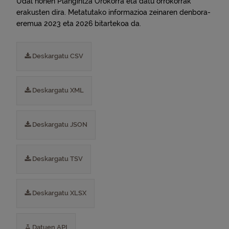
Udal honen Plangintza Orokorra eta datu orrokorrak
erakusten dira. Metatutako informazioa zeinaren denbora-
eremua 2023 eta 2026 bitartekoa da.
Deskargatu CSV
Deskargatu XML
Deskargatu JSON
Deskargatu TSV
Deskargatu XLSX
Datuen API