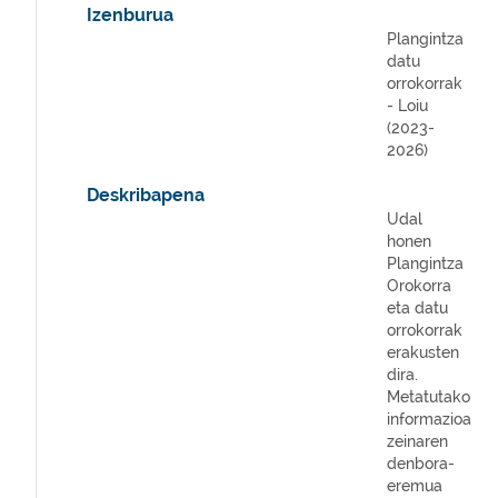
Izenburua
Plangintza
datu
orrokorrak
- Loiu
(2023-
2026)
Deskribapena
Udal
honen
Plangintza
Orokorra
eta datu
orrokorrak
erakusten
dira.
Metatutako
informazioa
zeinaren
denbora-
eremua