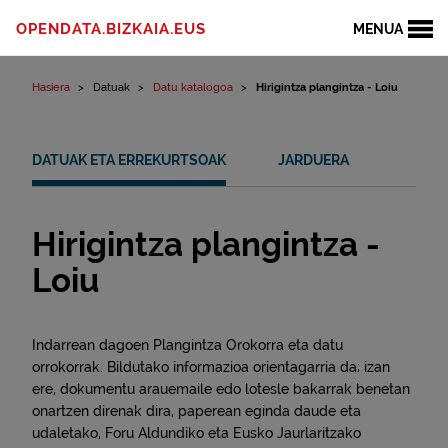
Edukinera joan
OPENDATA.BIZKAIA.EUS
MENUA
Hasiera
Datuak
Datu katalogoa
Hirigintza plangintza - Loiu
DATUAK ETA ERREKURTSOAK
JARDUERA
Hirigintza plangintza -
Loiu
Indarrean dagoen Plangintza Orokorra eta datu
orrokorrak. Bildutako informazioa orientagarria da; izan
ere, dokumentu arauemaile edo lotesle bakarrak benetan
onartzen direnak dira, paperean eginda daude eta
udaletako, Foru Aldundiko eta Eusko Jaurlaritzako