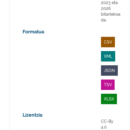
2023 eta
2026
bitartekoa
da.
Formatua
CSV
XML
JSON
TSV
XLSX
Lizentzia
CC-By
4.0