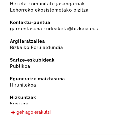
Hiri eta komunitate jasangarriak
Lehorreko ekosistemetako bizitza
Kontaktu-puntua
gardentasuna.kudeaketa@bizkaia.eus
Argitaratzailea
Bizkaiko Foru aldundia
Sartze-eskubideak
Publikoa
Eguneratze maiztasuna
Hiruhilekoa
Hizkuntzak
Euskara
Gaztelania
gehiago erakutsi
Eskura jarri den data
2019-09-12