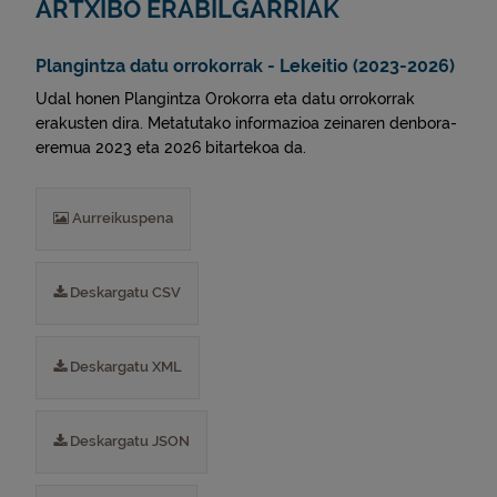
ARTXIBO ERABILGARRIAK
Plangintza datu orrokorrak - Lekeitio (2023-2026)
Udal honen Plangintza Orokorra eta datu orrokorrak
erakusten dira. Metatutako informazioa zeinaren denbora-
eremua 2023 eta 2026 bitartekoa da.
Aurreikuspena
Deskargatu CSV
Deskargatu XML
Deskargatu JSON