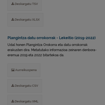
Deskargatu TSV
Deskargatu XLSX
Plangintza datu orrokorrak - Lekeitio (2019-2022)
Udal honen Plangintza Orokorra eta datu orrokorrak
erakusten dira. Metatutako informazioa zeinaren denbora-
eremua 2019 eta 2022 bitartekoa da.
Aurreikuspena
Deskargatu CSV
Deskargatu XML