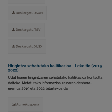
Deskargatu JSON
Deskargatu TSV
Deskargatu XLSX
Hirigintza xehatutako kalifikazioa - Lekeitio (2019-
2022)
Udal honen hirigintzaren xehatutako kalifikazioa kontsulta
daiteke. Metatutako informazioa zeinaren denbora-
eremua 2019 eta 2022 bitartekoa da.
Aurreikuspena