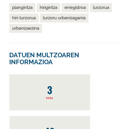
plangintza
hirigintza
erregistroa
lurzorua
hiri-lurzorua
lurzoru urbanizagarria
urbanizaezina
DATUEN MULTZOAREN
INFORMAZIOA
3
bista