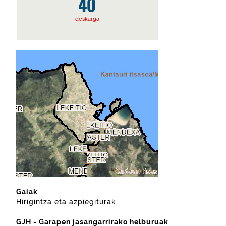
40
deskarga
Gaiak
Hirigintza eta azpiegiturak
GJH - Garapen jasangarrirako helburuak