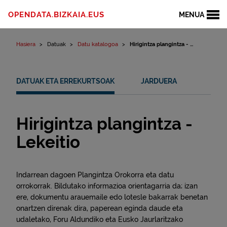
Edukinera joan
OPENDATA.BIZKAIA.EUS
MENUA
Hasiera
Datuak
Datu katalogoa
Hirigintza plangintza - ...
DATUAK ETA ERREKURTSOAK
JARDUERA
Hirigintza plangintza -
Lekeitio
Indarrean dagoen Plangintza Orokorra eta datu
orrokorrak. Bildutako informazioa orientagarria da; izan
ere, dokumentu arauemaile edo lotesle bakarrak benetan
onartzen direnak dira, paperean eginda daude eta
udaletako, Foru Aldundiko eta Eusko Jaurlaritzako