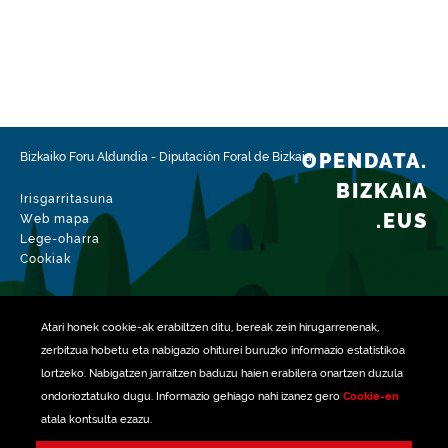
Espazio-eremua
https://www.geonames.org/6362400/lekeitio.html
Mota
Hirigintza
Datu-multzoaren aldaketa-data
2026-08-04
OPENDATA.
Bizkaiko Foru Aldundia
-
Diputación Foral de Bizkaia
BIZKAIA
Irisgarritasuna
.EUS
Web mapa
Lege-oharra
Cookiak
Atari honek
cookie
-ak erabiltzen ditu, bereak zein hirugarrenenak,
zerbitzua hobetu eta nabigazio ohiturei buruzko informazio estatistikoa
lortzeko. Nabigatzen jarraitzen baduzu haien erabilera onartzen duzula
ondorioztatuko dugu. Informazio gehiago nahi izanez gero
Cookie-en
atala kontsulta ezazu.