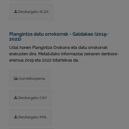
Deskargatu XLSX
Plangintza datu orrokorrak - Galdakao (2019-
2022)
Udal honen Plangintza Orokorra eta datu orrokorrak
erakusten dira. Metatutako informazioa zeinaren denbora-
eremua 2019 eta 2022 bitartekoa da.
Aurreikuspena
Deskargatu CSV
Deskargatu XML