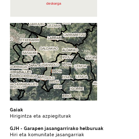
deskarga
Gaiak
Hirigintza eta azpiegiturak
GJH - Garapen jasangarrirako helburuak
Hiri eta komunitate jasangarriak