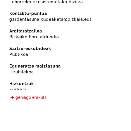
Lehorreko ekosistemetako bizitza
Kontaktu-puntua
gardentasuna.kudeaketa@bizkaia.eus
Argitaratzailea
Bizkaiko Foru aldundia
Sartze-eskubideak
Publikoa
Eguneratze maiztasuna
Hiruhilekoa
Hizkuntzak
Euskara
Gaztelania
gehiago erakutsi
Eskura jarri den data
2019-09-12
Espazio-eremua
https://www.geonames.org/6362381/galdakao.html