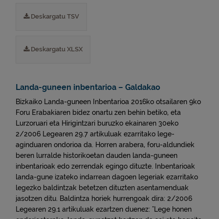
Deskargatu TSV
Deskargatu XLSX
Landa-guneen inbentarioa – Galdakao
Bizkaiko Landa-guneen Inbentarioa 2016ko otsailaren 9ko
Foru Erabakiaren bidez onartu zen behin betiko, eta
Lurzoruari eta Hirigintzari buruzko ekainaren 30eko
2/2006 Legearen 29.7 artikuluak ezarritako lege-
aginduaren ondorioa da. Horren arabera, foru-aldundiek
beren lurralde historikoetan dauden landa-guneen
inbentarioak edo zerrendak egingo dituzte. Inbentarioak
landa-gune izateko indarrean dagoen legeriak ezarritako
legezko baldintzak betetzen dituzten asentamenduak
jasotzen ditu. Baldintza horiek hurrengoak dira: 2/2006
Legearen 29.1 artikuluak ezartzen duenez: "Lege honen