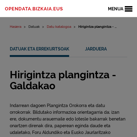
Edukinera joan
OPENDATA.BIZKAIA.EUS
MENUA
Hasiera
Datuak
Datu katalogoa
Hirigintza plangintza - ...
DATUAK ETA ERREKURTSOAK
JARDUERA
Hirigintza plangintza -
Galdakao
Indarrean dagoen Plangintza Orokorra eta datu
orrokorrak. Bildutako informazioa orientagarria da; izan
ere, dokumentu arauemaile edo lotesle bakarrak benetan
onartzen direnak dira, paperean eginda daude eta
udaletako, Foru Aldundiko eta Eusko Jaurlaritzako