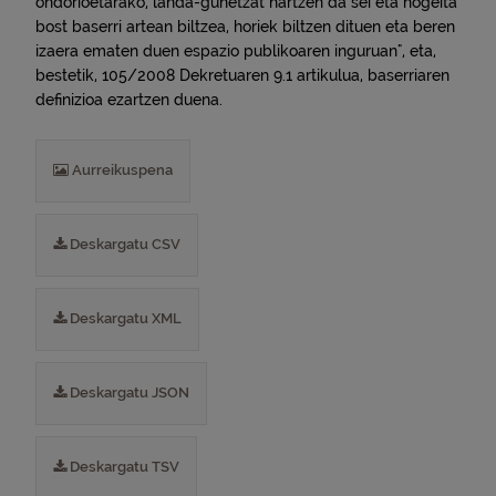
ondorioetarako, landa-gunetzat hartzen da sei eta hogeita
bost baserri artean biltzea, horiek biltzen dituen eta beren
izaera ematen duen espazio publikoaren inguruan", eta,
bestetik, 105/2008 Dekretuaren 9.1 artikulua, baserriaren
definizioa ezartzen duena.
Aurreikuspena
Deskargatu CSV
Deskargatu XML
Deskargatu JSON
Deskargatu TSV