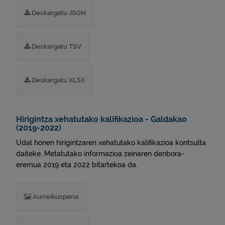
Deskargatu JSON
Deskargatu TSV
Deskargatu XLSX
Hirigintza xehatutako kalifikazioa - Galdakao
(2019-2022)
Udal honen hirigintzaren xehatutako kalifikazioa kontsulta
daiteke. Metatutako informazioa zeinaren denbora-
eremua 2019 eta 2022 bitartekoa da.
Aurreikuspena