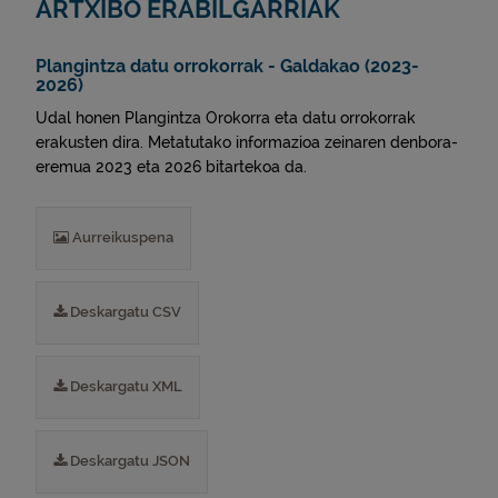
ARTXIBO ERABILGARRIAK
Plangintza datu orrokorrak - Galdakao (2023-
2026)
Udal honen Plangintza Orokorra eta datu orrokorrak
erakusten dira. Metatutako informazioa zeinaren denbora-
eremua 2023 eta 2026 bitartekoa da.
Aurreikuspena
Deskargatu CSV
Deskargatu XML
Deskargatu JSON