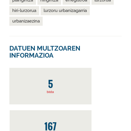
plangintza
hirigintza
erregistroa
lurzorua
hiri-lurzorua
lurzoru urbanizagarria
urbanizaezina
DATUEN MULTZOAREN
INFORMAZIOA
5
bista
167