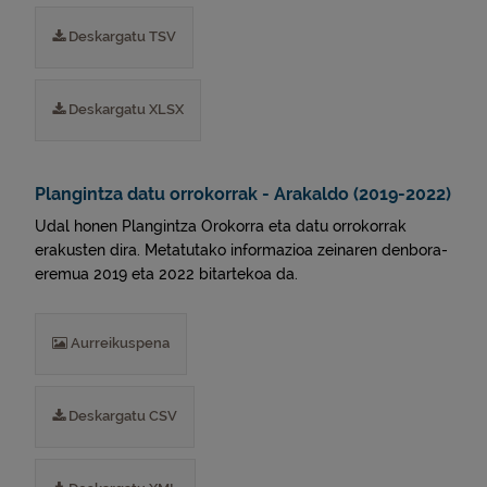
Deskargatu TSV
Deskargatu XLSX
Plangintza datu orrokorrak - Arakaldo (2019-2022)
Udal honen Plangintza Orokorra eta datu orrokorrak
erakusten dira. Metatutako informazioa zeinaren denbora-
eremua 2019 eta 2022 bitartekoa da.
Aurreikuspena
Deskargatu CSV