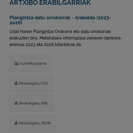
ARTXIBO ERABILGARRIAK
Plangintza datu orrokorrak - Arakaldo (2023-
2026)
Udal honen Plangintza Orokorra eta datu orrokorrak
erakusten dira. Metatutako informazioa zeinaren denbora-
eremua 2023 eta 2026 bitartekoa da.
Aurreikuspena
Deskargatu CSV
Deskargatu XML
Deskargatu JSON