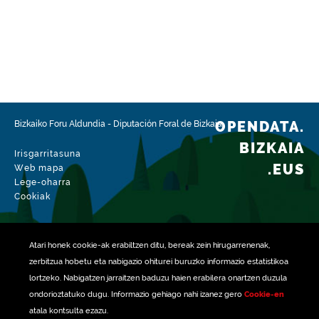
Espazio-eremua
https://www.geonames.org/6362356/arakaldo.html
Mota
Hirigintza
Datu-multzoaren aldaketa-data
2026-08-04
OPENDATA.
Bizkaiko Foru Aldundia
-
Diputación Foral de Bizkaia
BIZKAIA
Irisgarritasuna
.EUS
Web mapa
Lege-oharra
Cookiak
Atari honek
cookie
-ak erabiltzen ditu, bereak zein hirugarrenenak,
zerbitzua hobetu eta nabigazio ohiturei buruzko informazio estatistikoa
lortzeko. Nabigatzen jarraitzen baduzu haien erabilera onartzen duzula
ondorioztatuko dugu. Informazio gehiago nahi izanez gero
Cookie-en
atala kontsulta ezazu.