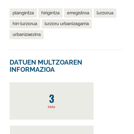
plangintza
hirigintza
erregistroa
lurzorua
hiri-lurzorua
lurzoru urbanizagarria
urbanizaezina
DATUEN MULTZOAREN
INFORMAZIOA
3
bista