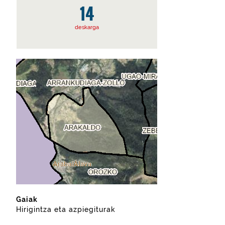
14
deskarga
Gaiak
Hirigintza eta azpiegiturak