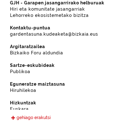
GJH - Garapen jasangarrirako helburuak
Hiri eta komunitate jasangarriak
Lehorreko ekosistemetako bizitza
Kontaktu-puntua
gardentasuna.kudeaketa@bizkaia.eus
Argitaratzailea
Bizkaiko Foru aldundia
Sartze-eskubideak
Publikoa
Eguneratze maiztasuna
Hiruhilekoa
Hizkuntzak
Euskara
Gaztelania
gehiago erakutsi
Eskura jarri den data
2019-09-12