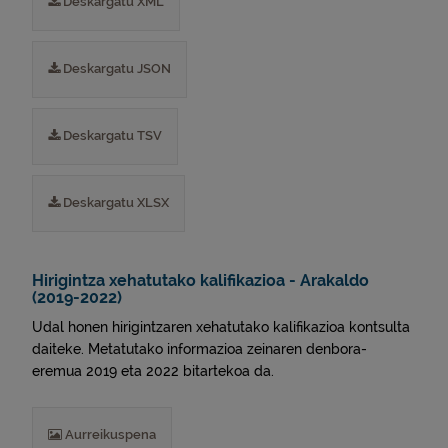
Deskargatu XML
Deskargatu JSON
Deskargatu TSV
Deskargatu XLSX
Hirigintza xehatutako kalifikazioa - Arakaldo
(2019-2022)
Udal honen hirigintzaren xehatutako kalifikazioa kontsulta
daiteke. Metatutako informazioa zeinaren denbora-
eremua 2019 eta 2022 bitartekoa da.
Aurreikuspena