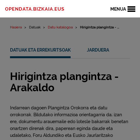
Edukinera joan
OPENDATA.BIZKAIA.EUS
MENUA
Hasiera
Datuak
Datu katalogoa
Hirigintza plangintza - ...
DATUAK ETA ERREKURTSOAK
JARDUERA
Hirigintza plangintza -
Arakaldo
Indarrean dagoen Plangintza Orokorra eta datu
orrokorrak. Bildutako informazioa orientagarria da; izan
ere, dokumentu arauemaile edo lotesle bakarrak benetan
onartzen direnak dira, paperean eginda daude eta
udaletako, Foru Aldundiko eta Eusko Jaurlaritzako