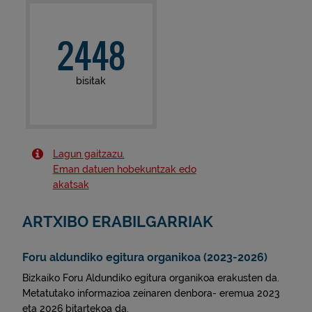
2448
bisitak
Lagun gaitzazu.
Eman datuen hobekuntzak edo
akatsak
ARTXIBO ERABILGARRIAK
Foru aldundiko egitura organikoa (2023-2026)
Bizkaiko Foru Aldundiko egitura organikoa erakusten da.
Metatutako informazioa zeinaren denbora- eremua 2023
eta 2026 bitartekoa da.