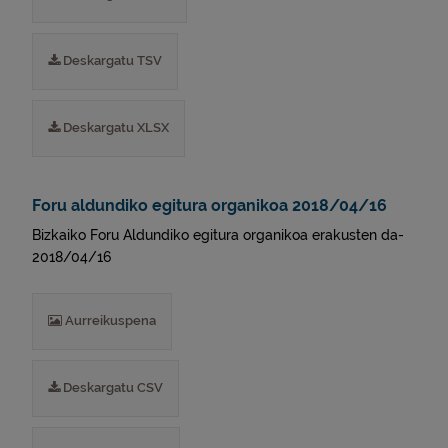
Deskargatu TSV
Deskargatu XLSX
Foru aldundiko egitura organikoa 2018/04/16
Bizkaiko Foru Aldundiko egitura organikoa erakusten da-
2018/04/16
Aurreikuspena
Deskargatu CSV