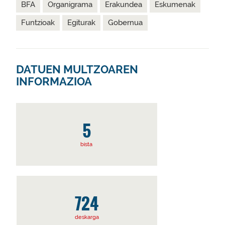
BFA
Organigrama
Erakundea
Eskumenak
Funtzioak
Egiturak
Gobernua
DATUEN MULTZOAREN
INFORMAZIOA
5
bista
724
deskarga