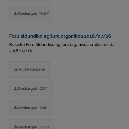
Deskargatu XLSX
Foru aldundiko egitura organikoa 2018/07/16
Bizkaiko Foru Aldundiko egitura organikoa erakusten da-
2018/07/16
Aurreikuspena
Deskargatu CSV
Deskargatu XML
Deskargatu JSON