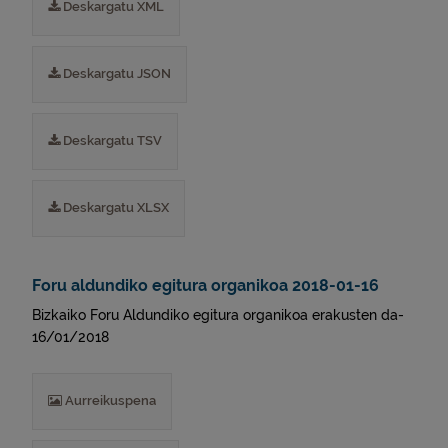
Deskargatu XML
Deskargatu JSON
Deskargatu TSV
Deskargatu XLSX
Foru aldundiko egitura organikoa 2018-01-16
Bizkaiko Foru Aldundiko egitura organikoa erakusten da-
16/01/2018
Aurreikuspena