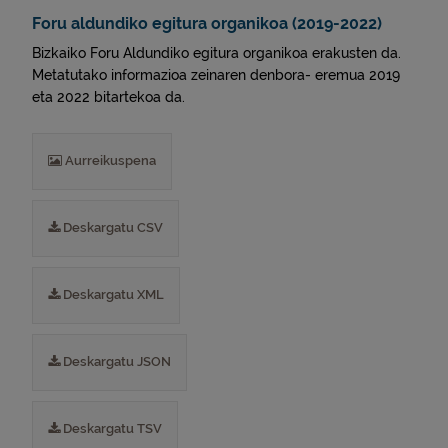
Foru aldundiko egitura organikoa (2019-2022)
Bizkaiko Foru Aldundiko egitura organikoa erakusten da.
Metatutako informazioa zeinaren denbora- eremua 2019
eta 2022 bitartekoa da.
Aurreikuspena
Deskargatu CSV
Deskargatu XML
Deskargatu JSON
Deskargatu TSV