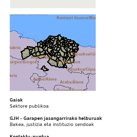
Gaiak
Sektore publikoa
GJH - Garapen jasangarrirako helburuak
Bakea, justizia eta instituzio sendoak
Kontaktu-puntua