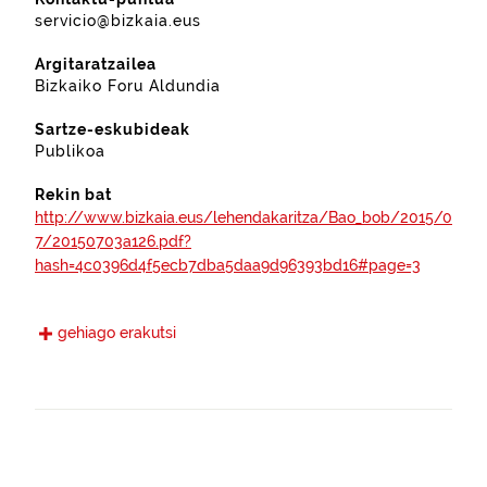
servicio@bizkaia.eus
Argitaratzailea
Bizkaiko Foru Aldundia
Sartze-eskubideak
Publikoa
Rekin bat
http://www.bizkaia.eus/lehendakaritza/Bao_bob/2015/0
7/20150703a126.pdf?
hash=4c0396d4f5ecb7dba5daa9d96393bd16#page=3
http://www.bizkaia.eus/lehendakaritza/Bao_bob/2015/1
gehiago erakutsi
2/20151215a240.pdf?
hash=40b12eab098de3eae9d40515eda81a9d#page=3
Eguneratze maiztasuna
Hiruhilekoa
Hizkuntzak