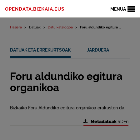
Edukinera joan
OPENDATA.BIZKAIA.EUS
MENUA
Hasiera
Datuak
Datu katalogoa
Foru aldundiko egitura ...
DATUAK ETA ERREKURTSOAK
JARDUERA
Foru aldundiko egitura
organikoa
Bizkaiko Foru Aldundiko egitura organikoa erakusten da.
Metadatuak
RDFn