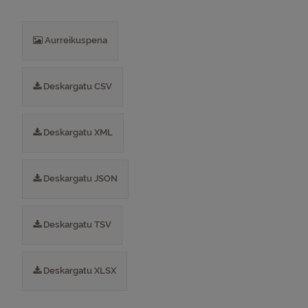
Aurreikuspena
Deskargatu CSV
Deskargatu XML
Deskargatu JSON
Deskargatu TSV
Deskargatu XLSX