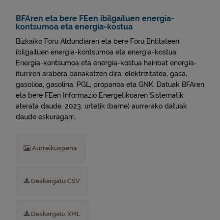
BFAren eta bere FEen ibilgailuen energia-
kontsumoa eta energia-kostua
Bizkaiko Foru Aldundiaren eta bere Foru Entitateen
ibilgailuen energia-kontsumoa eta energia-kostua.
Energia-kontsumoa eta energia-kostua hainbat energia-
iturriren arabera banakatzen dira: elektrizitatea, gasa,
gasolioa, gasolina, PGL, propanoa eta GNK. Datuak BFAren
eta bere FEen Informazio Energetikoaren Sistematik
aterata daude. 2023. urtetik (barne) aurrerako datuak
daude eskuragarri.
Aurreikuspena
Deskargatu CSV
Deskargatu XML