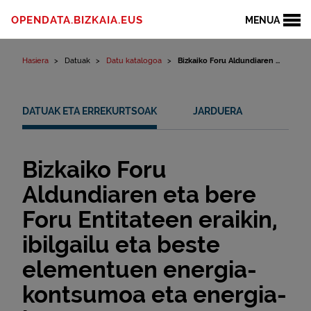
Edukinera joan
OPENDATA.BIZKAIA.EUS
MENUA
Hasiera
Datuak
Datu katalogoa
Bizkaiko Foru Aldundiaren ...
DATUAK ETA ERREKURTSOAK
JARDUERA
Bizkaiko Foru
Aldundiaren eta bere
Foru Entitateen eraikin,
ibilgailu eta beste
elementuen energia-
kontsumoa eta energia-