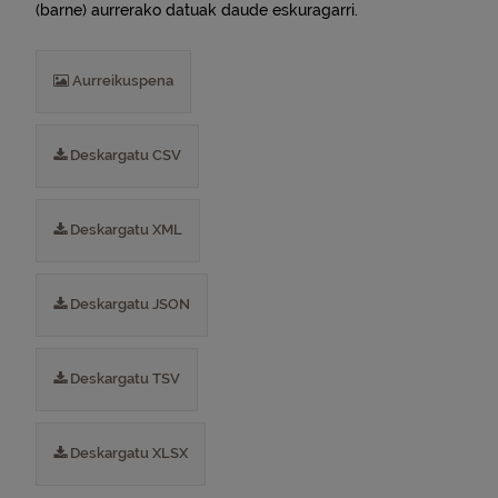
(barne) aurrerako datuak daude eskuragarri.
Aurreikuspena
Deskargatu CSV
Deskargatu XML
Deskargatu JSON
Deskargatu TSV
Deskargatu XLSX