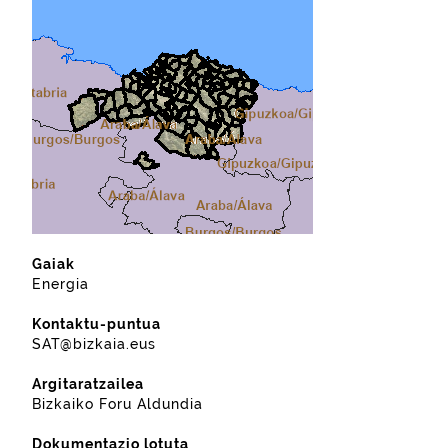
Gaiak
Energia
Kontaktu-puntua
SAT@bizkaia.eus
Argitaratzailea
Bizkaiko Foru Aldundia
Dokumentazio lotuta