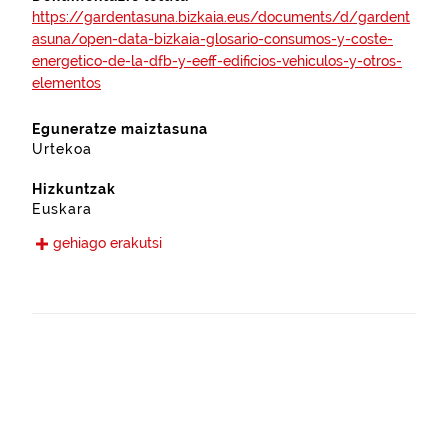
https://gardentasuna.bizkaia.eus/documents/d/gardent
asuna/open-data-bizkaia-glosario-consumos-y-coste-
energetico-de-la-dfb-y-eeff-edificios-vehiculos-y-otros-
elementos
Eguneratze maiztasuna
Urtekoa
Hizkuntzak
Euskara
Gaztelania
gehiago erakutsi
Eskura jarri den data
2026-06-03
Espazio-eremua
http://www.geonames.org/3104469/bizkaia.html
Denbora-eremua (hasiera data)
2023-01-01 (00:00)