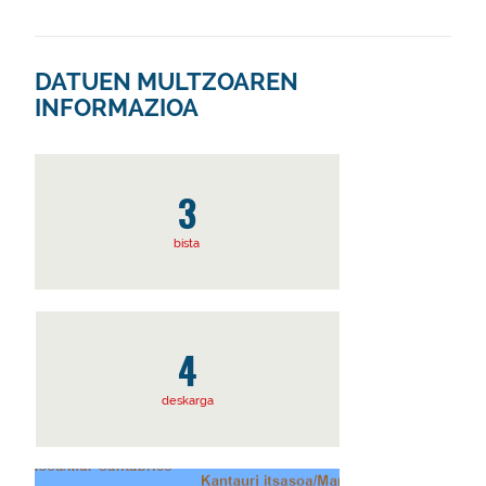
DATUEN MULTZOAREN
INFORMAZIOA
3
bista
4
deskarga