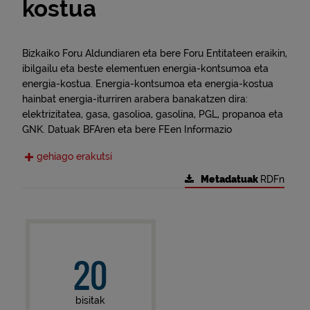
kostua
Bizkaiko Foru Aldundiaren eta bere Foru Entitateen eraikin,
ibilgailu eta beste elementuen energia-kontsumoa eta
energia-kostua. Energia-kontsumoa eta energia-kostua
hainbat energia-iturriren arabera banakatzen dira:
elektrizitatea, gasa, gasolioa, gasolina, PGL, propanoa eta
GNK. Datuak BFAren eta bere FEen Informazio
Energetikoaren Sistematik aterata daude.
gehiago erakutsi
Metadatuak
RDFn
20
bisitak