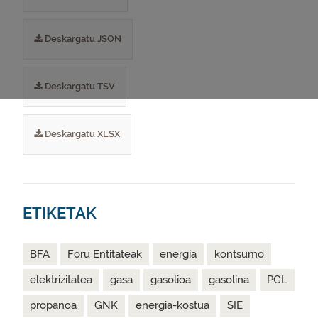
Deskargatu JSON
Deskargatu TSV
Deskargatu XLSX
ETIKETAK
BFA
Foru Entitateak
energia
kontsumo
elektrizitatea
gasa
gasolioa
gasolina
PGL
propanoa
GNK
energia-kostua
SIE