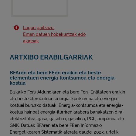
Lagun gaitzazu.
Eman datuen hobekuntzak edo
akatsak
ARTXIBO ERABILGARRIAK
BFAren eta bere FEen eraikin eta beste
elementuen energia-kontsumoa eta energia-
kostua
Bizkaiko Foru Aldundiaren eta bere Foru Entitateen eraikin
eta beste elementuen energia-kontsumoa eta energia-
kostuei buruzko datuak. Energia-kontsumoa eta energia-
kostua hainbat energia-iturriren arabera banakatzen dira:
elektrizitatea, gasa, gasolioa, gasolina, PGL, propanoa eta
GNK. Datuak BFAren eta bere FEen Informazio
Energetikoaren Sistematik aterata daude. 2023. urtetik