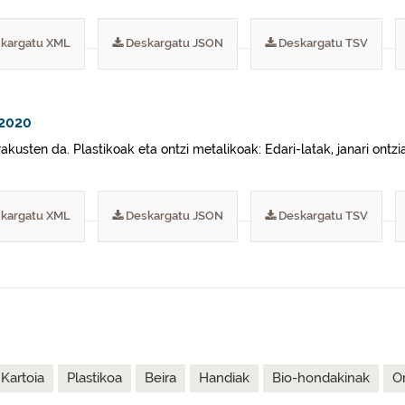
kargatu XML
Deskargatu JSON
Deskargatu TSV
 2020
kusten da. Plastikoak eta ontzi metalikoak: Edari-latak, janari ontzi
kargatu XML
Deskargatu JSON
Deskargatu TSV
Kartoia
Plastikoa
Beira
Handiak
Bio-hondakinak
O