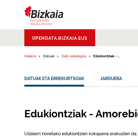
Edukinera joan
Bizkaiko Foru
OPENDATA.BIZKAIA.EUS
Aldundia
.
Diputacion
Foral de Bizkaia
Hasiera
Datuak
Datu katalogoa
Edukiontziak - ...
DATUAK ETA ERREKURTSOAK
JARDUERA
Edukiontziak - Amoreb
Udalerri honetako edukiontzien kokapena erakusten da.