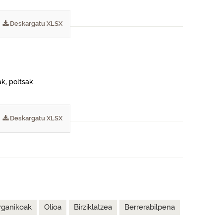
Deskargatu XLSX
ak, poltsak…
Deskargatu XLSX
rganikoak
Olioa
Birziklatzea
Berrerabilpena