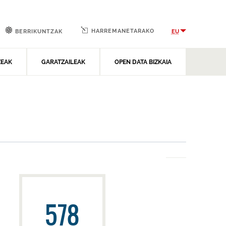
HARREMANETARAKO
EU
BERRIKUNTZAK
ZEAK
GARATZAILEAK
OPEN DATA BIZKAIA
578