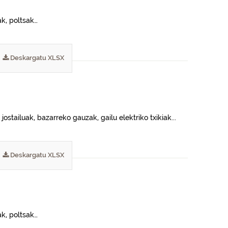
ak, poltsak…
Deskargatu XLSX
ostailuak, bazarreko gauzak, gailu elektriko txikiak...
Deskargatu XLSX
ak, poltsak…