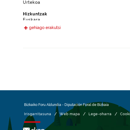
Urtekoa
Hizkuntzak
Euskara
Gaztelania
gehiago erakutsi
Eskura jarri den data
2020-03-03
Espazio-eremua
https://www.geonames.org/6362354/amorebieta-etxa
Mota
Ingurumena
Datu-multzoaren aldaketa-data
2026-06-24
Bizkaiko Foru Aldundia
-
Diputación Foral de Bizkaia
/
/
/
Irisgarritasuna
Web mapa
Lege-oharra
Cook