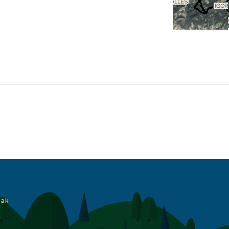
no.html
iak