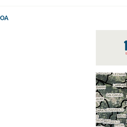
IOA
b