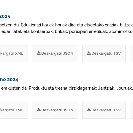
 2025
tzen du. Edukiontzi hauek horiak dira eta etxeetako ontziak biltzeko 
, edari latak eta kontserbak, brikak, porexpan erretiluak, aluminiozk
kargatu XML
Deskargatu JSON
Deskargatu TSV
ano 2024
akusten da. Produktu eta tresna birziklagarriak: Jantziak, liburuak, j
kargatu XML
Deskargatu JSON
Deskargatu TSV