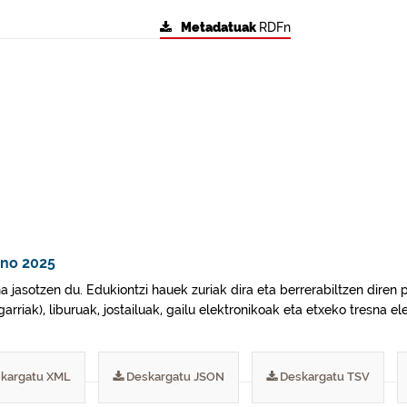
Metadatuak
RDFn
ano 2025
jasotzen du. Edukiontzi hauek zuriak dira eta berrerabiltzen diren p
riak), liburuak, jostailuak, gailu elektronikoak eta etxeko tresna elek
kargatu XML
Deskargatu JSON
Deskargatu TSV