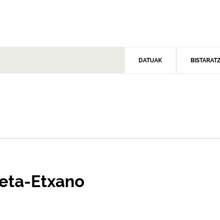
DATUAK
BISTARAT
ieta-Etxano