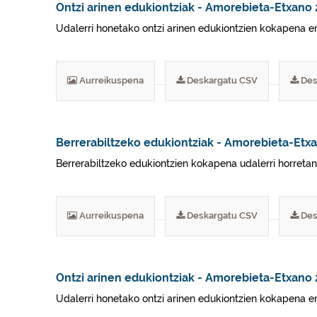
Ontzi arinen edukiontziak - Amorebieta-Etxano
Udalerri honetako ontzi arinen edukiontzien kokapena era
Aurreikuspena
Deskargatu CSV
Des
Berrerabiltzeko edukiontziak - Amorebieta-Etx
Berrerabiltzeko edukiontzien kokapena udalerri horretan er
Aurreikuspena
Deskargatu CSV
Des
Ontzi arinen edukiontziak - Amorebieta-Etxano
Udalerri honetako ontzi arinen edukiontzien kokapena era