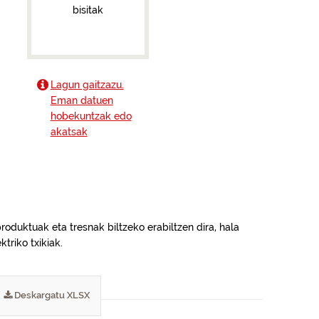
bisitak
Lagun gaitzazu.
Eman datuen
hobekuntzak edo
akatsak
roduktuak eta tresnak biltzeko erabiltzen dira, hala
triko txikiak.
Deskargatu XLSX