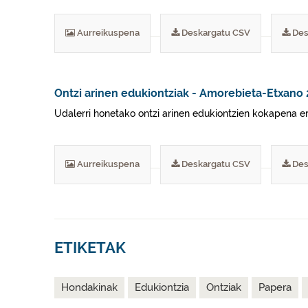
Aurreikuspena
Deskargatu CSV
Des
Ontzi arinen edukiontziak - Amorebieta-Etxano
Udalerri honetako ontzi arinen edukiontzien kokapena era
Aurreikuspena
Deskargatu CSV
Des
ETIKETAK
Hondakinak
Edukiontzia
Ontziak
Papera