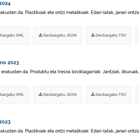
 2024
kusten da. Plastikoak eta ontzi metalikoak: Edari-latak, janari ontzi
kargatu XML
Deskargatu JSON
Deskargatu TSV
ano 2023
akusten da. Produktu eta tresna birziklagarriak: Jantziak, liburuak, j
kargatu XML
Deskargatu JSON
Deskargatu TSV
 2023
kusten da. Plastikoak eta ontzi metalikoak: Edari-latak, janari ontzi