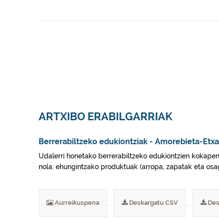
ARTXIBO ERABILGARRIAK
Berrerabiltzeko edukiontziak - Amorebieta-Etx
Udalerri honetako berrerabiltzeko edukiontzien kokapena 
nola: ehungintzako produktuak (arropa, zapatak eta osagar
Aurreikuspena
Deskargatu CSV
Des