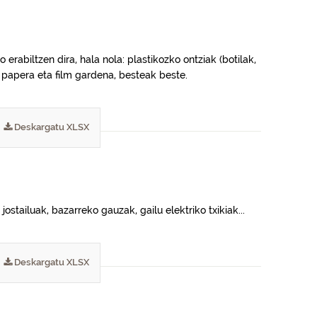
erabiltzen dira, hala nola: plastikozko ontziak (botilak,
o papera eta film gardena, besteak beste.
Deskargatu XLSX
ostailuak, bazarreko gauzak, gailu elektriko txikiak...
Deskargatu XLSX