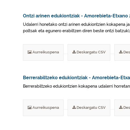
Ontzi arinen edukiontziak - Amorebieta-Etxano
Udalerri honetako ontzi arinen edukiontzien kokapena jaso
poltsak eta egunero erabiltzen diren beste ontzi batzuk)
Aurreikuspena
Deskargatu CSV
Des
Berrerabiltzeko edukiontziak - Amorebieta-Etx
Berrerabiltzeko edukiontzien kokapena udalerri horretan er
Aurreikuspena
Deskargatu CSV
Des