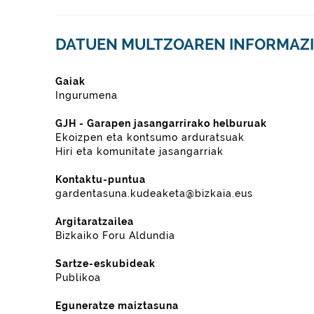
DATUEN MULTZOAREN INFORMAZ
Gaiak
Ingurumena
GJH - Garapen jasangarrirako helburuak
Ekoizpen eta kontsumo arduratsuak
Hiri eta komunitate jasangarriak
Kontaktu-puntua
gardentasuna.kudeaketa@bizkaia.eus
Argitaratzailea
Bizkaiko Foru Aldundia
Sartze-eskubideak
Publikoa
Eguneratze maiztasuna