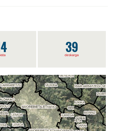
14
39
ista
deskarga