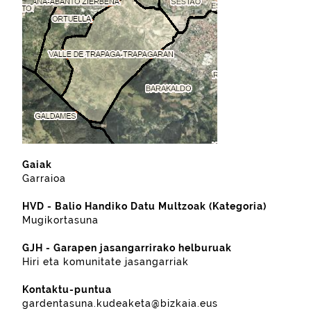
Gaiak
Garraioa
HVD - Balio Handiko Datu Multzoak (Kategoria)
Mugikortasuna
GJH - Garapen jasangarrirako helburuak
Hiri eta komunitate jasangarriak
Kontaktu-puntua
gardentasuna.kudeaketa@bizkaia.eus