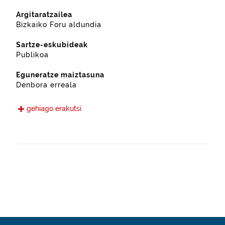
Argitaratzailea
Bizkaiko Foru aldundia
Sartze-eskubideak
Publikoa
Eguneratze maiztasuna
Denbora erreala
Hizkuntzak
gehiago erakutsi
Euskara
Gaztelania
Eskura jarri den data
2021-05-15
Espazio-eremua
https://www.geonames.org/3110052/trapagaran-valle-
de-trapaga.html
Mota