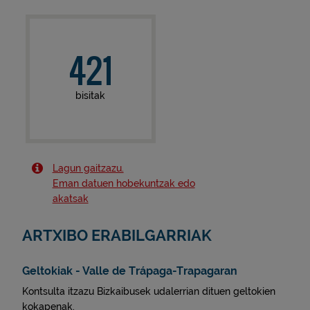
421
bisitak
Lagun gaitzazu.
Eman datuen hobekuntzak edo
akatsak
ARTXIBO ERABILGARRIAK
Geltokiak - Valle de Trápaga-Trapagaran
Kontsulta itzazu Bizkaibusek udalerrian dituen geltokien
kokapenak.