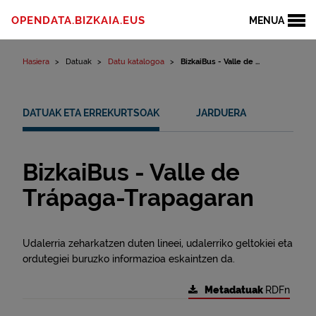
Edukinera joan
OPENDATA.BIZKAIA.EUS
MENUA
Hasiera
Datuak
Datu katalogoa
BizkaiBus - Valle de ...
DATUAK ETA ERREKURTSOAK
JARDUERA
BizkaiBus - Valle de
Trápaga-Trapagaran
Udalerria zeharkatzen duten lineei, udalerriko geltokiei eta
ordutegiei buruzko informazioa eskaintzen da.
Metadatuak
RDFn