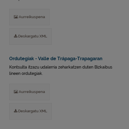
Aurreikuspena
Deskargatu XML
Ordutegiak - Valle de Trápaga-Trapagaran
Kontsulta itzazu udalerria zeharkatzen duten Bizkaibus
lineen ordutegiak.
Aurreikuspena
Deskargatu XML