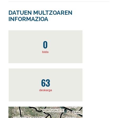
DATUEN MULTZOAREN
INFORMAZIOA
0
bista
63
deskarga