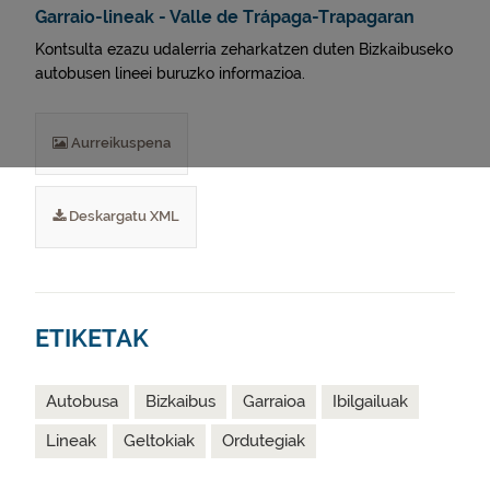
Garraio-lineak - Valle de Trápaga-Trapagaran
Kontsulta ezazu udalerria zeharkatzen duten Bizkaibuseko
autobusen lineei buruzko informazioa.
Aurreikuspena
Deskargatu XML
ETIKETAK
Autobusa
Bizkaibus
Garraioa
Ibilgailuak
Lineak
Geltokiak
Ordutegiak