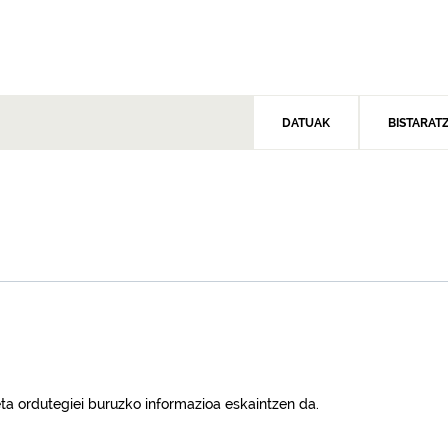
DATUAK
BISTARAT
 eta ordutegiei buruzko informazioa eskaintzen da.