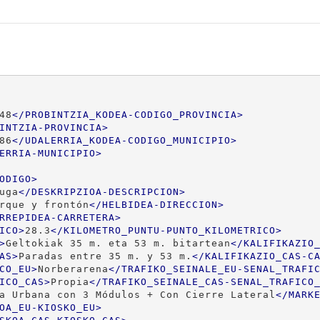
48
</
PROBINTZIA_KODEA-CODIGO_PROVINCIA
>
INTZIA-PROVINCIA
>
86
</
UDALERRIA_KODEA-CODIGO_MUNICIPIO
>
ERRIA-MUNICIPIO
>
ODIGO
>
uga
</
DESKRIPZIOA-DESCRIPCION
>
rque y frontón
</
HELBIDEA-DIRECCION
>
RREPIDEA-CARRETERA
>
ICO
>
28.3
</
KILOMETRO_PUNTU-PUNTO_KILOMETRICO
>
>
Geltokiak 35 m. eta 53 m. bitartean
</
KALIFIKAZIO
AS
>
Paradas entre 35 m. y 53 m.
</
KALIFIKAZIO_CAS-C
CO_EU
>
Norberarena
</
TRAFIKO_SEINALE_EU-SENAL_TRAFI
ICO_CAS
>
Propia
</
TRAFIKO_SEINALE_CAS-SENAL_TRAFICO
a Urbana con 3 Módulos + Con Cierre Lateral
</
MARK
OA_EU-KIOSKO_EU
>