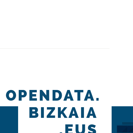
O_LATERAL_CAS
>
 gabe
</
ITXITURA_BERTIKAL_GARDENA_EU-CERRAMIENTO_VE
or
</
ITXITURA_BERTIKAL_GARDENA_CAS-CERRAMIENTO_VERT
Balorerik gabe
</
ESPALOIKO_DETEKZIO_BANDA_GARDENA_E
S
>
Sin valor
</
ESPALOIKO_DETEKZIO_BANDA_GARDENA_CAS-
ARLEKUAK_BESO_EUSKARRIAK_EU-ASIENTOS_REPOSABRAZOS_
EKUAK_BESO_EUSKARRIAK_CAS-ASIENTOS_REPOSABRAZOS_CA
CCESO_FRONTAL_EU
>
ESO_FRONTAL_CAS
>
DAS_COLORES_EU
>
S_COLORES_CAS
>
OPENDATA.
BIZKAIA
>
.EUS