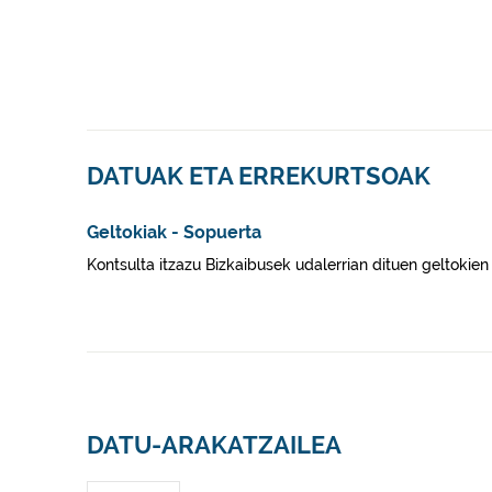
DATUAK ETA ERREKURTSOAK
Geltokiak - Sopuerta
Kontsulta itzazu Bizkaibusek udalerrian dituen geltokie
DATU-ARAKATZAILEA