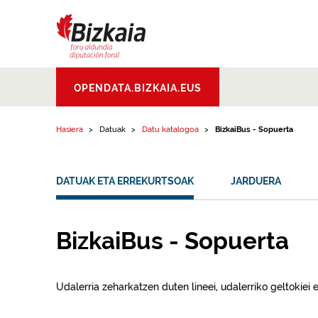
Edukinera joan
Bizkaiko Foru
OPENDATA.BIZKAIA.EUS
Aldundia
.
Diputacion
Foral de Bizkaia
Hasiera
Datuak
Datu katalogoa
BizkaiBus - Sopuerta
DATUAK ETA ERREKURTSOAK
JARDUERA
BizkaiBus - Sopuerta
Udalerria zeharkatzen duten lineei, udalerriko geltokiei