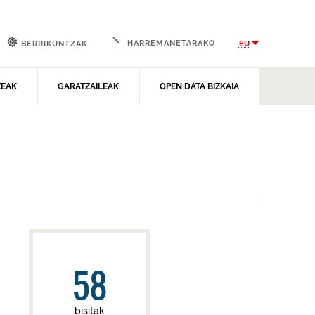
HARREMANETARAKO
EU
BERRIKUNTZAK
ZEAK
GARATZAILEAK
OPEN DATA BIZKAIA
58
bisitak