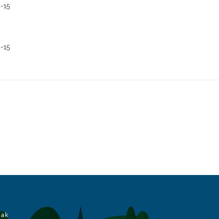
_LATERAL_CAS
>
Sin valor
</
ALBOKO_SARBIDEA_CAS-ACCES
-15
EU-CERRAMIENTO_VERTICAL_TRANSPARENTE_EU
>
Balorerik
CAS-CERRAMIENTO_VERTICAL_TRANSPARENTE_CAS
>
Sin val
ARDENA_EU-FRANJA_DETECCION_TRANSPARENTE_ACERA_EU
>
ARDENA_CAS-FRANJA_DETECCION_TRANSPARENTE_ACERA_CA
rerik gabe
</
BRAILLE_EU-BRAILLE_EU
>
-15
n valor
</
BRAILLE_CAS-BRAILLE_CAS
>
K_EU-ASIENTOS_REPOSABRAZOS_EU
>
Balorerik gabe
</
JES
K_CAS-ASIENTOS_REPOSABRAZOS_CAS
>
Sin valor
</
JESARL
_FRONTAL_EU
>
Balorerik gabe
</
AURREKO_SARBIDEA_EU-A
O_FRONTAL_CAS
>
Sin valor
</
AURREKO_SARBIDEA_CAS-ACC
COLORES_EU
>
Balorerik gabe
</
BANDAK_KOLOREAK_EU-BAN
_COLORES_CAS
>
Sin valor
</
BANDAK_KOLOREAK_CAS-BANDA
>
DEA-CODIGO
>
N
>
BILBAO - BALMASEDA
</
DESKRIPZIOA-DESCRIPCION
>
DEA-CODIGO
>
N
>
PORTUGALETE - GALDAMES
</
DESKRIPZIOA-DESCRIPCION
DEA-CODIGO
>
iak