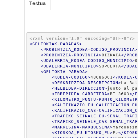
Testua
<?xml version="1.0" encoding="UTF-8"?>
<
GELTOKIAK-PARADAS
>
<
PROBINTZIA_KODEA-CODIGO_PROVINCIA
>
<
PROBINTZIA-PROVINCIA
>
BIZKAIA
</
PROB
<
UDALERRIA_KODEA-CODIGO_MUNICIPIO
>
0
<
UDALERRIA-MUNICIPIO
>
SOPUERTA
</
UDAL
<
GELTOKIA-PARADA
>
<
KODEA-CODIGO
>
48086001
</
KODEA-C
<
DESKRIPZIOA-DESCRIPCION
>
La Bal
<
HELBIDEA-DIRECCION
>
junto al pa
<
ERREPIDEA-CARRETERA
>
BI-3603
</
E
<
KILOMETRO_PUNTU-PUNTO_KILOMETR
<
KALIFIKAZIO_EU-CALIFICACION_EU
<
KALIFIKAZIO_CAS-CALIFICACION_C
<
TRAFIKO_SEINALE_EU-SENAL_TRAFI
<
TRAFIKO_SEINALE_CAS-SENAL_TRAF
<
MARKESINA-MARQUESINA
>
Marquesin
<
KIOSKOA_EU-KIOSKO_EU
>
Ez
</
KIOSK