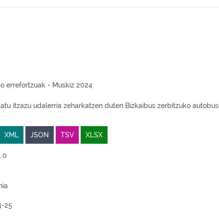
o errefortzuak - Muskiz 2024
atu itzazu udalerria zeharkatzen duten Bizkaibus zerbitzuko autobus
XML
JSON
TSV
XLSX
.0
nia
4-25