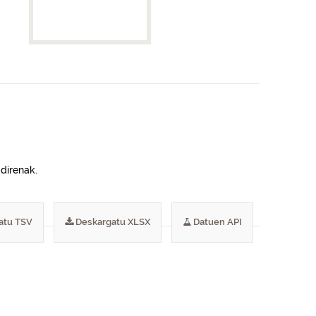
 direnak.
atu TSV
Deskargatu XLSX
Datuen API