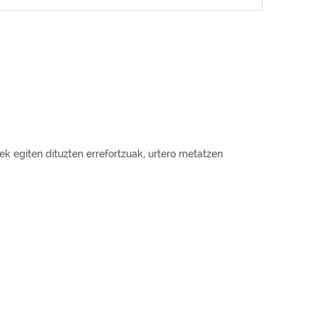
ek egiten dituzten errefortzuak, urtero metatzen