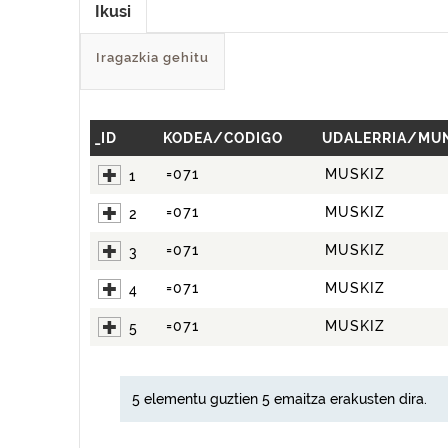
Ikusi
Iragazkia gehitu
_ID
KODEA/CODIGO
UDALERRIA/MUN
=071
MUSKIZ
1
=071
MUSKIZ
2
=071
MUSKIZ
3
=071
MUSKIZ
4
=071
MUSKIZ
5
5 elementu guztien 5 emaitza erakusten dira.