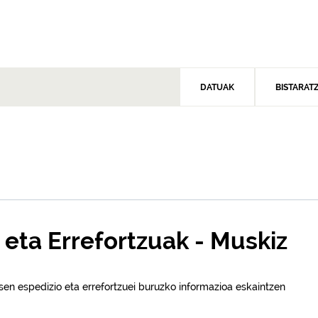
DATUAK
BISTARAT
 eta Errefortzuak - Muskiz
en espedizio eta errefortzuei buruzko informazioa eskaintzen