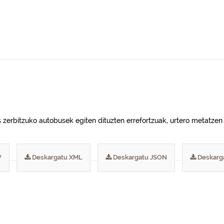
s zerbitzuko autobusek egiten dituzten errefortzuak, urtero metatzen
V
Deskargatu XML
Deskargatu JSON
Deskarg