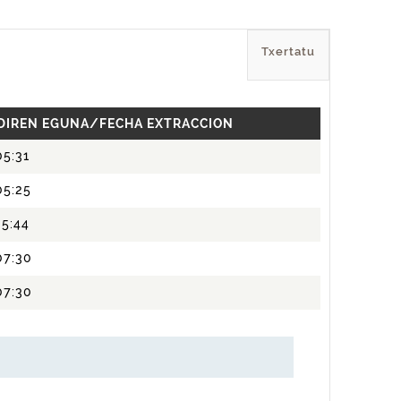
Txertatu
 DIREN EGUNA/FECHA EXTRACCION
5:31
05:25
5:44
07:30
07:30