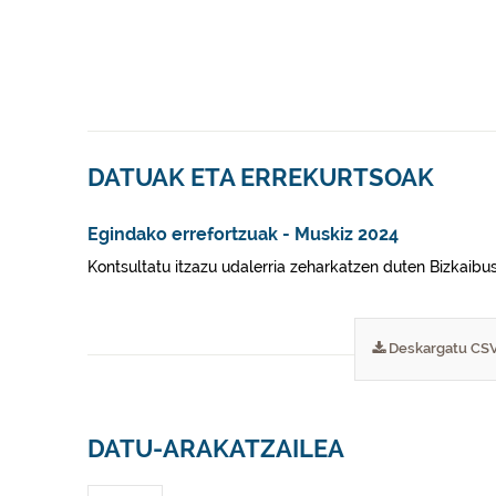
DATUAK ETA ERREKURTSOAK
Egindako errefortzuak - Muskiz 2024
Kontsultatu itzazu udalerria zeharkatzen duten Bizkaibu
Deskargatu CS
DATU-ARAKATZAILEA