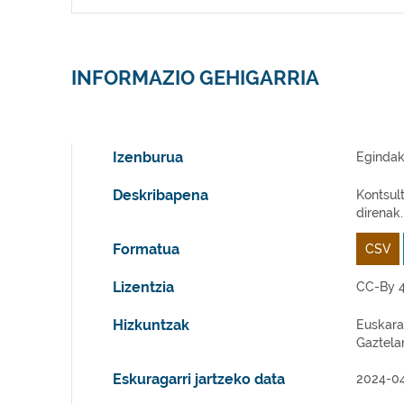
INFORMAZIO GEHIGARRIA
Izenburua
Egindak
Deskribapena
Kontsult
direnak.
Formatua
CSV
Lizentzia
CC-By 4
Hizkuntzak
Euskara
Gaztela
Eskuragarri jartzeko data
2024-0