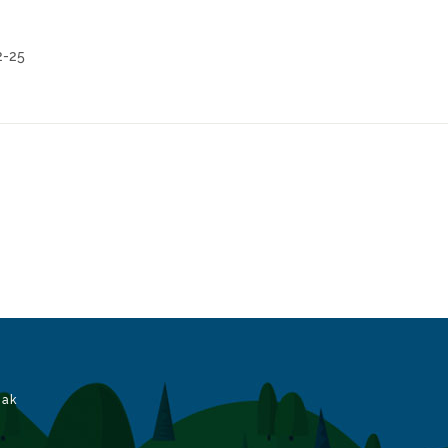
2-25
iak