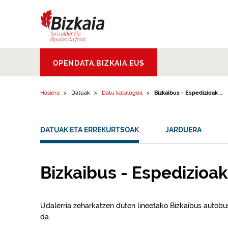
Edukinera joan
Bizkaiko Foru
OPENDATA.BIZKAIA.EUS
Aldundia
.
Diputacion
Foral de Bizkaia
Hasiera
Datuak
Datu katalogoa
Bizkaibus - Espedizioak ...
DATUAK ETA ERREKURTSOAK
JARDUERA
Bizkaibus - Espedizioak
Udalerria zeharkatzen duten lineetako Bizkaibus autobus
da.