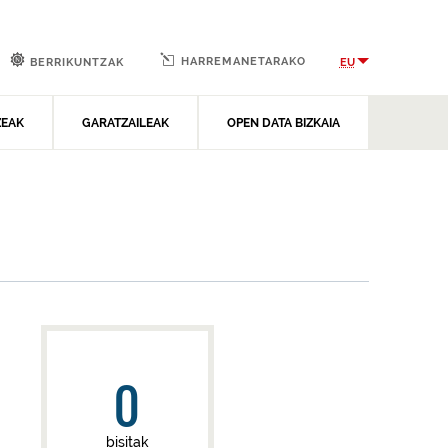
HARREMANETARAKO
EU
BERRIKUNTZAK
ZEAK
GARATZAILEAK
OPEN DATA BIZKAIA
0
bisitak