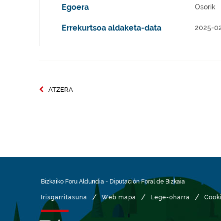
Egoera
Osorik
Errekurtsoa aldaketa-data
2025-0
ATZERA
Bizkaiko Foru Aldundia
-
Diputación Foral de Bizkaia
/
/
/
Irisgarritasuna
Web mapa
Lege-oharra
Cook