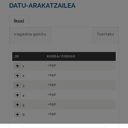
DATU-ARAKATZAILEA
Ikusi
Iragazkia gehitu
Txertatu
_ID
KODEA/CODIGO
=050
1
=050
2
=050
3
=050
4
=050
5
=050
6