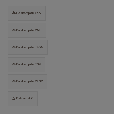
Deskargatu CSV
Deskargatu XML
Deskargatu JSON
Deskargatu TSV
Deskargatu XLSX
Datuen API