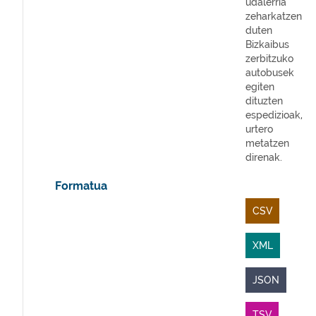
udalerria
zeharkatzen
duten
Bizkaibus
zerbitzuko
autobusek
egiten
dituzten
espedizioak,
urtero
metatzen
direnak.
Formatua
CSV
XML
JSON
TSV