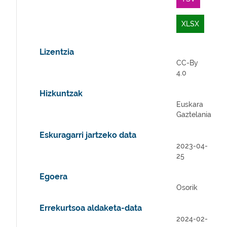
XLSX
Lizentzia
CC-By
4.0
Hizkuntzak
Euskara
Gaztelania
Eskuragarri jartzeko data
2023-04-
25
Egoera
Osorik
Errekurtsoa aldaketa-data
2024-02-