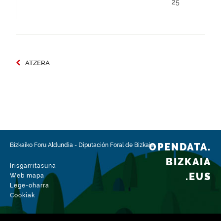
25
ATZERA
OPENDATA.
Bizkaiko Foru Aldundia
-
Diputación Foral de Bizkaia
BIZKAIA
Irisgarritasuna
.EUS
Web mapa
Lege-oharra
Cookiak