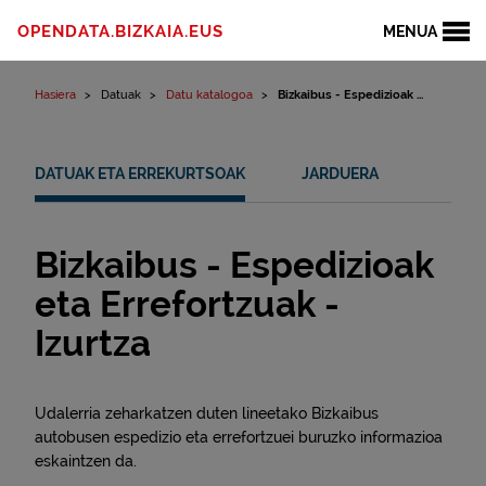
Edukinera joan
OPENDATA.BIZKAIA.EUS
MENUA
Hasiera
Datuak
Datu katalogoa
Bizkaibus - Espedizioak ...
DATUAK ETA ERREKURTSOAK
JARDUERA
Bizkaibus - Espedizioak
eta Errefortzuak -
Izurtza
Udalerria zeharkatzen duten lineetako Bizkaibus
autobusen espedizio eta errefortzuei buruzko informazioa
eskaintzen da.