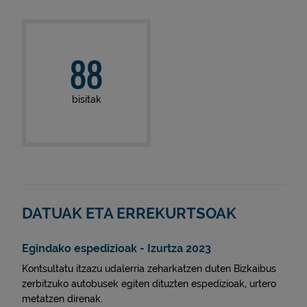
88
bisitak
DATUAK ETA ERREKURTSOAK
Egindako espedizioak - Izurtza 2023
Kontsultatu itzazu udalerria zeharkatzen duten Bizkaibus
zerbitzuko autobusek egiten dituzten espedizioak, urtero
metatzen direnak.