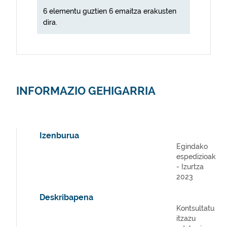
6 elementu guztien 6 emaitza erakusten
dira.
INFORMAZIO GEHIGARRIA
Izenburua
Egindako
espedizioak
- Izurtza
2023
Deskribapena
Kontsultatu
itzazu