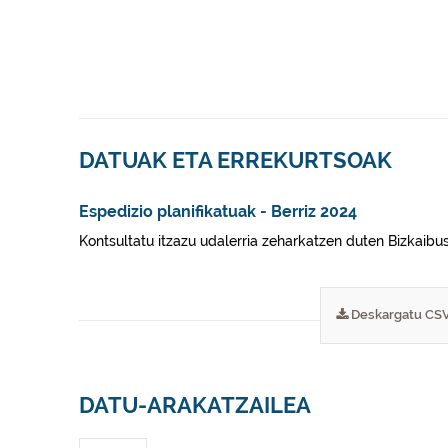
DATUAK ETA ERREKURTSOAK
Espedizio planifikatuak - Berriz 2024
Kontsultatu itzazu udalerria zeharkatzen duten Bizkaibus
Deskargatu CS
DATU-ARAKATZAILEA