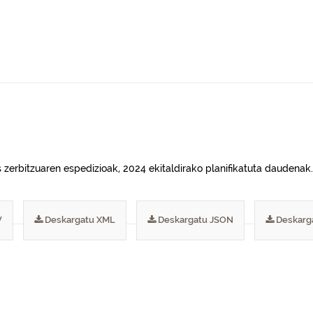
 zerbitzuaren espedizioak, 2024 ekitaldirako planifikatuta daudenak.
V
Deskargatu XML
Deskargatu JSON
Deskarg