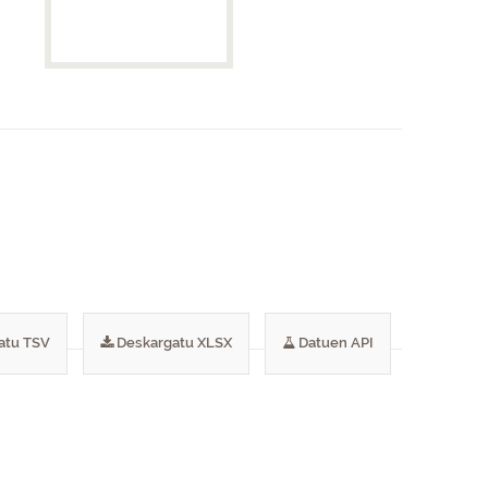
atu TSV
Deskargatu XLSX
Datuen API