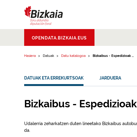
Edukinera joan
Bizkaiko Foru
OPENDATA.BIZKAIA.EUS
Aldundia
.
Diputacion
Foral de Bizkaia
Hasiera
Datuak
Datu katalogoa
Bizkaibus - Espedizioak ...
DATUAK ETA ERREKURTSOAK
JARDUERA
Bizkaibus - Espedizioak
Udalerria zeharkatzen duten lineetako Bizkaibus autobus
da.