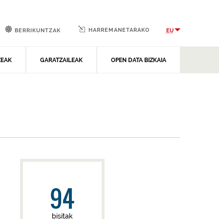
HARREMANETARAKO
EU
BERRIKUNTZAK
ZEAK
GARATZAILEAK
OPEN DATA BIZKAIA
94
bisitak