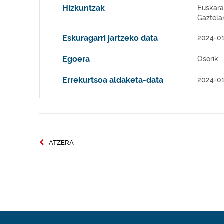
Hizkuntzak
Euskara
Gaztela
Eskuragarri jartzeko data
2024-01
Egoera
Osorik
Errekurtsoa aldaketa-data
2024-01
ATZERA