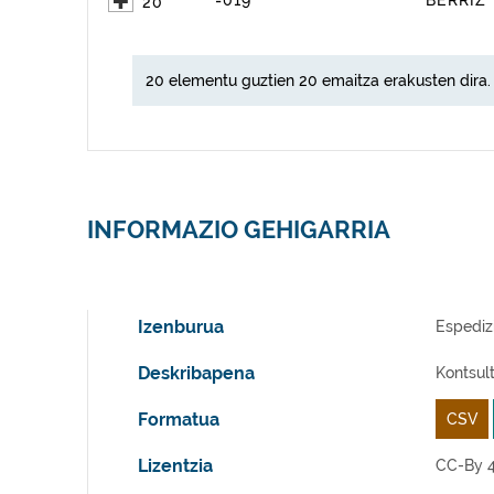
=019
BERRIZ
20
20 elementu guztien 20 emaitza erakusten dira.
INFORMAZIO GEHIGARRIA
Izenburua
Espedizi
Deskribapena
Kontsult
Formatua
CSV
Lizentzia
CC-By 4