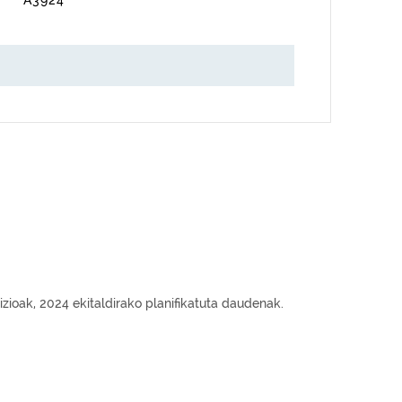
A3924
zioak, 2024 ekitaldirako planifikatuta daudenak.