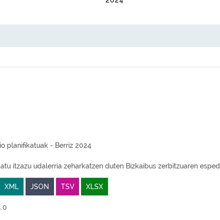
2024
o planifikatuak - Berriz 2024
atu itzazu udalerria zeharkatzen duten Bizkaibus zerbitzuaren espedi
XML
JSON
TSV
XLSX
.0