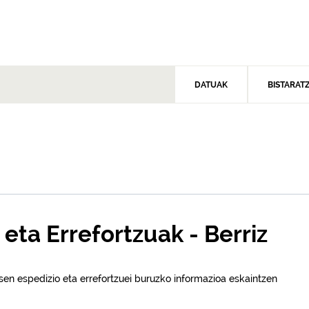
DATUAK
BISTARAT
 eta Errefortzuak - Berriz
en espedizio eta errefortzuei buruzko informazioa eskaintzen