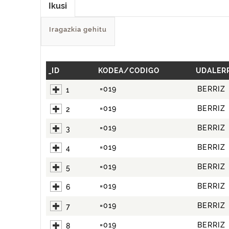
Ikusi
Iragazkia gehitu
_ID
KODEA/CODIGO
UDALER
=019
BERRIZ
1
=019
BERRIZ
2
=019
BERRIZ
3
=019
BERRIZ
4
=019
BERRIZ
5
=019
BERRIZ
6
=019
BERRIZ
7
=019
BERRIZ
8