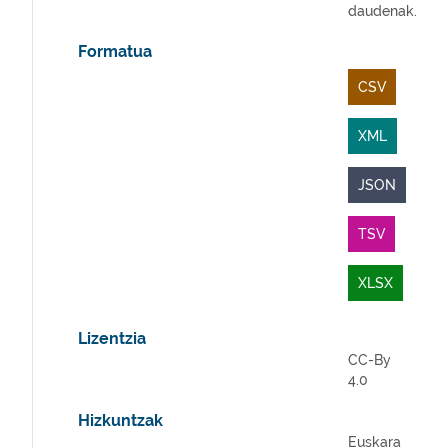
daudenak.
Formatua
CSV
XML
JSON
TSV
XLSX
Lizentzia
CC-By
4.0
Hizkuntzak
Euskara