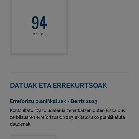
94
bisitak
DATUAK ETA ERREKURTSOAK
Errefortzu planifikatuak - Berriz 2023
Kontsultatu itzazu udalerria zeharkatzen duten Bizkaibus
zerbitzuaren errefortzuak, 2023 ekitaldirako planifikatuta
daudenak.