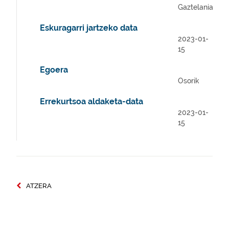
Gaztelania
Eskuragarri jartzeko data
2023-01-
15
Egoera
Osorik
Errekurtsoa aldaketa-data
2023-01-
15
ATZERA