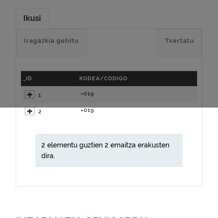
Ikusi
Iragazkia gehitu
Txertatu
_ID
KODEA/CODIGO
=019
1
=019
2
2 elementu guztien 2 emaitza erakusten
dira.