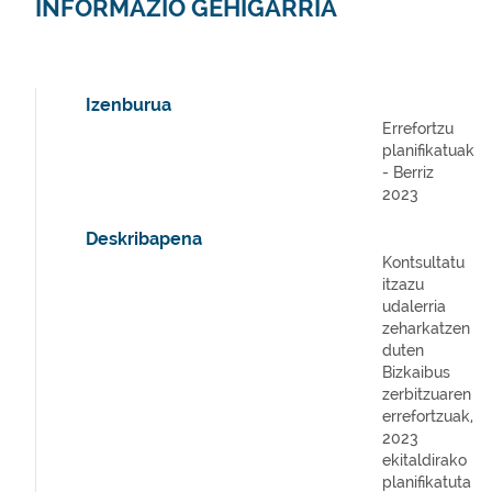
INFORMAZIO GEHIGARRIA
Izenburua
Errefortzu
planifikatuak
- Berriz
2023
Deskribapena
Kontsultatu
itzazu
udalerria
zeharkatzen
duten
Bizkaibus
zerbitzuaren
errefortzuak,
2023
ekitaldirako
planifikatuta