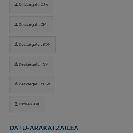
Deskargatu CSV
Deskargatu XML
Deskargatu JSON
Deskargatu TSV
Deskargatu XLSX
Datuen API
DATU-ARAKATZAILEA