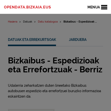
Edukinera joan
OPENDATA.BIZKAIA.EUS
MENUA
Hasiera
Datuak
Datu katalogoa
Bizkaibus - Espedizioak ...
DATUAK ETA ERREKURTSOAK
JARDUERA
Bizkaibus - Espedizioak
eta Errefortzuak - Berriz
Udalerria zeharkatzen duten lineetako Bizkaibus
autobusen espedizio eta errefortzuei buruzko informazioa
eskaintzen da.