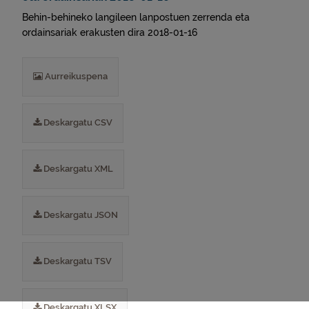
Behin-behineko langileen lanpostuen zerrenda eta
ordainsariak erakusten dira 2018-01-16
Aurreikuspena
Deskargatu CSV
Deskargatu XML
Deskargatu JSON
Deskargatu TSV
Deskargatu XLSX