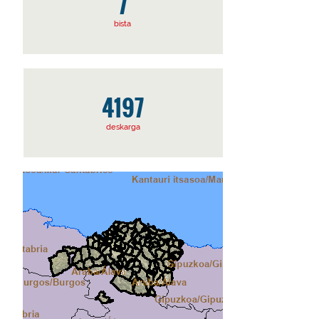
7
bista
4197
deskarga