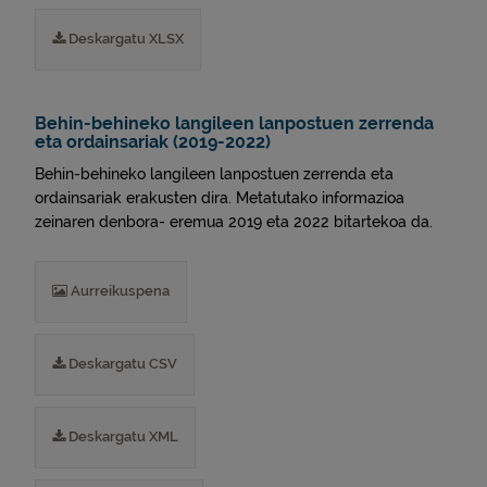
Deskargatu XLSX
Behin-behineko langileen lanpostuen zerrenda
eta ordainsariak (2019-2022)
Behin-behineko langileen lanpostuen zerrenda eta
ordainsariak erakusten dira. Metatutako informazioa
zeinaren denbora- eremua 2019 eta 2022 bitartekoa da.
Aurreikuspena
Deskargatu CSV
Deskargatu XML