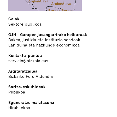
Gaiak
Sektore publikoa
GJH - Garapen jasangarrirako helburuak
Bakea, justizia eta instituzio sendoak
Lan duina eta hazkunde ekonomikoa
Kontaktu-puntua
servicio@bizkaia.eus
Argitaratzailea
Bizkaiko Foru Aldundia
Sartze-eskubideak
Publikoa
Eguneratze maiztasuna
Hiruhilekoa