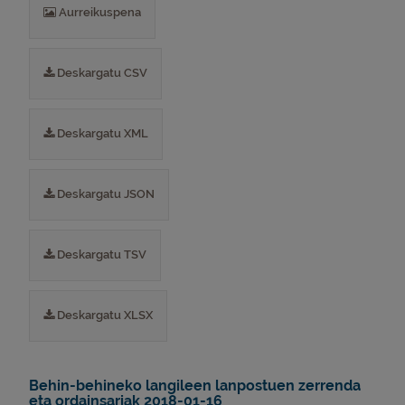
Aurreikuspena
Deskargatu CSV
Deskargatu XML
Deskargatu JSON
Deskargatu TSV
Deskargatu XLSX
Behin-behineko langileen lanpostuen zerrenda
eta ordainsariak 2018-01-16