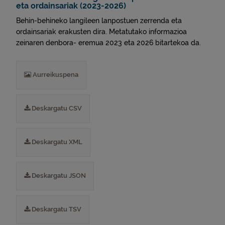
eta ordainsariak (2023-2026)
Behin-behineko langileen lanpostuen zerrenda eta
ordainsariak erakusten dira. Metatutako informazioa
zeinaren denbora- eremua 2023 eta 2026 bitartekoa da.
Aurreikuspena
Deskargatu CSV
Deskargatu XML
Deskargatu JSON
Deskargatu TSV