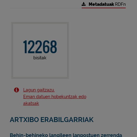
Metadatuak
RDFn
12268
bisitak
Lagun gaitzazu.
Eman datuen hobekuntzak edo
akatsak
ARTXIBO ERABILGARRIAK
Behin-behineko langileen lanpostuen zerrenda