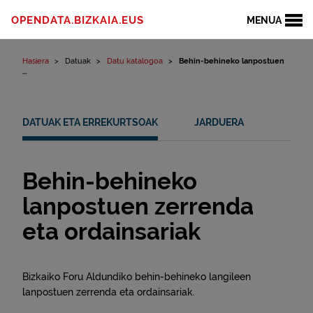
Edukinera joan
OPENDATA.BIZKAIA.EUS
MENUA
Hasiera
Datuak
Datu katalogoa
Behin-behineko lanpostuen
...
DATUAK ETA ERREKURTSOAK
JARDUERA
Behin-behineko
lanpostuen zerrenda
eta ordainsariak
Bizkaiko Foru Aldundiko behin-behineko langileen
lanpostuen zerrenda eta ordainsariak.