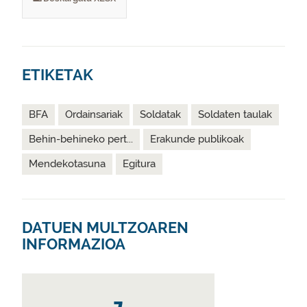
ETIKETAK
BFA
Ordainsariak
Soldatak
Soldaten taulak
Behin-behineko pert...
Erakunde publikoak
Mendekotasuna
Egitura
DATUEN MULTZOAREN
INFORMAZIOA