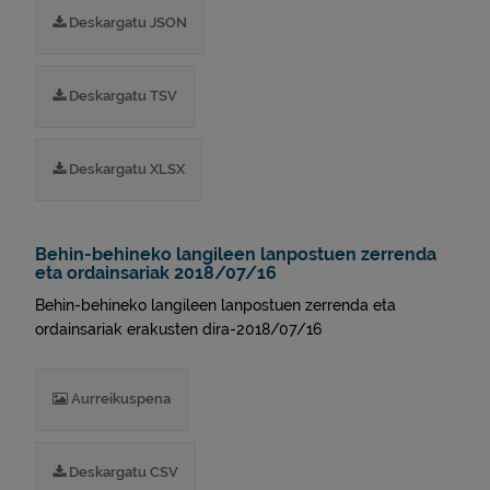
Deskargatu JSON
Deskargatu TSV
Deskargatu XLSX
Behin-behineko langileen lanpostuen zerrenda
eta ordainsariak 2018/07/16
Behin-behineko langileen lanpostuen zerrenda eta
ordainsariak erakusten dira-2018/07/16
Aurreikuspena
Deskargatu CSV