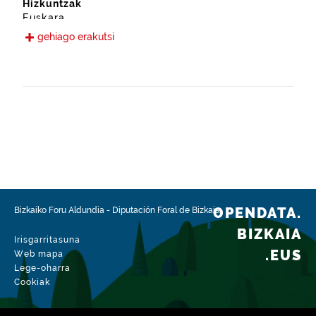
Hizkuntzak
Euskara
Gaztelania
gehiago erakutsi
Eskura jarri den data
2018-02-01
Espazio-eremua
http://www.geonames.org/3104469/bizkaia.html
Mota
Erakunde-informazioa
Datu-multzoaren aldaketa-data
2026-07-16
OPENDATA.
Bizkaiko Foru Aldundia
-
Diputación Foral de Bizkaia
BIZKAIA
Irisgarritasuna
.EUS
Web mapa
Lege-oharra
Cookiak