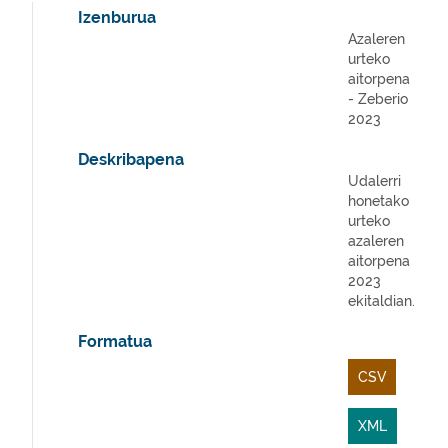
Izenburua
Azaleren
urteko
aitorpena
- Zeberio
2023
Deskribapena
Udalerri
honetako
urteko
azaleren
aitorpena
2023
ekitaldian.
Formatua
CSV
XML