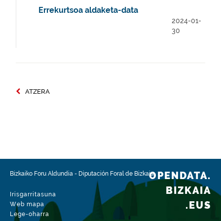
Errekurtsoa aldaketa-data
2024-01-
30
ATZERA
OPENDATA.
Bizkaiko Foru Aldundia
-
Diputación Foral de Bizkaia
BIZKAIA
Irisgarritasuna
.EUS
Web mapa
Lege-oharra