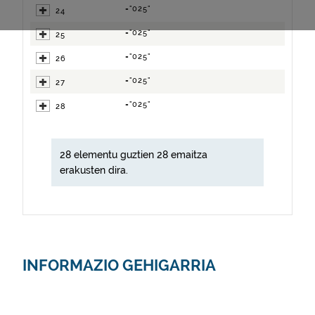
="025"
24
="025"
25
="025"
26
="025"
27
="025"
28
28 elementu guztien 28 emaitza
erakusten dira.
INFORMAZIO GEHIGARRIA