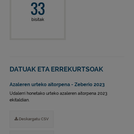
33
bisitak
DATUAK ETA ERREKURTSOAK
Azaleren urteko aitorpena - Zeberio 2023
Udalerri honetako urteko azaleren aitorpena 2023
ekitaldian.
Deskargatu CSV