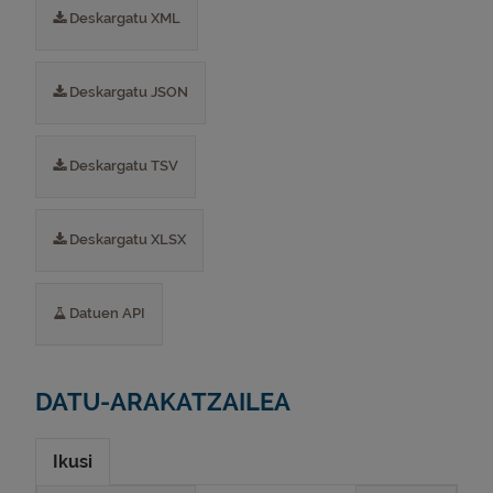
Deskargatu XML
Deskargatu JSON
Deskargatu TSV
Deskargatu XLSX
Datuen API
DATU-ARAKATZAILEA
Ikusi