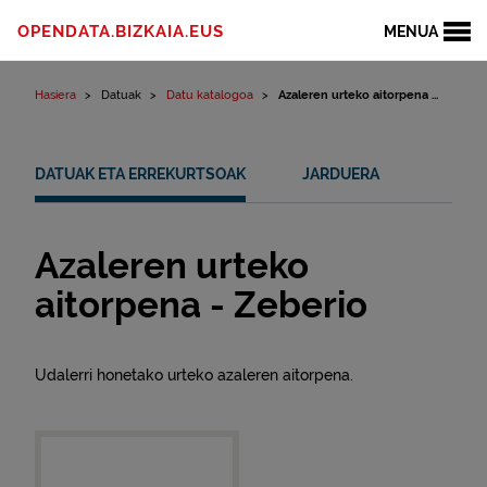
Edukinera joan
OPENDATA.BIZKAIA.EUS
MENUA
Hasiera
Datuak
Datu katalogoa
Azaleren urteko aitorpena ...
DATUAK ETA ERREKURTSOAK
JARDUERA
Azaleren urteko
aitorpena - Zeberio
Udalerri honetako urteko azaleren aitorpena.