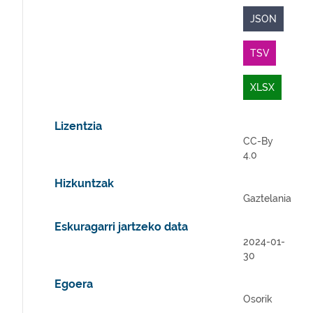
JSON
TSV
XLSX
Lizentzia
CC-By
4.0
Hizkuntzak
Gaztelania
Eskuragarri jartzeko data
2024-01-
30
Egoera
Osorik