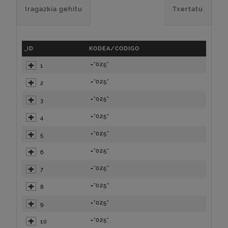
Iragazkia gehitu
Txertatu
_ID
KODEA/CODIGO
="025"
1
="025"
2
="025"
3
="025"
4
="025"
5
="025"
6
="025"
7
="025"
8
="025"
9
="025"
10