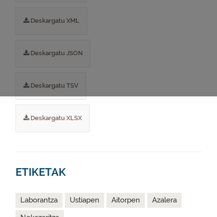
Deskargatu XML
Deskargatu JSON
Deskargatu TSV
Deskargatu XLSX
ETIKETAK
Laborantza
Ustiapen
Aitorpen
Azalera