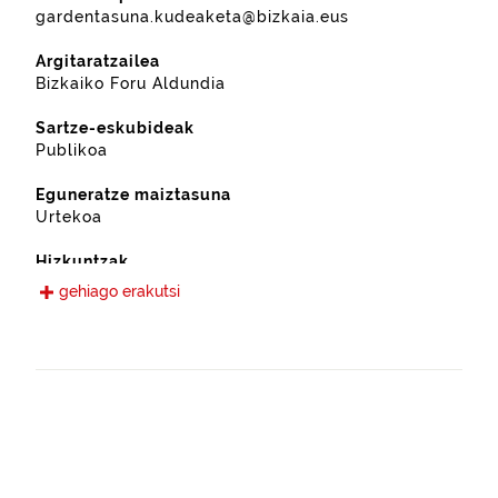
gardentasuna.kudeaketa@bizkaia.eus
Argitaratzailea
Bizkaiko Foru Aldundia
Sartze-eskubideak
Publikoa
Eguneratze maiztasuna
Urtekoa
Hizkuntzak
Gaztelania
gehiago erakutsi
Eskura jarri den data
2022-09-13
Espazio-eremua
https://www.geonames.org/6362371/zeberio.html
Mota
Nekazaritza