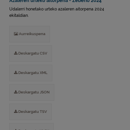
Azaleren urteko aitorpena - Zeberio 2024
Udalerri honetako urteko azaleren aitorpena 2024
ekitaldian.
Aurreikuspena
Deskargatu CSV
Deskargatu XML
Deskargatu JSON
Deskargatu TSV