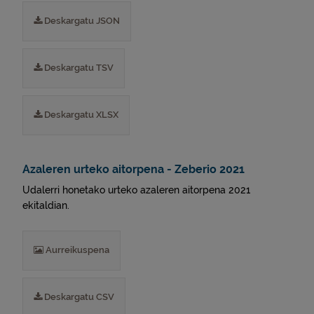
Deskargatu JSON
Deskargatu TSV
Deskargatu XLSX
Azaleren urteko aitorpena - Zeberio 2021
Udalerri honetako urteko azaleren aitorpena 2021
ekitaldian.
Aurreikuspena
Deskargatu CSV