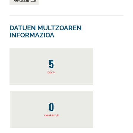
Nekazaritza
DATUEN MULTZOAREN
INFORMAZIOA
5
bista
0
deskarga