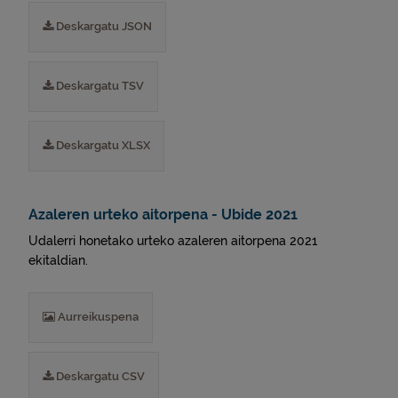
Deskargatu JSON
Deskargatu TSV
Deskargatu XLSX
Azaleren urteko aitorpena - Ubide 2021
Udalerri honetako urteko azaleren aitorpena 2021
ekitaldian.
Aurreikuspena
Deskargatu CSV