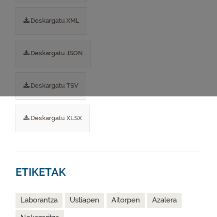
Deskargatu XML
Deskargatu JSON
Deskargatu TSV
Deskargatu XLSX
ETIKETAK
Laborantza
Ustiapen
Aitorpen
Azalera