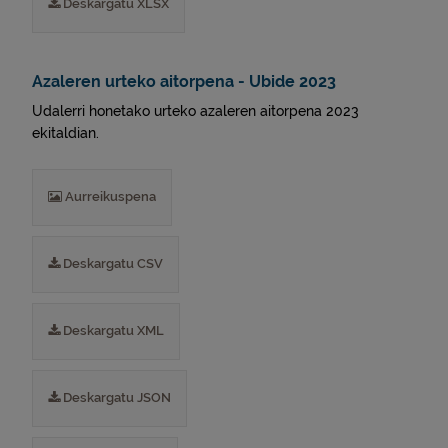
Deskargatu XLSX
Azaleren urteko aitorpena - Ubide 2023
Udalerri honetako urteko azaleren aitorpena 2023
ekitaldian.
Aurreikuspena
Deskargatu CSV
Deskargatu XML
Deskargatu JSON