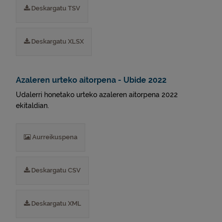
Deskargatu TSV
Deskargatu XLSX
Azaleren urteko aitorpena - Ubide 2022
Udalerri honetako urteko azaleren aitorpena 2022
ekitaldian.
Aurreikuspena
Deskargatu CSV
Deskargatu XML