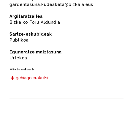
gardentasuna.kudeaketa@bizkaia.eus
Argitaratzailea
Bizkaiko Foru Aldundia
Sartze-eskubideak
Publikoa
Eguneratze maiztasuna
Urtekoa
Hizkuntzak
Gaztelania
gehiago erakutsi
Eskura jarri den data
2022-09-13
Espazio-eremua
https://www.geonames.org/6362427/ubide.html
Mota
Nekazaritza