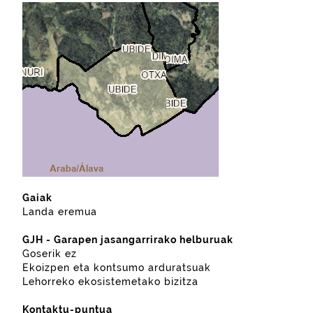
Gaiak
Landa eremua
GJH - Garapen jasangarrirako helburuak
Goserik ez
Ekoizpen eta kontsumo arduratsuak
Lehorreko ekosistemetako bizitza
Kontaktu-puntua