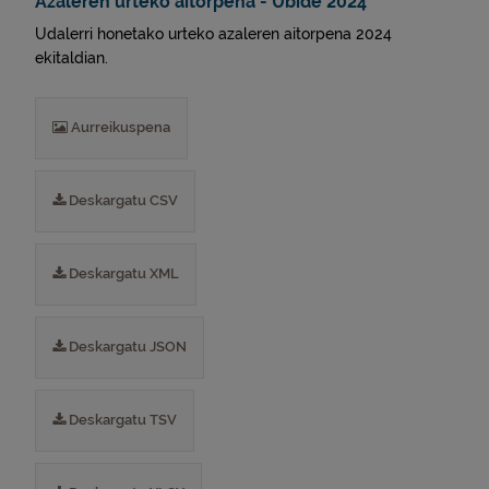
Azaleren urteko aitorpena - Ubide 2024
Udalerri honetako urteko azaleren aitorpena 2024
ekitaldian.
Aurreikuspena
Deskargatu CSV
Deskargatu XML
Deskargatu JSON
Deskargatu TSV