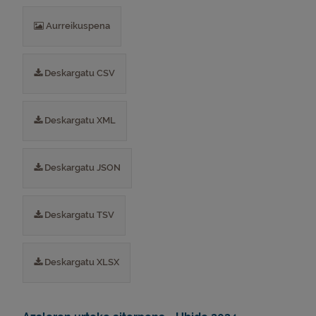
Aurreikuspena
Deskargatu CSV
Deskargatu XML
Deskargatu JSON
Deskargatu TSV
Deskargatu XLSX