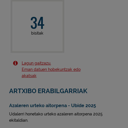
34
bisitak
Lagun gaitzazu.
Eman datuen hobekuntzak edo
akatsak
ARTXIBO ERABILGARRIAK
Azaleren urteko aitorpena - Ubide 2025
Udalerri honetako urteko azaleren aitorpena 2025
ekitaldian.