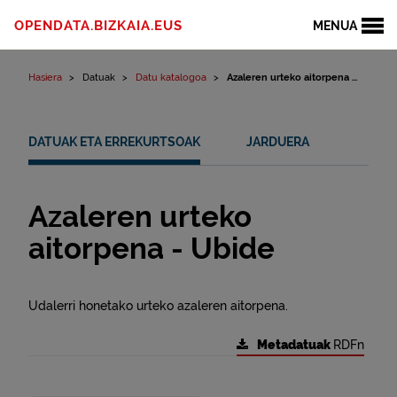
Edukinera joan
OPENDATA.BIZKAIA.EUS
MENUA
Hasiera
Datuak
Datu katalogoa
Azaleren urteko aitorpena ...
DATUAK ETA ERREKURTSOAK
JARDUERA
Azaleren urteko
aitorpena - Ubide
Udalerri honetako urteko azaleren aitorpena.
Metadatuak
RDFn