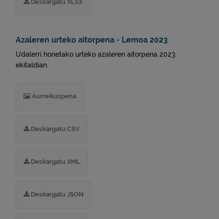
Deskargatu XLSX
Azaleren urteko aitorpena - Lemoa 2023
Udalerri honetako urteko azaleren aitorpena 2023
ekitaldian.
Aurreikuspena
Deskargatu CSV
Deskargatu XML
Deskargatu JSON