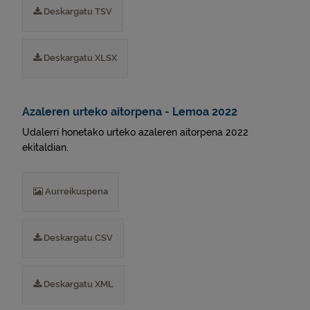
Deskargatu TSV
Deskargatu XLSX
Azaleren urteko aitorpena - Lemoa 2022
Udalerri honetako urteko azaleren aitorpena 2022
ekitaldian.
Aurreikuspena
Deskargatu CSV
Deskargatu XML