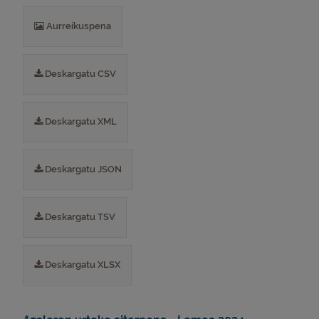
Aurreikuspena
Deskargatu CSV
Deskargatu XML
Deskargatu JSON
Deskargatu TSV
Deskargatu XLSX