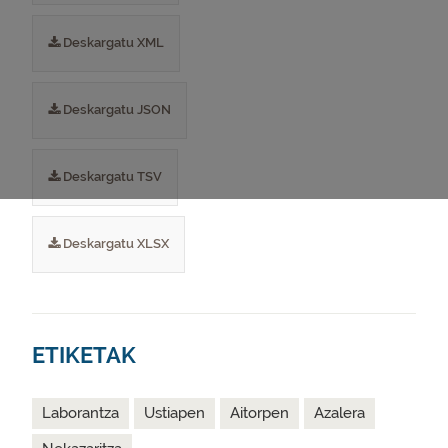
Deskargatu XML
Deskargatu JSON
Deskargatu TSV
Deskargatu XLSX
ETIKETAK
Laborantza
Ustiapen
Aitorpen
Azalera