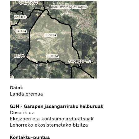
Gaiak
Landa eremua
GJH - Garapen jasangarrirako helburuak
Goserik ez
Ekoizpen eta kontsumo arduratsuak
Lehorreko ekosistemetako bizitza
Kontaktu-puntua