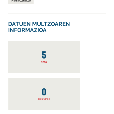
Nekazaritza
DATUEN MULTZOAREN
INFORMAZIOA
5
bista
0
deskarga