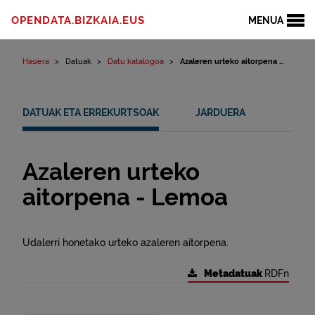
Edukinera joan
OPENDATA.BIZKAIA.EUS
MENUA
Hasiera
Datuak
Datu katalogoa
Azaleren urteko aitorpena ...
DATUAK ETA ERREKURTSOAK
JARDUERA
Azaleren urteko
aitorpena - Lemoa
Udalerri honetako urteko azaleren aitorpena.
Metadatuak
RDFn