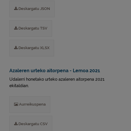
Deskargatu JSON
Deskargatu TSV
Deskargatu XLSX
Azaleren urteko aitorpena - Lemoa 2021
Udalerri honetako urteko azaleren aitorpena 2021
ekitaldian.
Aurreikuspena
Deskargatu CSV