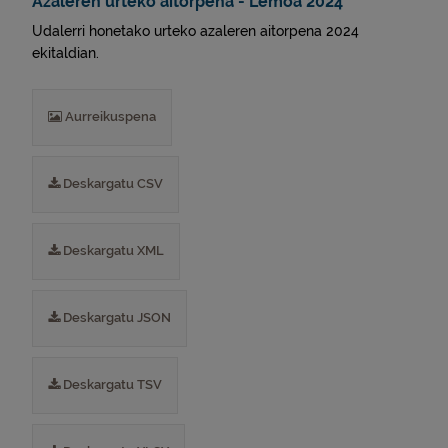
Azaleren urteko aitorpena - Lemoa 2024
Udalerri honetako urteko azaleren aitorpena 2024
ekitaldian.
Aurreikuspena
Deskargatu CSV
Deskargatu XML
Deskargatu JSON
Deskargatu TSV