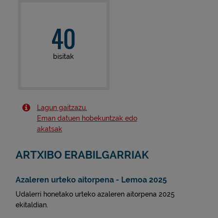
40
bisitak
Lagun gaitzazu.
Eman datuen hobekuntzak edo
akatsak
ARTXIBO ERABILGARRIAK
Azaleren urteko aitorpena - Lemoa 2025
Udalerri honetako urteko azaleren aitorpena 2025
ekitaldian.