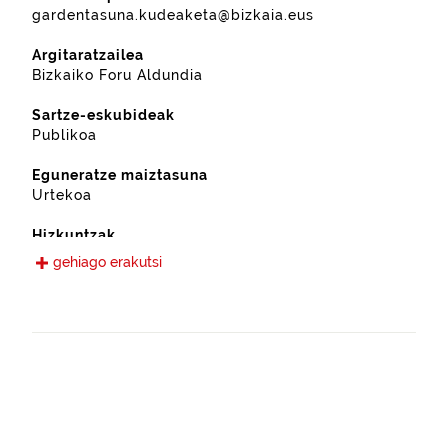
gardentasuna.kudeaketa@bizkaia.eus
Argitaratzailea
Bizkaiko Foru Aldundia
Sartze-eskubideak
Publikoa
Eguneratze maiztasuna
Urtekoa
Hizkuntzak
Gaztelania
gehiago erakutsi
Eskura jarri den data
2022-09-13
Espazio-eremua
https://www.geonames.org/3118550/lemoa.html
Mota
Nekazaritza