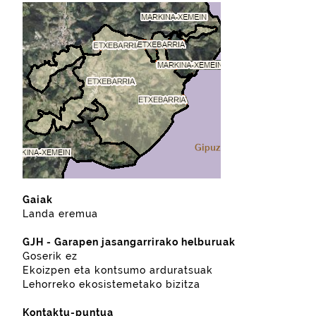
Gaiak
Landa eremua
GJH - Garapen jasangarrirako helburuak
Goserik ez
Ekoizpen eta kontsumo arduratsuak
Lehorreko ekosistemetako bizitza
Kontaktu-puntua