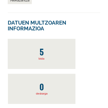
Nekazaritza
DATUEN MULTZOAREN
INFORMAZIOA
5
bista
0
deskarga