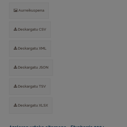
Aurreikuspena
Deskargatu CSV
Deskargatu XML
Deskargatu JSON
Deskargatu TSV
Deskargatu XLSX