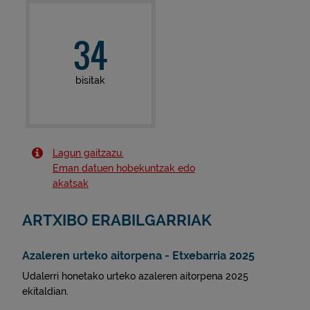
34
bisitak
Lagun gaitzazu.
Eman datuen hobekuntzak edo
akatsak
ARTXIBO ERABILGARRIAK
Azaleren urteko aitorpena - Etxebarria 2025
Udalerri honetako urteko azaleren aitorpena 2025
ekitaldian.