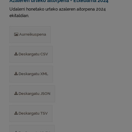
Azaleren urteko aitorpena - Etxebarria 2024
Udalerri honetako urteko azaleren aitorpena 2024
ekitaldian.
Aurreikuspena
Deskargatu CSV
Deskargatu XML
Deskargatu JSON
Deskargatu TSV