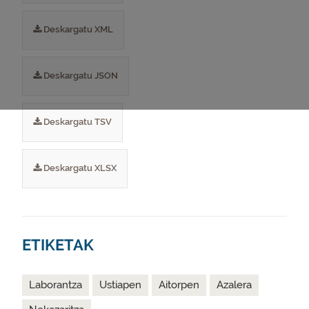
Deskargatu XML
Deskargatu JSON
Deskargatu TSV
Deskargatu XLSX
ETIKETAK
Laborantza
Ustiapen
Aitorpen
Azalera