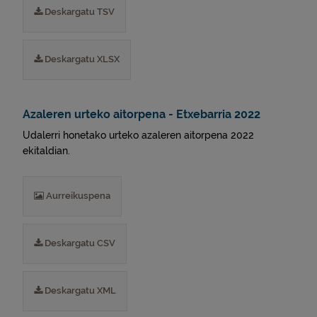
Deskargatu TSV
Deskargatu XLSX
Azaleren urteko aitorpena - Etxebarria 2022
Udalerri honetako urteko azaleren aitorpena 2022
ekitaldian.
Aurreikuspena
Deskargatu CSV
Deskargatu XML