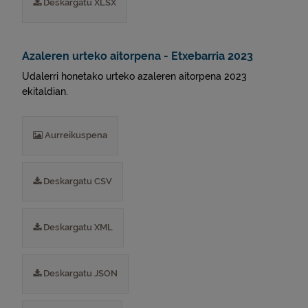
Deskargatu XLSX
Azaleren urteko aitorpena - Etxebarria 2023
Udalerri honetako urteko azaleren aitorpena 2023
ekitaldian.
Aurreikuspena
Deskargatu CSV
Deskargatu XML
Deskargatu JSON