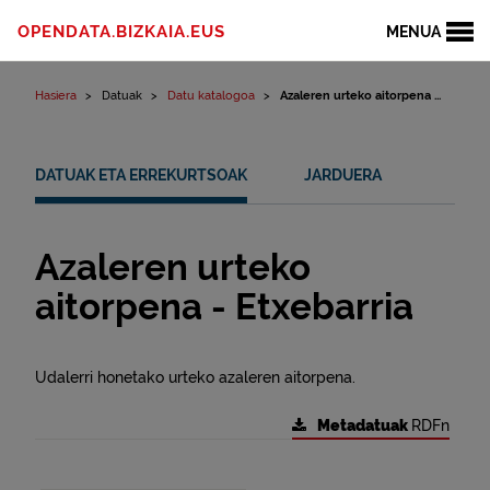
Edukinera joan
OPENDATA.BIZKAIA.EUS
MENUA
Hasiera
Datuak
Datu katalogoa
Azaleren urteko aitorpena ...
DATUAK ETA ERREKURTSOAK
JARDUERA
Azaleren urteko
aitorpena - Etxebarria
Udalerri honetako urteko azaleren aitorpena.
Metadatuak
RDFn