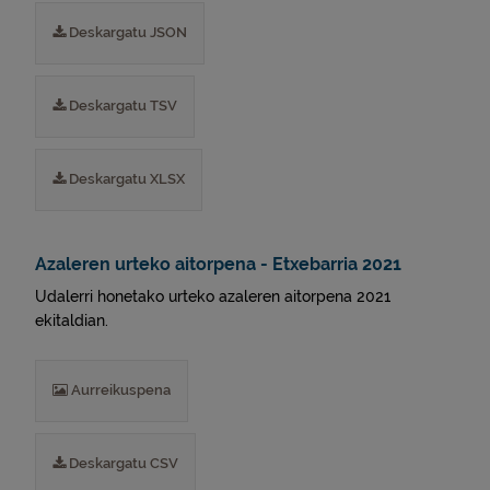
Deskargatu JSON
Deskargatu TSV
Deskargatu XLSX
Azaleren urteko aitorpena - Etxebarria 2021
Udalerri honetako urteko azaleren aitorpena 2021
ekitaldian.
Aurreikuspena
Deskargatu CSV