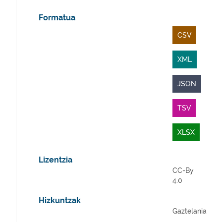
Formatua
CSV
XML
JSON
TSV
XLSX
Lizentzia
CC-By
4.0
Hizkuntzak
Gaztelania