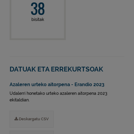
38
bisitak
DATUAK ETA ERREKURTSOAK
Azaleren urteko aitorpena - Erandio 2023
Udalerri honetako urteko azaleren aitorpena 2023
ekitaldian.
Deskargatu CSV