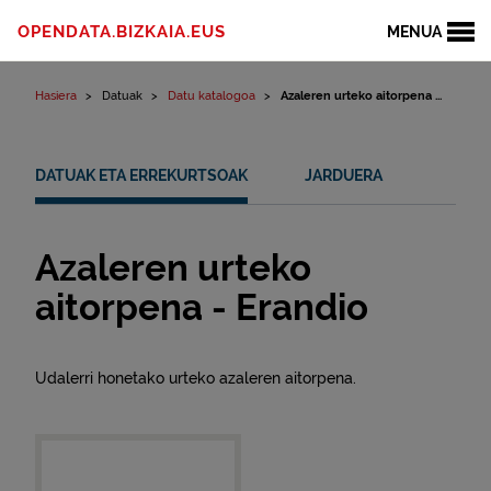
Edukinera joan
OPENDATA.BIZKAIA.EUS
MENUA
Hasiera
Datuak
Datu katalogoa
Azaleren urteko aitorpena ...
DATUAK ETA ERREKURTSOAK
JARDUERA
Azaleren urteko
aitorpena - Erandio
Udalerri honetako urteko azaleren aitorpena.