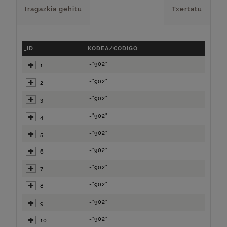
Iragazkia gehitu
Txertatu
_ID
KODEA/CODIGO
="902"
1
="902"
2
="902"
3
="902"
4
="902"
5
="902"
6
="902"
7
="902"
8
="902"
9
="902"
10