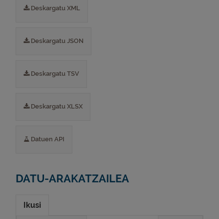
Deskargatu XML
Deskargatu JSON
Deskargatu TSV
Deskargatu XLSX
Datuen API
DATU-ARAKATZAILEA
Ikusi