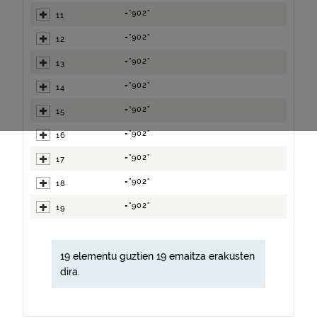
="902"
11
="902"
12
="902"
13
="902"
14
="902"
15
="902"
16
="902"
17
="902"
18
="902"
19
19 elementu guztien 19 emaitza erakusten
dira.