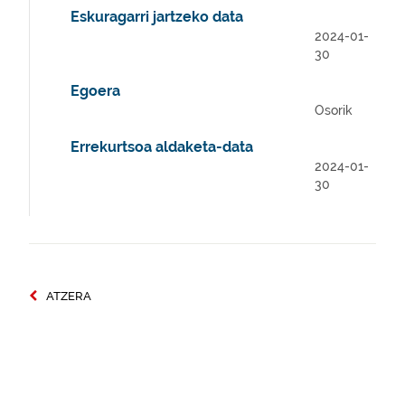
Eskuragarri jartzeko data
2024-01-
30
Egoera
Osorik
Errekurtsoa aldaketa-data
2024-01-
30
ATZERA