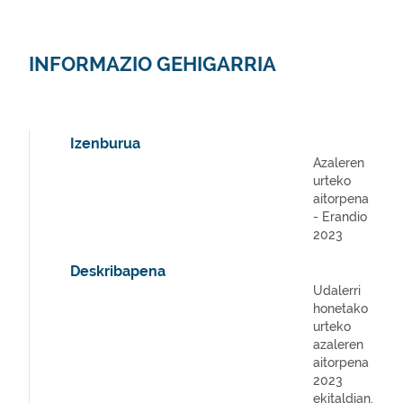
INFORMAZIO GEHIGARRIA
Izenburua
Azaleren
urteko
aitorpena
- Erandio
2023
Deskribapena
Udalerri
honetako
urteko
azaleren
aitorpena
2023
ekitaldian.