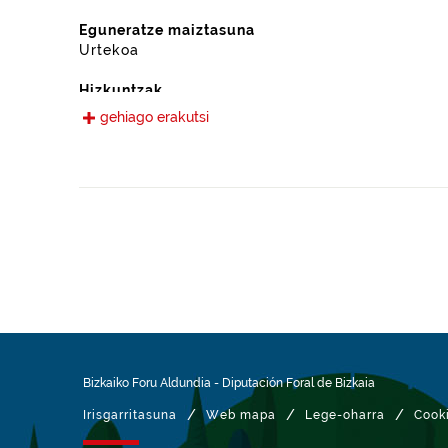
Eguneratze maiztasuna
Urtekoa
Hizkuntzak
Gaztelania
gehiago erakutsi
Eskura jarri den data
2022-09-13
Espazio-eremua
https://www.geonames.org/6362372/durango.html
Mota
Nekazaritza
Datu-multzoaren aldaketa-data
2026-01-27
Bizkaiko Foru Aldundia
-
Diputación Foral de Bizkaia
/
/
/
Irisgarritasuna
Web mapa
Lege-oharra
Cook