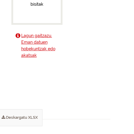
bisitak
Lagun gaitzazu.
Eman datuen
hobekuntzak edo
akatsak
Deskargatu XLSX