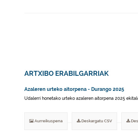
ARTXIBO ERABILGARRIAK
Azaleren urteko aitorpena - Durango 2025
Udalerri honetako urteko azaleren aitorpena 2025 ekital
Aurreikuspena
Deskargatu CSV
Des