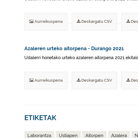
Aurreikuspena
Deskargatu CSV
Des
Azaleren urteko aitorpena - Durango 2021
Udalerri honetako urteko azaleren aitorpena 2021 ekital
Aurreikuspena
Deskargatu CSV
Des
ETIKETAK
Laborantza
Ustiapen
Aitorpen
Azalera
N