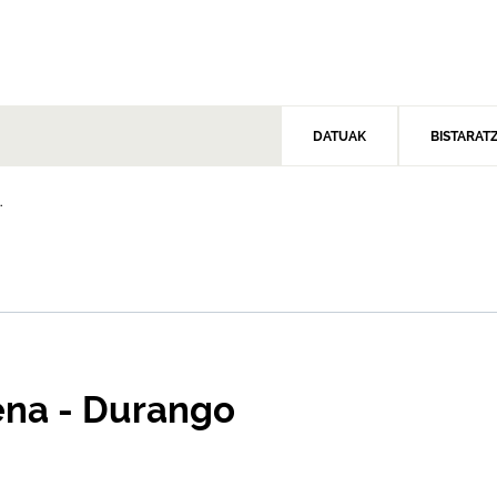
DATUAK
BISTARAT
.
ena - Durango