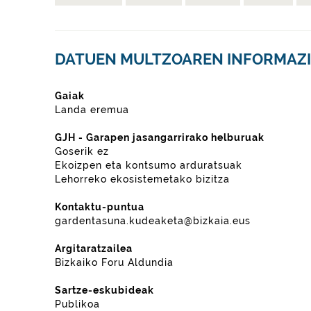
DATUEN MULTZOAREN INFORMAZ
Gaiak
Landa eremua
GJH - Garapen jasangarrirako helburuak
Goserik ez
Ekoizpen eta kontsumo arduratsuak
Lehorreko ekosistemetako bizitza
Kontaktu-puntua
gardentasuna.kudeaketa@bizkaia.eus
Argitaratzailea
Bizkaiko Foru Aldundia
Sartze-eskubideak
Publikoa