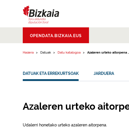
Edukinera joan
Bizkaiko Foru
OPENDATA.BIZKAIA.EUS
Aldundia
.
Diputacion
Foral de Bizkaia
Hasiera
Datuak
Datu katalogoa
Azaleren urteko aitorpena ..
DATUAK ETA ERREKURTSOAK
JARDUERA
Azaleren urteko aitorp
Udalerri honetako urteko azaleren aitorpena.