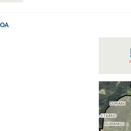
IOA
b