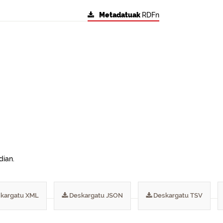
Metadatuak
RDFn
dian.
kargatu XML
Deskargatu JSON
Deskargatu TSV