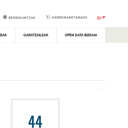
HARREMANETARAKO
EU
BERRIKUNTZAK
ZEAK
GARATZAILEAK
OPEN DATA BIZKAIA
44