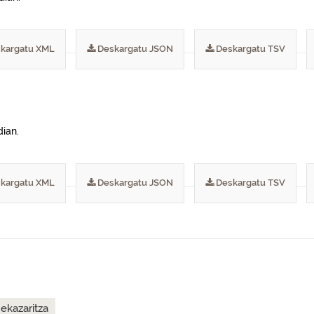
kargatu XML
Deskargatu JSON
Deskargatu TSV
dian.
kargatu XML
Deskargatu JSON
Deskargatu TSV
ekazaritza