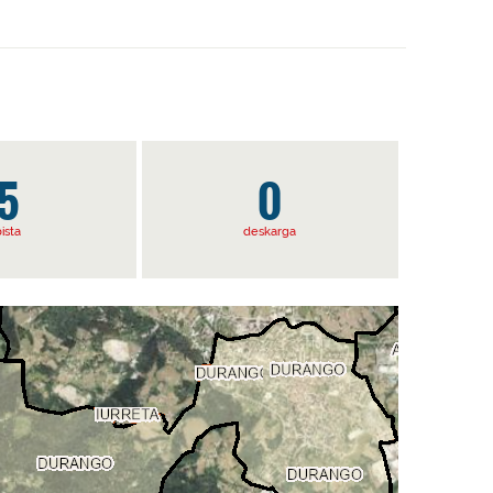
5
0
ista
deskarga