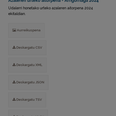
Azaleren urteko aitorpena - Arrigorriaga 2024
Udalerri honetako urteko azaleren aitorpena 2024
ekitaldian.
Aurreikuspena
Deskargatu CSV
Deskargatu XML
Deskargatu JSON
Deskargatu TSV