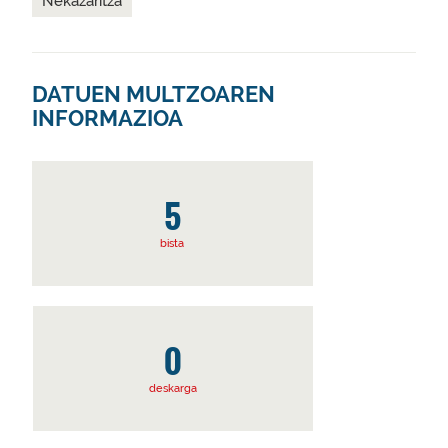
Nekazaritza
DATUEN MULTZOAREN
INFORMAZIOA
5
bista
0
deskarga