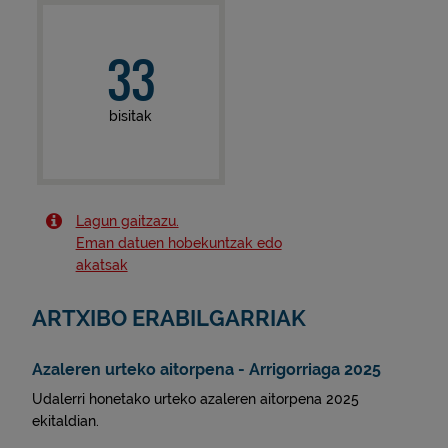
33
bisitak
Lagun gaitzazu.
Eman datuen hobekuntzak edo
akatsak
ARTXIBO ERABILGARRIAK
Azaleren urteko aitorpena - Arrigorriaga 2025
Udalerri honetako urteko azaleren aitorpena 2025
ekitaldian.