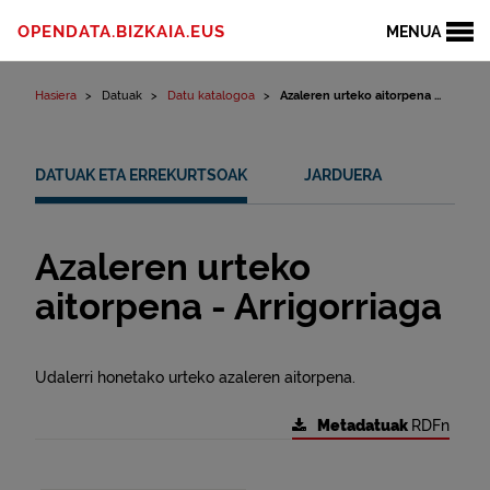
Edukinera joan
OPENDATA.BIZKAIA.EUS
MENUA
Hasiera
Datuak
Datu katalogoa
Azaleren urteko aitorpena ...
DATUAK ETA ERREKURTSOAK
JARDUERA
Azaleren urteko
aitorpena - Arrigorriaga
Udalerri honetako urteko azaleren aitorpena.
Metadatuak
RDFn