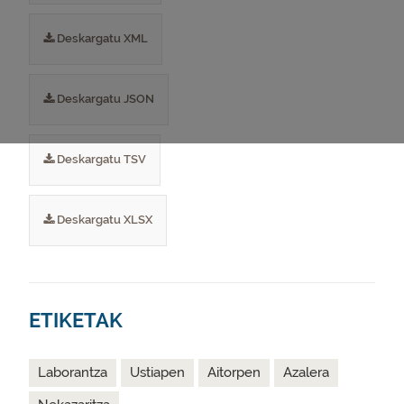
Deskargatu XML
Deskargatu JSON
Deskargatu TSV
Deskargatu XLSX
ETIKETAK
Laborantza
Ustiapen
Aitorpen
Azalera