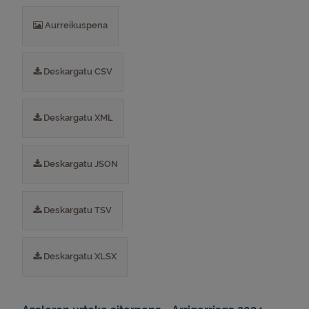
Aurreikuspena
Deskargatu CSV
Deskargatu XML
Deskargatu JSON
Deskargatu TSV
Deskargatu XLSX