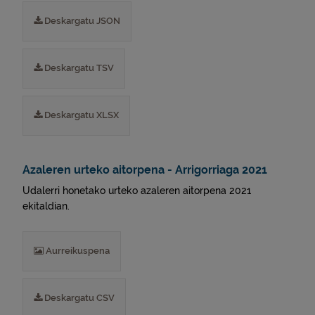
Deskargatu JSON
Deskargatu TSV
Deskargatu XLSX
Azaleren urteko aitorpena - Arrigorriaga 2021
Udalerri honetako urteko azaleren aitorpena 2021
ekitaldian.
Aurreikuspena
Deskargatu CSV