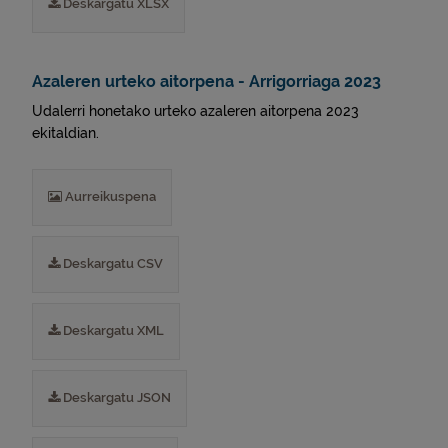
Deskargatu XLSX
Azaleren urteko aitorpena - Arrigorriaga 2023
Udalerri honetako urteko azaleren aitorpena 2023
ekitaldian.
Aurreikuspena
Deskargatu CSV
Deskargatu XML
Deskargatu JSON