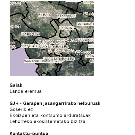
Gaiak
Landa eremua
GJH - Garapen jasangarrirako helburuak
Goserik ez
Ekoizpen eta kontsumo arduratsuak
Lehorreko ekosistemetako bizitza
Kontaktu-puntua