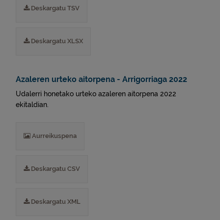
Deskargatu TSV
Deskargatu XLSX
Azaleren urteko aitorpena - Arrigorriaga 2022
Udalerri honetako urteko azaleren aitorpena 2022
ekitaldian.
Aurreikuspena
Deskargatu CSV
Deskargatu XML