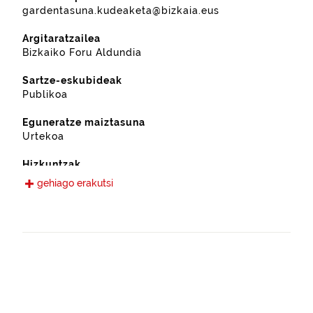
gardentasuna.kudeaketa@bizkaia.eus
Argitaratzailea
Bizkaiko Foru Aldundia
Sartze-eskubideak
Publikoa
Eguneratze maiztasuna
Urtekoa
Hizkuntzak
Gaztelania
gehiago erakutsi
Eskura jarri den data
2022-09-13
Espazio-eremua
https://www.geonames.org/6362361/arrigorriaga.html
Mota
Nekazaritza