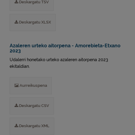
Deskargatu TSV
Deskargatu XLSX
Azaleren urteko aitorpena - Amorebieta-Etxano
2023
Udalerri honetako urteko azaleren aitorpena 2023
ekitaldian.
Aurreikuspena
Deskargatu CSV
Deskargatu XML