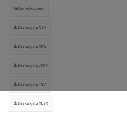
Aurreikuspena
Deskargatu CSV
Deskargatu XML
Deskargatu JSON
Deskargatu TSV
Deskargatu XLSX