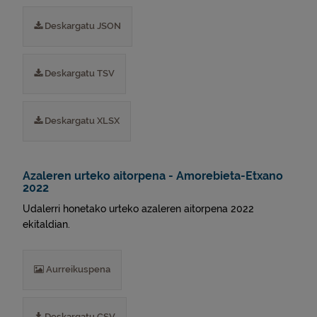
Deskargatu JSON
Deskargatu TSV
Deskargatu XLSX
Azaleren urteko aitorpena - Amorebieta-Etxano
2022
Udalerri honetako urteko azaleren aitorpena 2022
ekitaldian.
Aurreikuspena
Deskargatu CSV