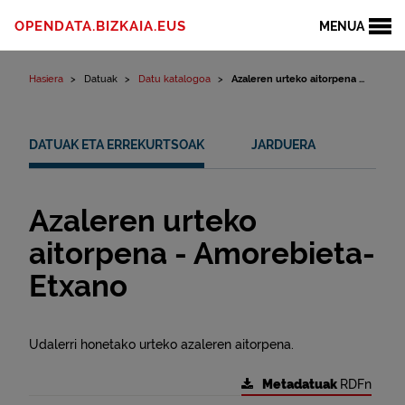
Edukinera joan
OPENDATA.BIZKAIA.EUS
MENUA
Hasiera
Datuak
Datu katalogoa
Azaleren urteko aitorpena ...
DATUAK ETA ERREKURTSOAK
JARDUERA
Azaleren urteko
aitorpena - Amorebieta-
Etxano
Udalerri honetako urteko azaleren aitorpena.
Metadatuak
RDFn