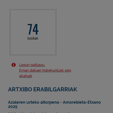
74
bisitak
Lagun gaitzazu.
Eman datuen hobekuntzak edo
akatsak
ARTXIBO ERABILGARRIAK
Azaleren urteko aitorpena - Amorebieta-Etxano
2025