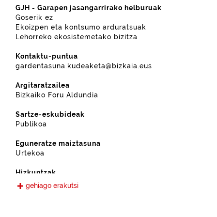
GJH - Garapen jasangarrirako helburuak
Goserik ez
Ekoizpen eta kontsumo arduratsuak
Lehorreko ekosistemetako bizitza
Kontaktu-puntua
gardentasuna.kudeaketa@bizkaia.eus
Argitaratzailea
Bizkaiko Foru Aldundia
Sartze-eskubideak
Publikoa
Eguneratze maiztasuna
Urtekoa
Hizkuntzak
Gaztelania
gehiago erakutsi
Eskura jarri den data
2022-09-13