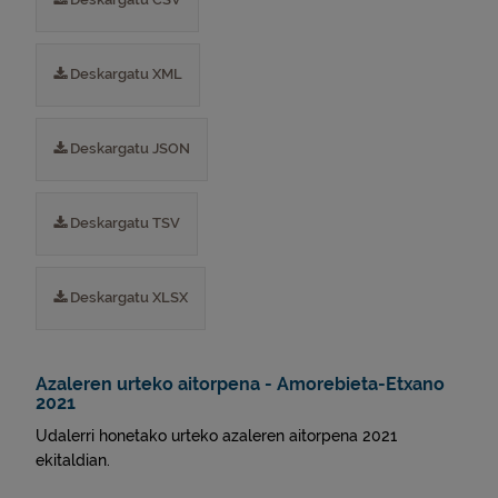
Deskargatu XML
Deskargatu JSON
Deskargatu TSV
Deskargatu XLSX
Azaleren urteko aitorpena - Amorebieta-Etxano
2021
Udalerri honetako urteko azaleren aitorpena 2021
ekitaldian.