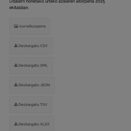
Udalerri honetako urteko azaleren aitorpena 2025
ekitaldian.
Aurreikuspena
Deskargatu CSV
Deskargatu XML
Deskargatu JSON
Deskargatu TSV
Deskargatu XLSX