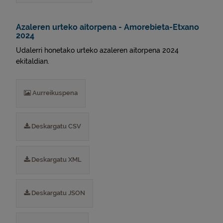
Azaleren urteko aitorpena - Amorebieta-Etxano
2024
Udalerri honetako urteko azaleren aitorpena 2024
ekitaldian.
Aurreikuspena
Deskargatu CSV
Deskargatu XML
Deskargatu JSON