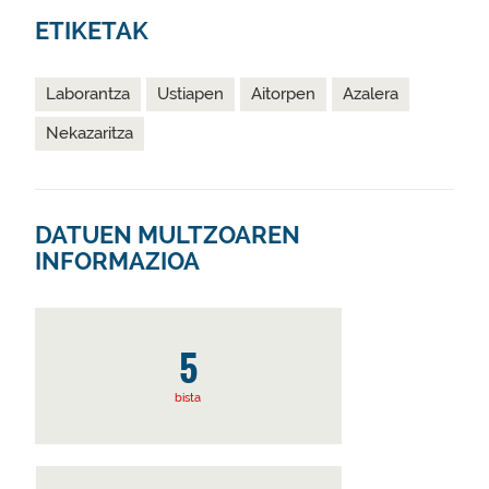
ETIKETAK
Laborantza
Ustiapen
Aitorpen
Azalera
Nekazaritza
DATUEN MULTZOAREN
INFORMAZIOA
5
bista