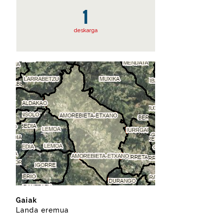
1
deskarga
Gaiak
Landa eremua