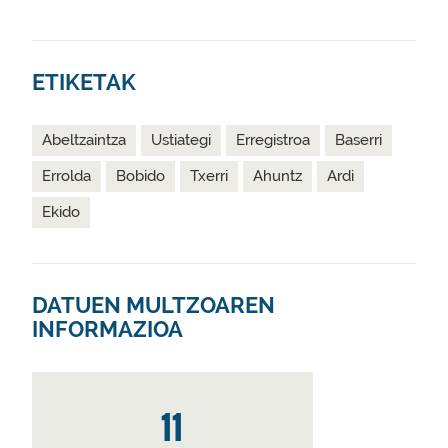
ETIKETAK
Abeltzaintza
Ustiategi
Erregistroa
Baserri
Errolda
Bobido
Txerri
Ahuntz
Ardi
Ekido
DATUEN MULTZOAREN
INFORMAZIOA
11