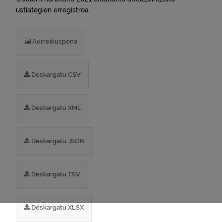
ustiategien erregistroa.
Aurreikuspena
Deskargatu CSV
Deskargatu XML
Deskargatu JSON
Deskargatu TSV
Deskargatu XLSX