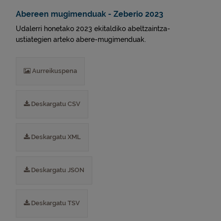
Abereen mugimenduak - Zeberio 2023
Udalerri honetako 2023 ekitaldiko abeltzaintza-
ustiategien arteko abere-mugimenduak.
Aurreikuspena
Deskargatu CSV
Deskargatu XML
Deskargatu JSON
Deskargatu TSV