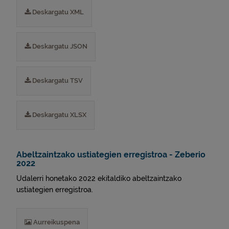
Deskargatu XML
Deskargatu JSON
Deskargatu TSV
Deskargatu XLSX
Abeltzaintzako ustiategien erregistroa - Zeberio
2022
Udalerri honetako 2022 ekitaldiko abeltzaintzako
ustiategien erregistroa.
Aurreikuspena