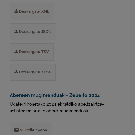
Deskargatu XML
Deskargatu JSON
Deskargatu TSV
Deskargatu XLSX
Abereen mugimenduak - Zeberio 2024
Udalerri honetako 2024 ekitaldiko abeltzaintza-
ustiategien arteko abere-mugimenduak.
Aurreikuspena