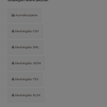
ustiategien abere-jaiotzak.
Aurreikuspena
Deskargatu CSV
Deskargatu XML
Deskargatu JSON
Deskargatu TSV
Deskargatu XLSX