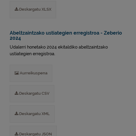
Deskargatu XLSX
Abeltzaintzako ustiategien erregistroa - Zeberio
2024
Udalerri honetako 2024 ekitaldiko abeltzaintzako
ustiategien erregistroa.
Aurreikuspena
Deskargatu CSV
Deskargatu XML
Deskargatu JSON