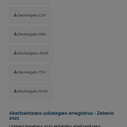
Deskargatu CSV
Deskargatu XML
Deskargatu JSON
Deskargatu TSV
Deskargatu XLSX
Abeltzaintzako ustiategien erregistroa - Zeberio
2021
Udalerri honetako 2021 ekitaldiko abeltzaintzako