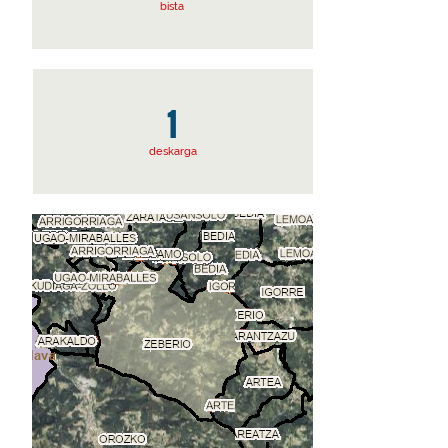
bista
1
deskarga