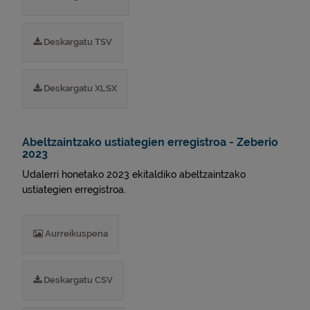
Deskargatu TSV
Deskargatu XLSX
Abeltzaintzako ustiategien erregistroa - Zeberio
2023
Udalerri honetako 2023 ekitaldiko abeltzaintzako
ustiategien erregistroa.
Aurreikuspena
Deskargatu CSV