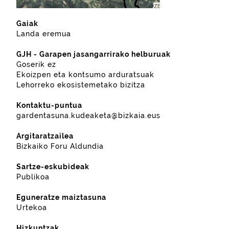
Gaiak
Landa eremua
GJH - Garapen jasangarrirako helburuak
Goserik ez
Ekoizpen eta kontsumo arduratsuak
Lehorreko ekosistemetako bizitza
Kontaktu-puntua
gardentasuna.kudeaketa@bizkaia.eus
Argitaratzailea
Bizkaiko Foru Aldundia
Sartze-eskubideak
Publikoa
Eguneratze maiztasuna
Urtekoa
Hizkuntzak