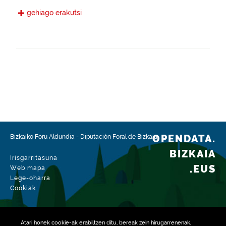
Gaztelania
gehiago erakutsi
Eskura jarri den data
2022-11-28
Espazio-eremua
https://www.geonames.org/6362371/zeberio.html
Mota
Nekazaritza
Datu-multzoaren aldaketa-data
2026-02-15
OPENDATA.
Bizkaiko Foru Aldundia
-
Diputación Foral de Bizkaia
BIZKAIA
Irisgarritasuna
.EUS
Web mapa
Lege-oharra
Cookiak
Atari honek
cookie
-ak erabiltzen ditu, bereak zein hirugarrenenak,