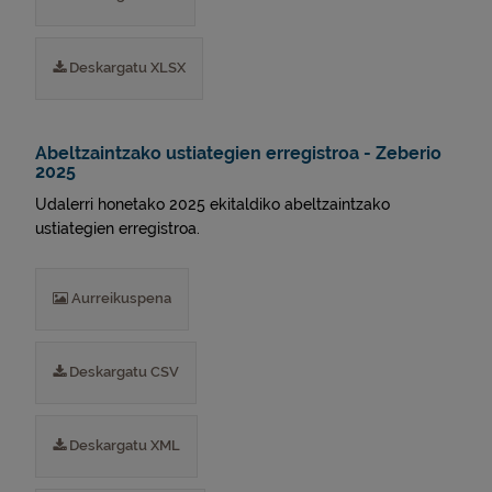
Deskargatu XLSX
Abeltzaintzako ustiategien erregistroa - Zeberio
2025
Udalerri honetako 2025 ekitaldiko abeltzaintzako
ustiategien erregistroa.
Aurreikuspena
Deskargatu CSV
Deskargatu XML