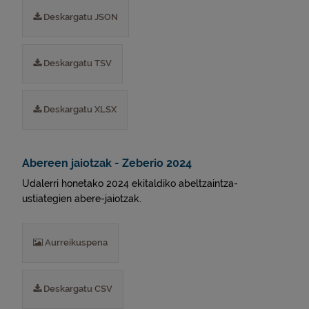
Deskargatu JSON
Deskargatu TSV
Deskargatu XLSX
Abereen jaiotzak - Zeberio 2024
Udalerri honetako 2024 ekitaldiko abeltzaintza-
ustiategien abere-jaiotzak.
Aurreikuspena
Deskargatu CSV