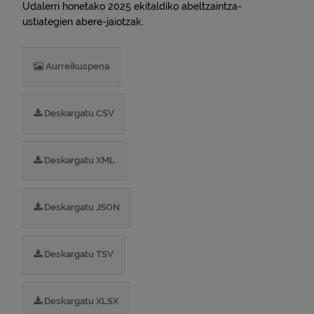
Udalerri honetako 2025 ekitaldiko abeltzaintza-
ustiategien abere-jaiotzak.
Aurreikuspena
Deskargatu CSV
Deskargatu XML
Deskargatu JSON
Deskargatu TSV
Deskargatu XLSX