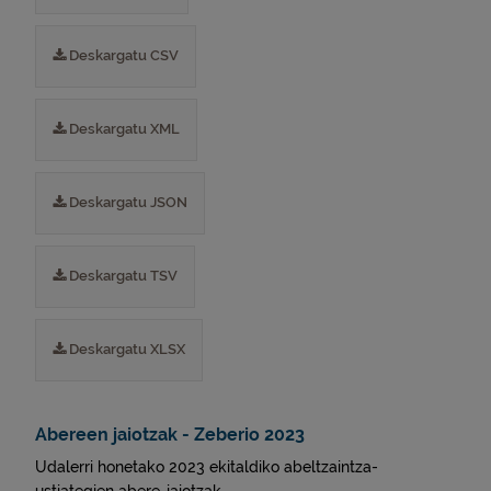
Deskargatu CSV
Deskargatu XML
Deskargatu JSON
Deskargatu TSV
Deskargatu XLSX
Abereen jaiotzak - Zeberio 2023
Udalerri honetako 2023 ekitaldiko abeltzaintza-