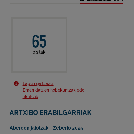
65
bisitak
Lagun gaitzazu.
Eman datuen hobekuntzak edo
akatsak
ARTXIBO ERABILGARRIAK
Abereen jaiotzak - Zeberio 2025