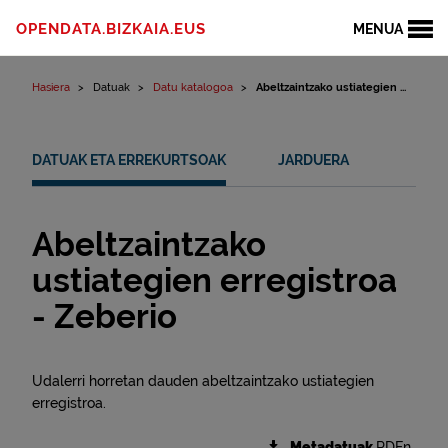
Edukinera joan
OPENDATA.BIZKAIA.EUS
MENUA
Hasiera
Datuak
Datu katalogoa
Abeltzaintzako ustiategien ...
DATUAK ETA ERREKURTSOAK
JARDUERA
Abeltzaintzako
ustiategien erregistroa
- Zeberio
Udalerri horretan dauden abeltzaintzako ustiategien
erregistroa.
Metadatuak
RDFn