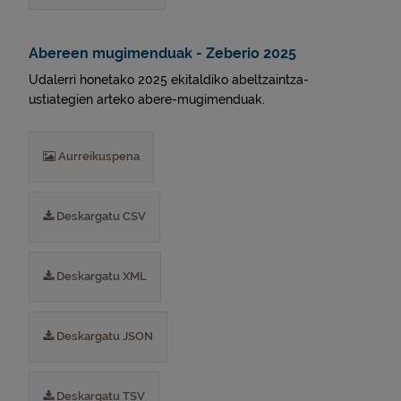
Abereen mugimenduak - Zeberio 2025
Udalerri honetako 2025 ekitaldiko abeltzaintza-
ustiategien arteko abere-mugimenduak.
Aurreikuspena
Deskargatu CSV
Deskargatu XML
Deskargatu JSON
Deskargatu TSV