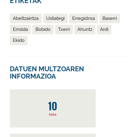
ETIKETAK
Abeltzaintza
Ustiategi
Erregistroa
Baserri
Errolda
Bobido
Txerri
Ahuntz
Ardi
Ekido
DATUEN MULTZOAREN
INFORMAZIOA
10
bista