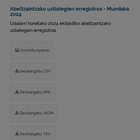
Abeltzaintzako ustiategien erregistroa - Mundaka
2024
Udalerri honetako 2024 ekitaldiko abeltzaintzako
ustiategien erregistroa.
Aurreikuspena
Deskargatu CSV
Deskargatu XML
Deskargatu JSON
Deskargatu TSV