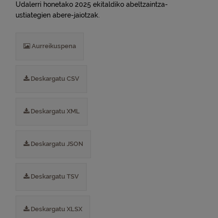
Udalerri honetako 2025 ekitaldiko abeltzaintza-
ustiategien abere-jaiotzak.
Aurreikuspena
Deskargatu CSV
Deskargatu XML
Deskargatu JSON
Deskargatu TSV
Deskargatu XLSX