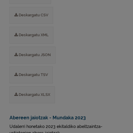
Deskargatu CSV
Deskargatu XML
Deskargatu JSON
Deskargatu TSV
Deskargatu XLSX
Abereen jaiotzak - Mundaka 2023
Udalerri honetako 2023 ekitaldiko abeltzaintza-