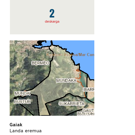
2
deskarga
Gaiak
Landa eremua