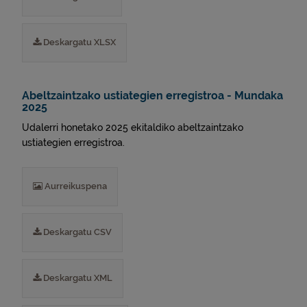
Deskargatu XLSX
Abeltzaintzako ustiategien erregistroa - Mundaka
2025
Udalerri honetako 2025 ekitaldiko abeltzaintzako
ustiategien erregistroa.
Aurreikuspena
Deskargatu CSV
Deskargatu XML