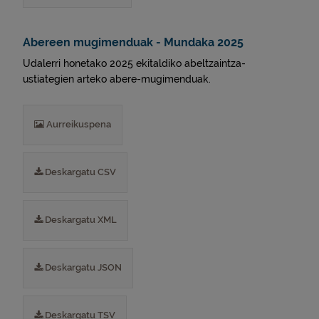
Abereen mugimenduak - Mundaka 2025
Udalerri honetako 2025 ekitaldiko abeltzaintza-
ustiategien arteko abere-mugimenduak.
Aurreikuspena
Deskargatu CSV
Deskargatu XML
Deskargatu JSON
Deskargatu TSV