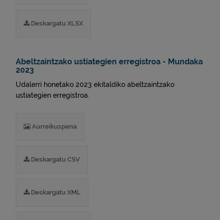
Deskargatu XLSX
Abeltzaintzako ustiategien erregistroa - Mundaka
2023
Udalerri honetako 2023 ekitaldiko abeltzaintzako
ustiategien erregistroa.
Aurreikuspena
Deskargatu CSV
Deskargatu XML