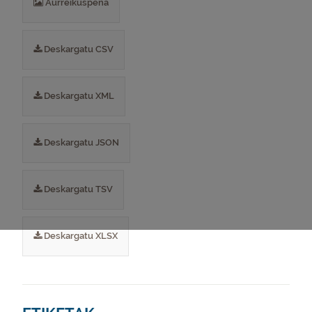
Aurreikuspena
Deskargatu CSV
Deskargatu XML
Deskargatu JSON
Deskargatu TSV
Deskargatu XLSX