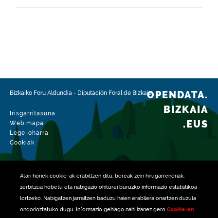
Espazio-eremua
https://www.geonames.org/6362411/mundaka.html
Mota
Nekazaritza
Datu-multzoaren aldaketa-data
2026-02-15
OPENDATA.
Bizkaiko Foru Aldundia
-
Diputación Foral de Bizkaia
BIZKAIA
Irisgarritasuna
.EUS
Web mapa
Lege-oharra
Cookiak
Atari honek
cookie
-ak erabiltzen ditu, bereak zein hirugarrenenak,
zerbitzua hobetu eta nabigazio ohiturei buruzko informazio estatistikoa
lortzeko. Nabigatzen jarraitzen baduzu haien erabilera onartzen duzula
ondorioztatuko dugu. Informazio gehiago nahi izanez gero
Cookie-en