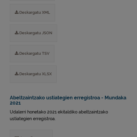
Deskargatu XML
Deskargatu JSON
Deskargatu TSV
Deskargatu XLSX
Abeltzaintzako ustiategien erregistroa - Mundaka
2021
Udalerri honetako 2021 ekitaldiko abeltzaintzako
ustiategien erregistroa.