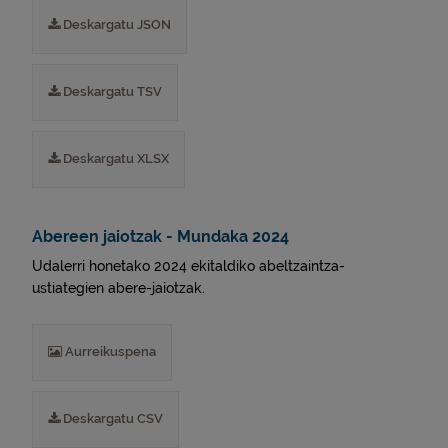
Deskargatu JSON
Deskargatu TSV
Deskargatu XLSX
Abereen jaiotzak - Mundaka 2024
Udalerri honetako 2024 ekitaldiko abeltzaintza-
ustiategien abere-jaiotzak.
Aurreikuspena
Deskargatu CSV