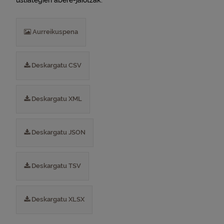
ustiategien abere-jaiotzak.
Aurreikuspena
Deskargatu CSV
Deskargatu XML
Deskargatu JSON
Deskargatu TSV
Deskargatu XLSX