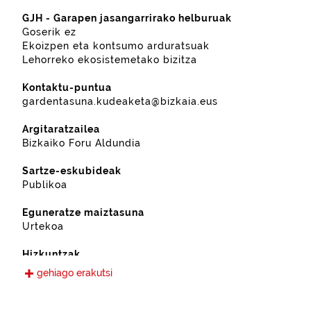
GJH - Garapen jasangarrirako helburuak
Goserik ez
Ekoizpen eta kontsumo arduratsuak
Lehorreko ekosistemetako bizitza
Kontaktu-puntua
gardentasuna.kudeaketa@bizkaia.eus
Argitaratzailea
Bizkaiko Foru Aldundia
Sartze-eskubideak
Publikoa
Eguneratze maiztasuna
Urtekoa
Hizkuntzak
Gaztelania
gehiago erakutsi
Eskura jarri den data
2022-11-28