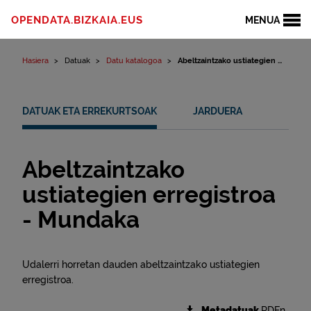
Edukinera joan
OPENDATA.BIZKAIA.EUS
MENUA
Hasiera
Datuak
Datu katalogoa
Abeltzaintzako ustiategien ...
DATUAK ETA ERREKURTSOAK
JARDUERA
Abeltzaintzako
ustiategien erregistroa
- Mundaka
Udalerri horretan dauden abeltzaintzako ustiategien
erregistroa.
Metadatuak
RDFn