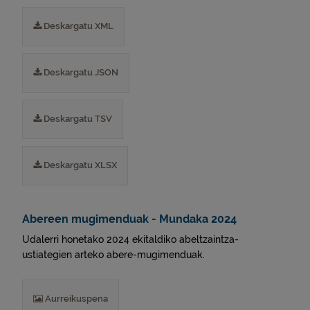
Deskargatu XML
Deskargatu JSON
Deskargatu TSV
Deskargatu XLSX
Abereen mugimenduak - Mundaka 2024
Udalerri honetako 2024 ekitaldiko abeltzaintza-
ustiategien arteko abere-mugimenduak.
Aurreikuspena