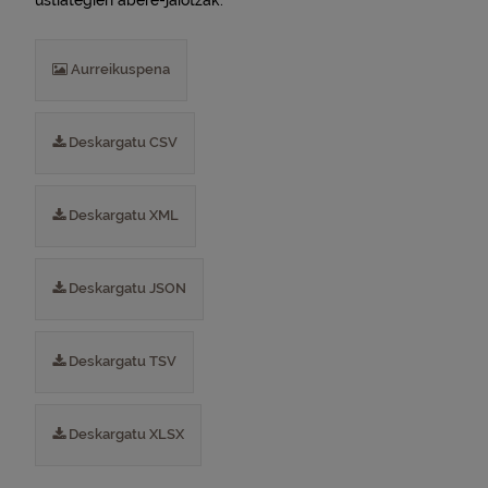
ustiategien abere-jaiotzak.
Aurreikuspena
Deskargatu CSV
Deskargatu XML
Deskargatu JSON
Deskargatu TSV
Deskargatu XLSX