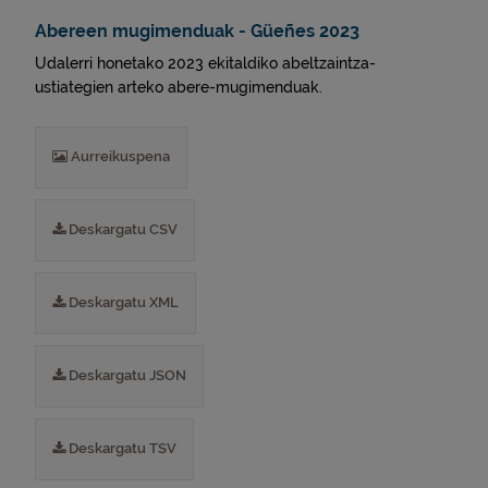
Abereen mugimenduak - Güeñes 2023
Udalerri honetako 2023 ekitaldiko abeltzaintza-
ustiategien arteko abere-mugimenduak.
Aurreikuspena
Deskargatu CSV
Deskargatu XML
Deskargatu JSON
Deskargatu TSV