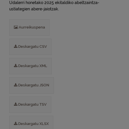
Udalerri honetako 2025 ekitaldiko abeltzaintza-
ustiategien abere-jaiotzak.
Aurreikuspena
Deskargatu CSV
Deskargatu XML
Deskargatu JSON
Deskargatu TSV
Deskargatu XLSX