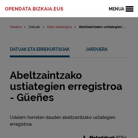
Edukinera joan
OPENDATA.BIZKAIA.EUS
MENUA
Hasiera
Datuak
Datu katalogoa
Abeltzaintzako ustiategien ...
DATUAK ETA ERREKURTSOAK
JARDUERA
Abeltzaintzako
ustiategien erregistroa
- Güeñes
Udalerri horretan dauden abeltzaintzako ustiategien
erregistroa.
Metadatuak
RDFn