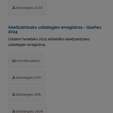
Deskargatu XLSX
Abeltzaintzako ustiategien erregistroa - Güeñes
2024
Udalerri honetako 2024 ekitaldiko abeltzaintzako
ustiategien erregistroa.
Aurreikuspena
Deskargatu CSV
Deskargatu XML
Deskargatu JSON