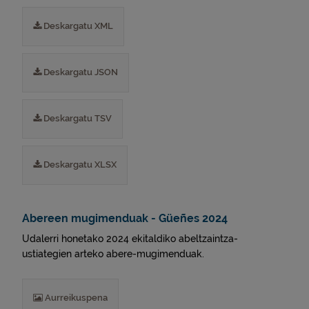
Deskargatu XML
Deskargatu JSON
Deskargatu TSV
Deskargatu XLSX
Abereen mugimenduak - Güeñes 2024
Udalerri honetako 2024 ekitaldiko abeltzaintza-
ustiategien arteko abere-mugimenduak.
Aurreikuspena