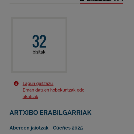
32
bisitak
Lagun gaitzazu.
Eman datuen hobekuntzak edo
akatsak
ARTXIBO ERABILGARRIAK
Abereen jaiotzak - Güeñes 2025