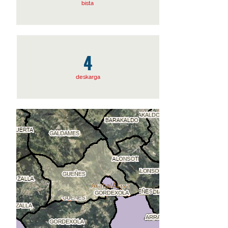
bista
4
deskarga