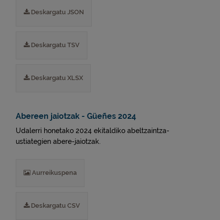
Deskargatu JSON
Deskargatu TSV
Deskargatu XLSX
Abereen jaiotzak - Güeñes 2024
Udalerri honetako 2024 ekitaldiko abeltzaintza-
ustiategien abere-jaiotzak.
Aurreikuspena
Deskargatu CSV