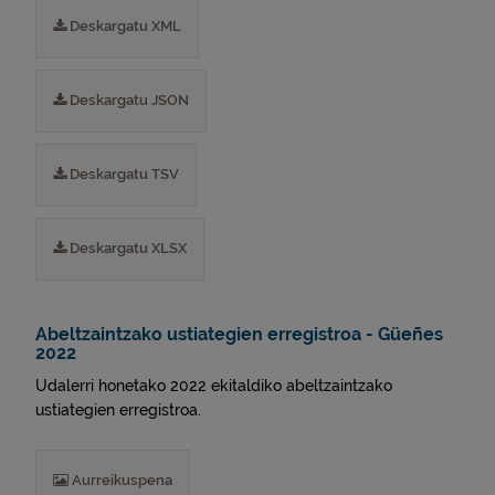
Deskargatu XML
Deskargatu JSON
Deskargatu TSV
Deskargatu XLSX
Abeltzaintzako ustiategien erregistroa - Güeñes
2022
Udalerri honetako 2022 ekitaldiko abeltzaintzako
ustiategien erregistroa.
Aurreikuspena