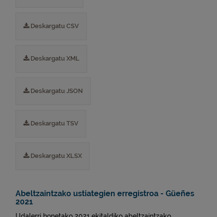
Deskargatu CSV
Deskargatu XML
Deskargatu JSON
Deskargatu TSV
Deskargatu XLSX
Abeltzaintzako ustiategien erregistroa - Güeñes
2021
Udalerri honetako 2021 ekitaldiko abeltzaintzako