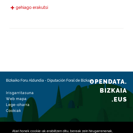
Gaztelania
gehiago erakutsi
Eskura jarri den data
2022-11-28
Espazio-eremua
https://www.geonames.org/6362389/gueenes.html
Mota
Nekazaritza
Datu-multzoaren aldaketa-data
2026-02-15
OPENDATA.
Bizkaiko Foru Aldundia
-
Diputación Foral de Bizkaia
BIZKAIA
Irisgarritasuna
.EUS
Web mapa
Lege-oharra
Cookiak
Atari honek
cookie
-ak erabiltzen ditu, bereak zein hirugarrenenak,