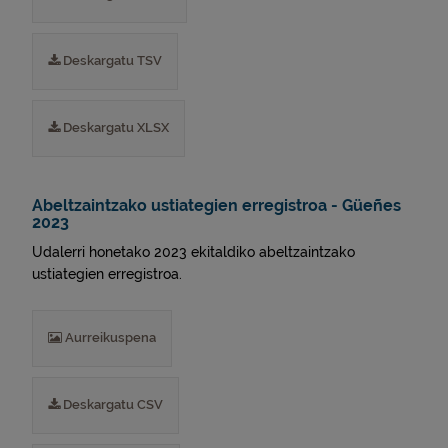
Deskargatu TSV
Deskargatu XLSX
Abeltzaintzako ustiategien erregistroa - Güeñes
2023
Udalerri honetako 2023 ekitaldiko abeltzaintzako
ustiategien erregistroa.
Aurreikuspena
Deskargatu CSV