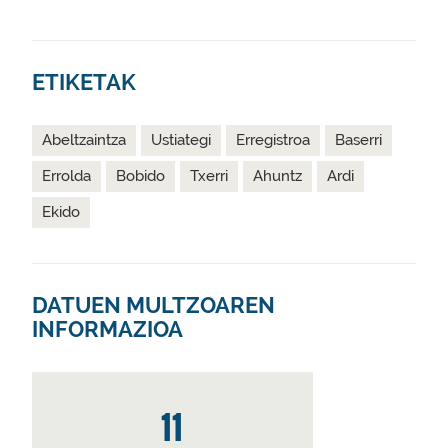
ETIKETAK
Abeltzaintza
Ustiategi
Erregistroa
Baserri
Errolda
Bobido
Txerri
Ahuntz
Ardi
Ekido
DATUEN MULTZOAREN
INFORMAZIOA
11