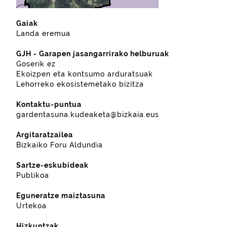
Gaiak
Landa eremua
GJH - Garapen jasangarrirako helburuak
Goserik ez
Ekoizpen eta kontsumo arduratsuak
Lehorreko ekosistemetako bizitza
Kontaktu-puntua
gardentasuna.kudeaketa@bizkaia.eus
Argitaratzailea
Bizkaiko Foru Aldundia
Sartze-eskubideak
Publikoa
Eguneratze maiztasuna
Urtekoa
Hizkuntzak