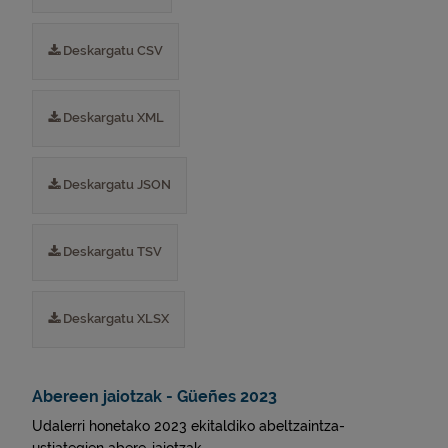
Deskargatu CSV
Deskargatu XML
Deskargatu JSON
Deskargatu TSV
Deskargatu XLSX
Abereen jaiotzak - Güeñes 2023
Udalerri honetako 2023 ekitaldiko abeltzaintza-