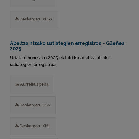
Deskargatu XLSX
Abeltzaintzako ustiategien erregistroa - Güeñes
2025
Udalerri honetako 2025 ekitaldiko abeltzaintzako
ustiategien erregistroa.
Aurreikuspena
Deskargatu CSV
Deskargatu XML