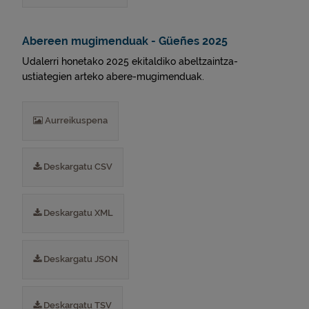
Abereen mugimenduak - Güeñes 2025
Udalerri honetako 2025 ekitaldiko abeltzaintza-
ustiategien arteko abere-mugimenduak.
Aurreikuspena
Deskargatu CSV
Deskargatu XML
Deskargatu JSON
Deskargatu TSV