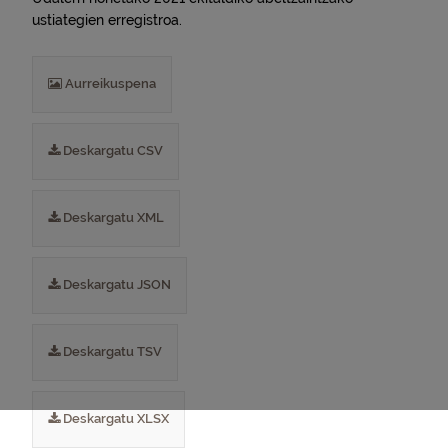
ustiategien erregistroa.
Aurreikuspena
Deskargatu CSV
Deskargatu XML
Deskargatu JSON
Deskargatu TSV
Deskargatu XLSX