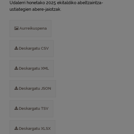
Udalerri honetako 2025 ekitaldiko abeltzaintza-
ustiategien abere-jaiotzak.
Aurreikuspena
Deskargatu CSV
Deskargatu XML
Deskargatu JSON
Deskargatu TSV
Deskargatu XLSX