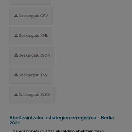
Deskargatu CSV
Deskargatu XML
Deskargatu JSON
Deskargatu TSV
Deskargatu XLSX
Abeltzaintzako ustiategien erregistroa - Bedia
2021
Udalerri honetako 2021 ekitaldiko abeltzaintzako