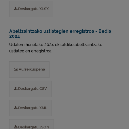
Deskargatu XLSX
Abeltzaintzako ustiategien erregistroa - Bedia
2024
Udalerri honetako 2024 ekitaldiko abeltzaintzako
ustiategien erregistroa.
Aurreikuspena
Deskargatu CSV
Deskargatu XML
Deskargatu JSON