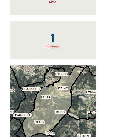
bista
1
deskarga