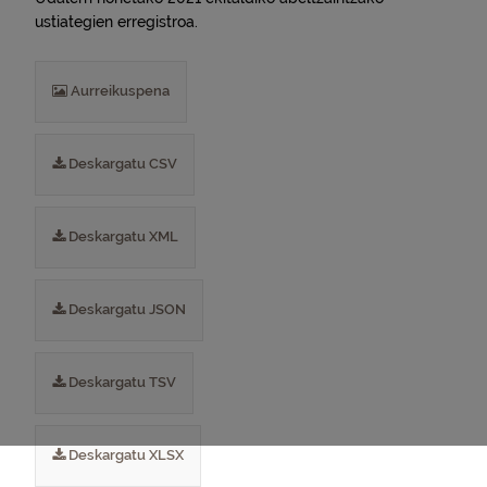
ustiategien erregistroa.
Aurreikuspena
Deskargatu CSV
Deskargatu XML
Deskargatu JSON
Deskargatu TSV
Deskargatu XLSX