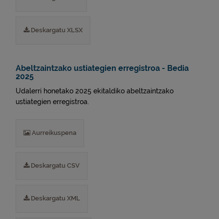
Deskargatu XLSX
Abeltzaintzako ustiategien erregistroa - Bedia
2025
Udalerri honetako 2025 ekitaldiko abeltzaintzako
ustiategien erregistroa.
Aurreikuspena
Deskargatu CSV
Deskargatu XML