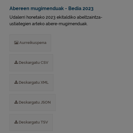
Abereen mugimenduak - Bedia 2023
Udalerri honetako 2023 ekitaldiko abeltzaintza-
ustiategien arteko abere-mugimenduak.
Aurreikuspena
Deskargatu CSV
Deskargatu XML
Deskargatu JSON
Deskargatu TSV