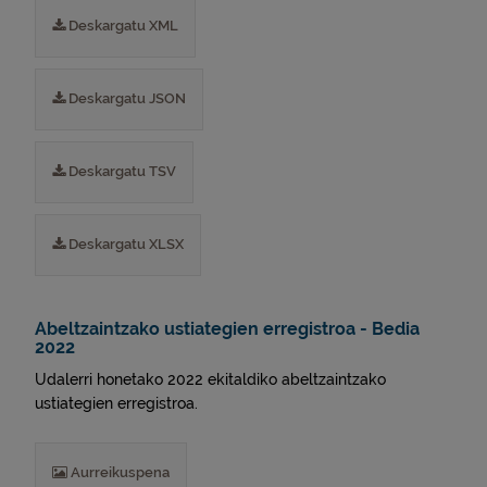
Deskargatu XML
Deskargatu JSON
Deskargatu TSV
Deskargatu XLSX
Abeltzaintzako ustiategien erregistroa - Bedia
2022
Udalerri honetako 2022 ekitaldiko abeltzaintzako
ustiategien erregistroa.
Aurreikuspena