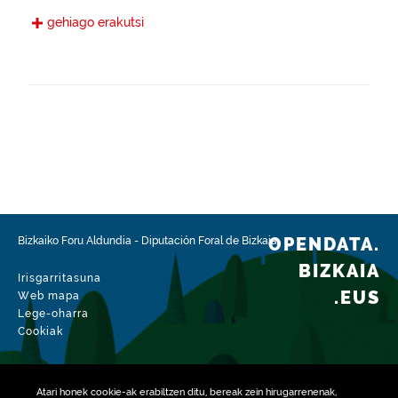
Gaztelania
gehiago erakutsi
Eskura jarri den data
2022-11-28
Espazio-eremua
https://www.geonames.org/6362431/bedia.html
Mota
Nekazaritza
Datu-multzoaren aldaketa-data
2026-02-15
OPENDATA.
Bizkaiko Foru Aldundia
-
Diputación Foral de Bizkaia
BIZKAIA
Irisgarritasuna
.EUS
Web mapa
Lege-oharra
Cookiak
Atari honek
cookie
-ak erabiltzen ditu, bereak zein hirugarrenenak,