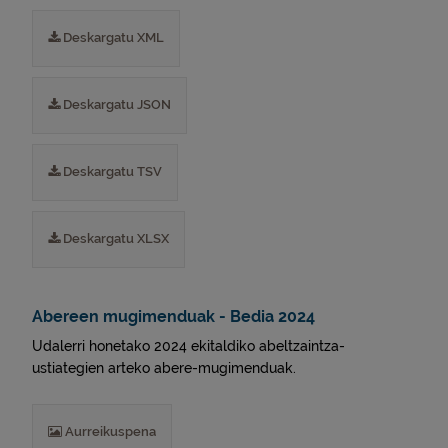
Deskargatu XML
Deskargatu JSON
Deskargatu TSV
Deskargatu XLSX
Abereen mugimenduak - Bedia 2024
Udalerri honetako 2024 ekitaldiko abeltzaintza-
ustiategien arteko abere-mugimenduak.
Aurreikuspena