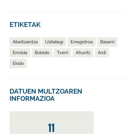
ETIKETAK
Abeltzaintza
Ustiategi
Erregistroa
Baserri
Errolda
Bobido
Txerri
Ahuntz
Ardi
Ekido
DATUEN MULTZOAREN
INFORMAZIOA
11