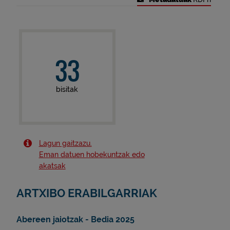
33
bisitak
Lagun gaitzazu.
Eman datuen hobekuntzak edo
akatsak
ARTXIBO ERABILGARRIAK
Abereen jaiotzak - Bedia 2025