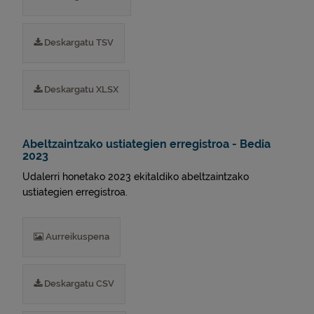
Deskargatu TSV
Deskargatu XLSX
Abeltzaintzako ustiategien erregistroa - Bedia
2023
Udalerri honetako 2023 ekitaldiko abeltzaintzako
ustiategien erregistroa.
Aurreikuspena
Deskargatu CSV