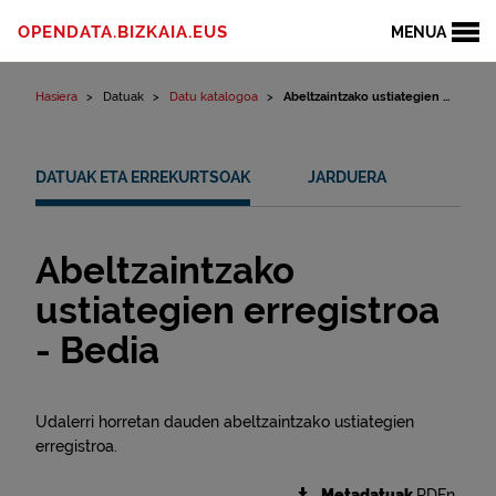
Edukinera joan
OPENDATA.BIZKAIA.EUS
MENUA
Hasiera
Datuak
Datu katalogoa
Abeltzaintzako ustiategien ...
DATUAK ETA ERREKURTSOAK
JARDUERA
Abeltzaintzako
ustiategien erregistroa
- Bedia
Udalerri horretan dauden abeltzaintzako ustiategien
erregistroa.
Metadatuak
RDFn