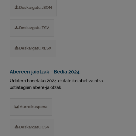
Deskargatu JSON
Deskargatu TSV
Deskargatu XLSX
Abereen jaiotzak - Bedia 2024
Udalerri honetako 2024 ekitaldiko abeltzaintza-
ustiategien abere-jaiotzak.
Aurreikuspena
Deskargatu CSV