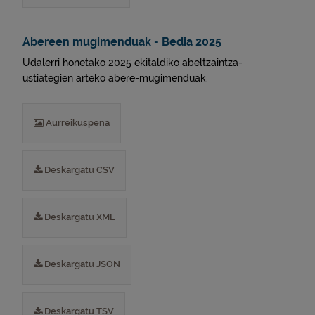
Abereen mugimenduak - Bedia 2025
Udalerri honetako 2025 ekitaldiko abeltzaintza-
ustiategien arteko abere-mugimenduak.
Aurreikuspena
Deskargatu CSV
Deskargatu XML
Deskargatu JSON
Deskargatu TSV