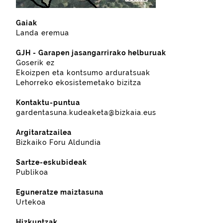
Gaiak
Landa eremua
GJH - Garapen jasangarrirako helburuak
Goserik ez
Ekoizpen eta kontsumo arduratsuak
Lehorreko ekosistemetako bizitza
Kontaktu-puntua
gardentasuna.kudeaketa@bizkaia.eus
Argitaratzailea
Bizkaiko Foru Aldundia
Sartze-eskubideak
Publikoa
Eguneratze maiztasuna
Urtekoa
Hizkuntzak