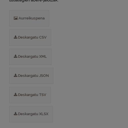
ustiategien abere-jaiotzak.
Aurreikuspena
Deskargatu CSV
Deskargatu XML
Deskargatu JSON
Deskargatu TSV
Deskargatu XLSX