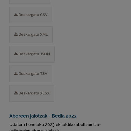
Deskargatu CSV
Deskargatu XML
Deskargatu JSON
Deskargatu TSV
Deskargatu XLSX
Abereen jaiotzak - Bedia 2023
Udalerri honetako 2023 ekitaldiko abeltzaintza-