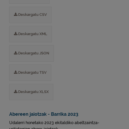
Deskargatu CSV
Deskargatu XML
Deskargatu JSON
Deskargatu TSV
Deskargatu XLSX
Abereen jaiotzak - Barrika 2023
Udalerri honetako 2023 ekitaldiko abeltzaintza-