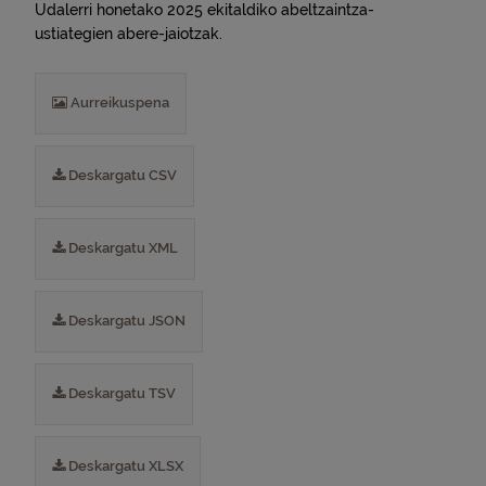
Udalerri honetako 2025 ekitaldiko abeltzaintza-
ustiategien abere-jaiotzak.
Aurreikuspena
Deskargatu CSV
Deskargatu XML
Deskargatu JSON
Deskargatu TSV
Deskargatu XLSX