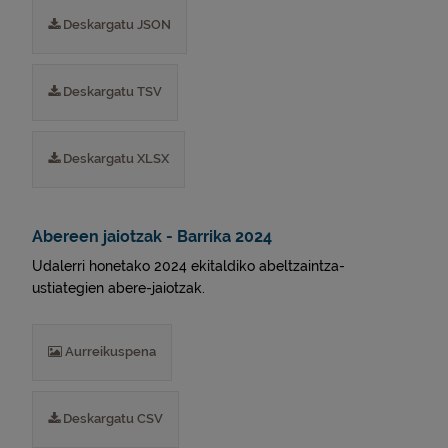
Deskargatu JSON
Deskargatu TSV
Deskargatu XLSX
Abereen jaiotzak - Barrika 2024
Udalerri honetako 2024 ekitaldiko abeltzaintza-
ustiategien abere-jaiotzak.
Aurreikuspena
Deskargatu CSV