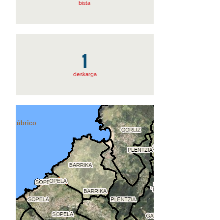
bista
1
deskarga