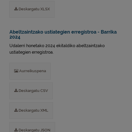
Deskargatu XLSX
Abeltzaintzako ustiategien erregistroa - Barrika
2024
Udalerri honetako 2024 ekitaldiko abeltzaintzako
ustiategien erregistroa.
Aurreikuspena
Deskargatu CSV
Deskargatu XML
Deskargatu JSON