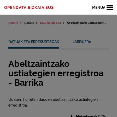
Edukinera joan
OPENDATA.BIZKAIA.EUS
MENUA
Hasiera
Datuak
Datu katalogoa
Abeltzaintzako ustiategien ...
DATUAK ETA ERREKURTSOAK
JARDUERA
Abeltzaintzako
ustiategien erregistroa
- Barrika
Udalerri horretan dauden abeltzaintzako ustiategien
erregistroa.
Metadatuak
RDFn