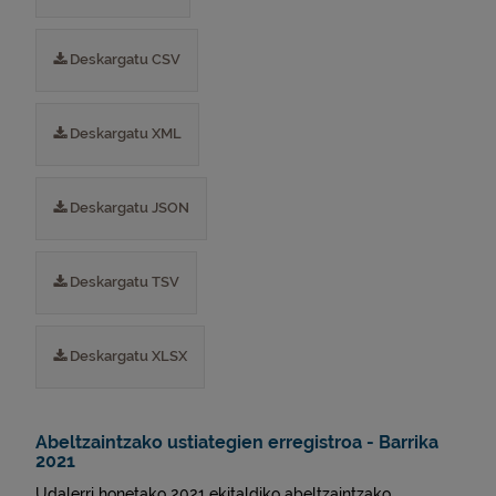
Deskargatu CSV
Deskargatu XML
Deskargatu JSON
Deskargatu TSV
Deskargatu XLSX
Abeltzaintzako ustiategien erregistroa - Barrika
2021
Udalerri honetako 2021 ekitaldiko abeltzaintzako