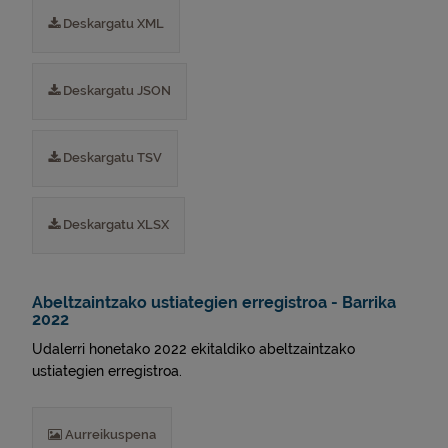
Deskargatu XML
Deskargatu JSON
Deskargatu TSV
Deskargatu XLSX
Abeltzaintzako ustiategien erregistroa - Barrika
2022
Udalerri honetako 2022 ekitaldiko abeltzaintzako
ustiategien erregistroa.
Aurreikuspena