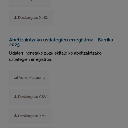
Deskargatu XLSX
Abeltzaintzako ustiategien erregistroa - Barrika
2025
Udalerri honetako 2025 ekitaldiko abeltzaintzako
ustiategien erregistroa.
Aurreikuspena
Deskargatu CSV
Deskargatu XML