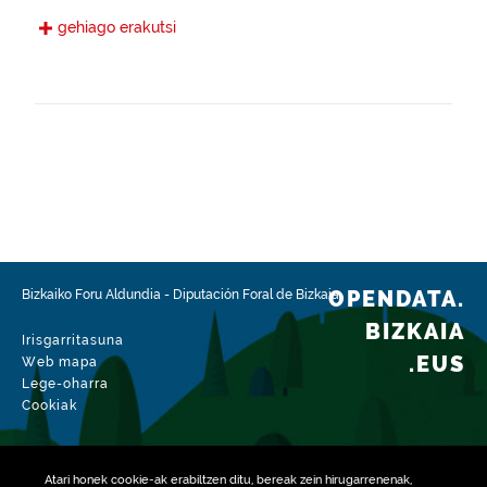
Gaztelania
gehiago erakutsi
Eskura jarri den data
2022-11-28
Espazio-eremua
https://www.geonames.org/6362363/barrika.html
Mota
Nekazaritza
Datu-multzoaren aldaketa-data
2026-02-15
OPENDATA.
Bizkaiko Foru Aldundia
-
Diputación Foral de Bizkaia
BIZKAIA
Irisgarritasuna
.EUS
Web mapa
Lege-oharra
Cookiak
Atari honek
cookie
-ak erabiltzen ditu, bereak zein hirugarrenenak,