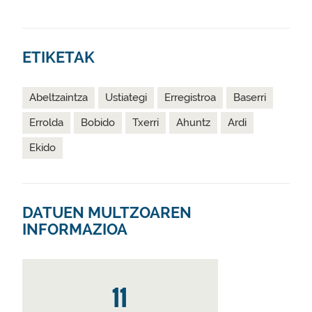
ETIKETAK
Abeltzaintza
Ustiategi
Erregistroa
Baserri
Errolda
Bobido
Txerri
Ahuntz
Ardi
Ekido
DATUEN MULTZOAREN
INFORMAZIOA
11