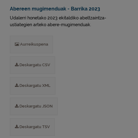
Abereen mugimenduak - Barrika 2023
Udalerri honetako 2023 ekitaldiko abeltzaintza-
ustiategien arteko abere-mugimenduak.
Aurreikuspena
Deskargatu CSV
Deskargatu XML
Deskargatu JSON
Deskargatu TSV