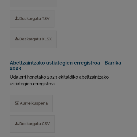
Deskargatu TSV
Deskargatu XLSX
Abeltzaintzako ustiategien erregistroa - Barrika
2023
Udalerri honetako 2023 ekitaldiko abeltzaintzako
ustiategien erregistroa.
Aurreikuspena
Deskargatu CSV