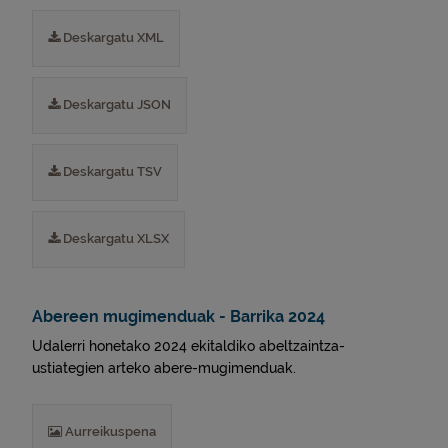
Deskargatu XML
Deskargatu JSON
Deskargatu TSV
Deskargatu XLSX
Abereen mugimenduak - Barrika 2024
Udalerri honetako 2024 ekitaldiko abeltzaintza-
ustiategien arteko abere-mugimenduak.
Aurreikuspena