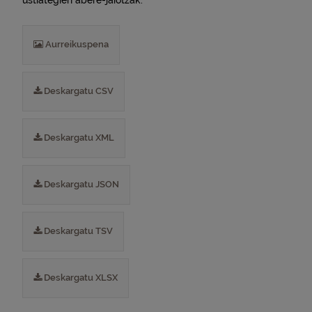
ustiategien abere-jaiotzak.
Aurreikuspena
Deskargatu CSV
Deskargatu XML
Deskargatu JSON
Deskargatu TSV
Deskargatu XLSX