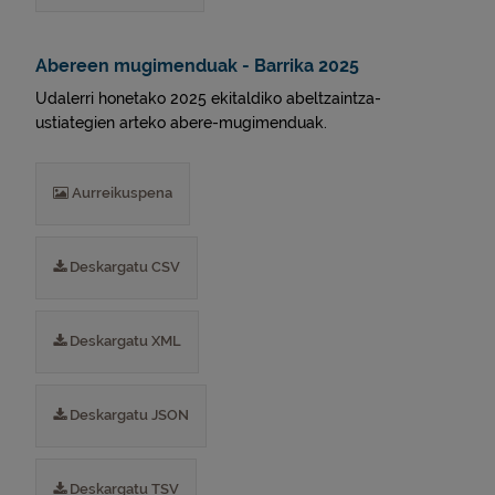
Abereen mugimenduak - Barrika 2025
Udalerri honetako 2025 ekitaldiko abeltzaintza-
ustiategien arteko abere-mugimenduak.
Aurreikuspena
Deskargatu CSV
Deskargatu XML
Deskargatu JSON
Deskargatu TSV