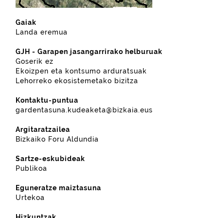
Gaiak
Landa eremua
GJH - Garapen jasangarrirako helburuak
Goserik ez
Ekoizpen eta kontsumo arduratsuak
Lehorreko ekosistemetako bizitza
Kontaktu-puntua
gardentasuna.kudeaketa@bizkaia.eus
Argitaratzailea
Bizkaiko Foru Aldundia
Sartze-eskubideak
Publikoa
Eguneratze maiztasuna
Urtekoa
Hizkuntzak