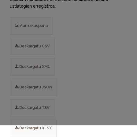
ustiategien erregistroa.
Aurreikuspena
Deskargatu CSV
Deskargatu XML
Deskargatu JSON
Deskargatu TSV
Deskargatu XLSX