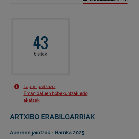
43
bisitak
Lagun gaitzazu.
Eman datuen hobekuntzak edo
akatsak
ARTXIBO ERABILGARRIAK
Abereen jaiotzak - Barrika 2025