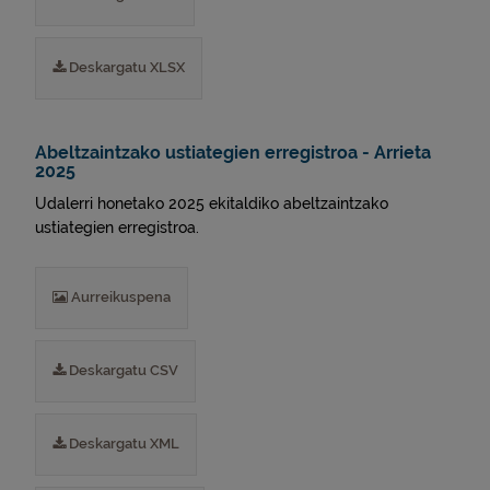
Deskargatu XLSX
Abeltzaintzako ustiategien erregistroa - Arrieta
2025
Udalerri honetako 2025 ekitaldiko abeltzaintzako
ustiategien erregistroa.
Aurreikuspena
Deskargatu CSV
Deskargatu XML