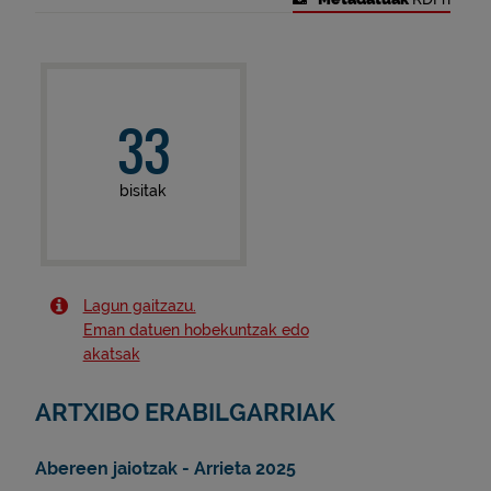
33
bisitak
Lagun gaitzazu.
Eman datuen hobekuntzak edo
akatsak
ARTXIBO ERABILGARRIAK
Abereen jaiotzak - Arrieta 2025