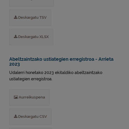
Deskargatu TSV
Deskargatu XLSX
Abeltzaintzako ustiategien erregistroa - Arrieta
2023
Udalerri honetako 2023 ekitaldiko abeltzaintzako
ustiategien erregistroa.
Aurreikuspena
Deskargatu CSV