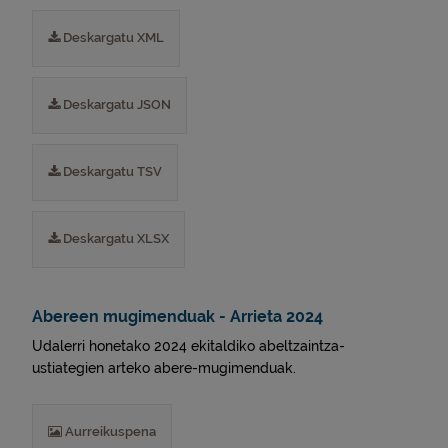
Deskargatu XML
Deskargatu JSON
Deskargatu TSV
Deskargatu XLSX
Abereen mugimenduak - Arrieta 2024
Udalerri honetako 2024 ekitaldiko abeltzaintza-
ustiategien arteko abere-mugimenduak.
Aurreikuspena