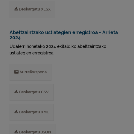
Deskargatu XLSX
Abeltzaintzako ustiategien erregistroa - Arrieta
2024
Udalerri honetako 2024 ekitaldiko abeltzaintzako
ustiategien erregistroa.
Aurreikuspena
Deskargatu CSV
Deskargatu XML
Deskargatu JSON