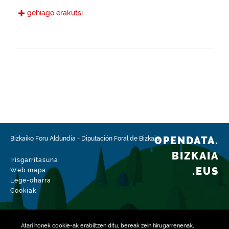
Gaztelania
gehiago erakutsi
Eskura jarri den data
2022-11-28
Espazio-eremua
https://www.geonames.org/6362360/arrieta.html
Mota
Nekazaritza
Datu-multzoaren aldaketa-data
2026-02-15
OPENDATA.
Bizkaiko Foru Aldundia
-
Diputación Foral de Bizkaia
BIZKAIA
Irisgarritasuna
.EUS
Web mapa
Lege-oharra
Cookiak
Atari honek
cookie
-ak erabiltzen ditu, bereak zein hirugarrenenak,