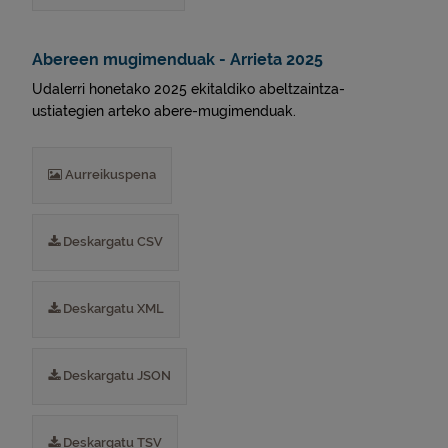
Abereen mugimenduak - Arrieta 2025
Udalerri honetako 2025 ekitaldiko abeltzaintza-
ustiategien arteko abere-mugimenduak.
Aurreikuspena
Deskargatu CSV
Deskargatu XML
Deskargatu JSON
Deskargatu TSV