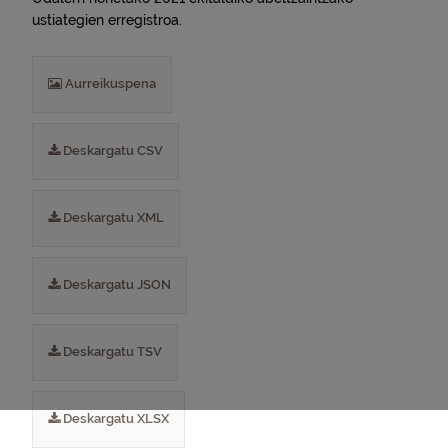
ustiategien erregistroa.
Aurreikuspena
Deskargatu CSV
Deskargatu XML
Deskargatu JSON
Deskargatu TSV
Deskargatu XLSX