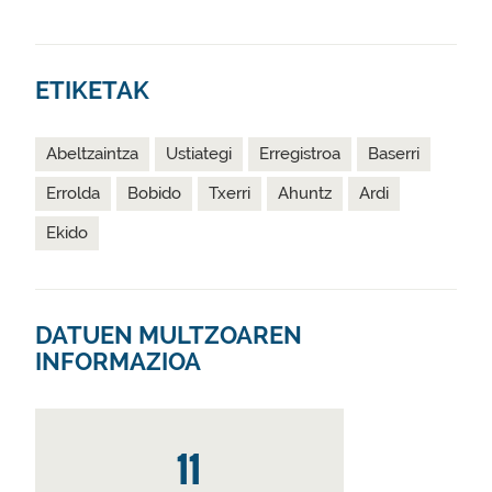
ETIKETAK
Abeltzaintza
Ustiategi
Erregistroa
Baserri
Errolda
Bobido
Txerri
Ahuntz
Ardi
Ekido
DATUEN MULTZOAREN
INFORMAZIOA
11