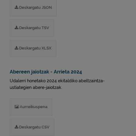
Deskargatu JSON
Deskargatu TSV
Deskargatu XLSX
Abereen jaiotzak - Arrieta 2024
Udalerri honetako 2024 ekitaldiko abeltzaintza-
ustiategien abere-jaiotzak.
Aurreikuspena
Deskargatu CSV