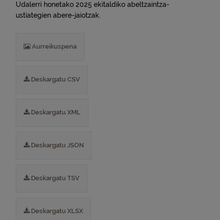
Udalerri honetako 2025 ekitaldiko abeltzaintza-
ustiategien abere-jaiotzak.
Aurreikuspena
Deskargatu CSV
Deskargatu XML
Deskargatu JSON
Deskargatu TSV
Deskargatu XLSX