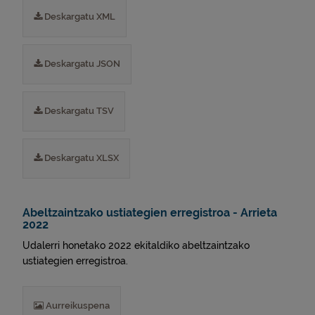
Deskargatu XML
Deskargatu JSON
Deskargatu TSV
Deskargatu XLSX
Abeltzaintzako ustiategien erregistroa - Arrieta
2022
Udalerri honetako 2022 ekitaldiko abeltzaintzako
ustiategien erregistroa.
Aurreikuspena