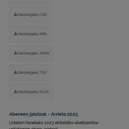
Deskargatu CSV
Deskargatu XML
Deskargatu JSON
Deskargatu TSV
Deskargatu XLSX
Abereen jaiotzak - Arrieta 2023
Udalerri honetako 2023 ekitaldiko abeltzaintza-