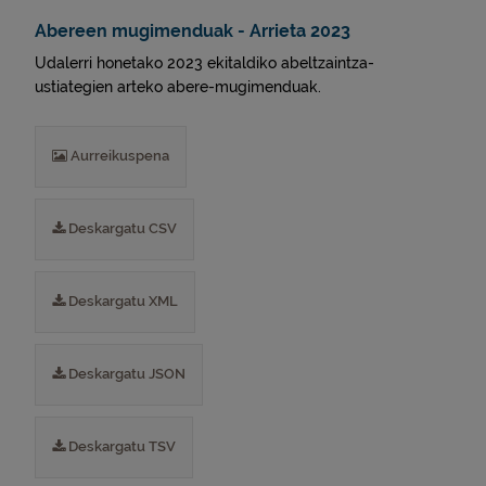
Abereen mugimenduak - Arrieta 2023
Udalerri honetako 2023 ekitaldiko abeltzaintza-
ustiategien arteko abere-mugimenduak.
Aurreikuspena
Deskargatu CSV
Deskargatu XML
Deskargatu JSON
Deskargatu TSV