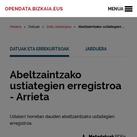
Edukinera joan
OPENDATA.BIZKAIA.EUS
MENUA
Hasiera
Datuak
Datu katalogoa
Abeltzaintzako ustiategien ...
DATUAK ETA ERREKURTSOAK
JARDUERA
Abeltzaintzako
ustiategien erregistroa
- Arrieta
Udalerri horretan dauden abeltzaintzako ustiategien
erregistroa.
Metadatuak
RDFn