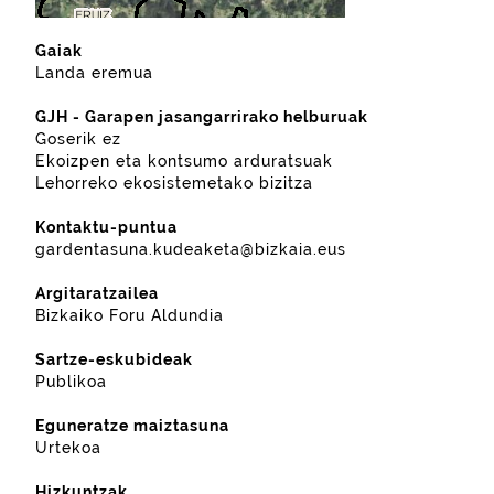
Gaiak
Landa eremua
GJH - Garapen jasangarrirako helburuak
Goserik ez
Ekoizpen eta kontsumo arduratsuak
Lehorreko ekosistemetako bizitza
Kontaktu-puntua
gardentasuna.kudeaketa@bizkaia.eus
Argitaratzailea
Bizkaiko Foru Aldundia
Sartze-eskubideak
Publikoa
Eguneratze maiztasuna
Urtekoa
Hizkuntzak