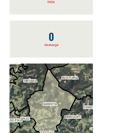
bista
0
deskarga