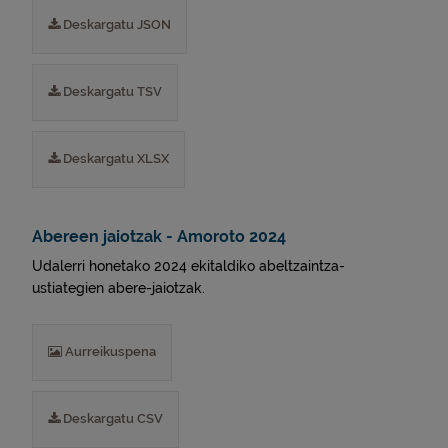
Deskargatu JSON
Deskargatu TSV
Deskargatu XLSX
Abereen jaiotzak - Amoroto 2024
Udalerri honetako 2024 ekitaldiko abeltzaintza-
ustiategien abere-jaiotzak.
Aurreikuspena
Deskargatu CSV