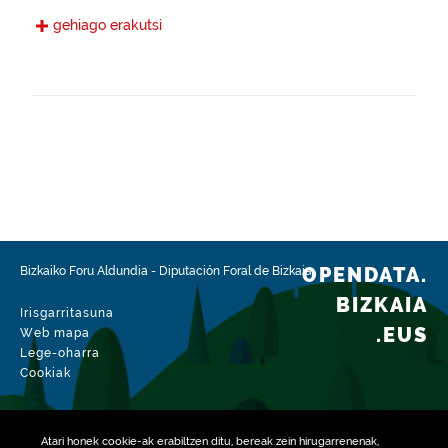
Gaztelania
gehiago erakutsi
Eskura jarri den data
2022-11-28
Espazio-eremua
https://www.geonames.org/6362355/amoroto.html
Mota
Nekazaritza
Datu-multzoaren aldaketa-data
2026-02-15
OPENDATA.
Bizkaiko Foru Aldundia
-
Diputación Foral de Bizkaia
BIZKAIA
Irisgarritasuna
.EUS
Web mapa
Lege-oharra
Cookiak
Atari honek
cookie
-ak erabiltzen ditu, bereak zein hirugarrenenak,