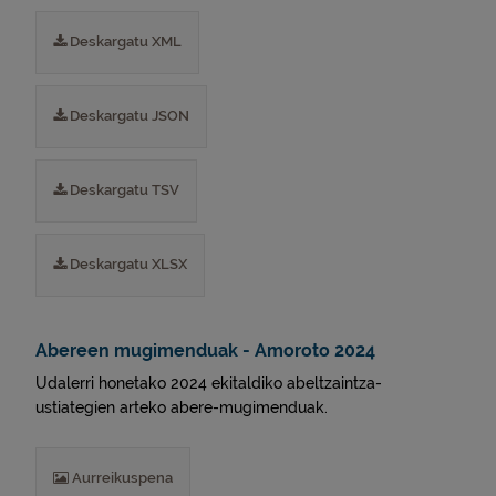
Deskargatu XML
Deskargatu JSON
Deskargatu TSV
Deskargatu XLSX
Abereen mugimenduak - Amoroto 2024
Udalerri honetako 2024 ekitaldiko abeltzaintza-
ustiategien arteko abere-mugimenduak.
Aurreikuspena