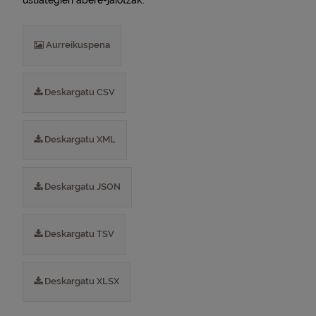
ustiategien abere-jaiotzak.
Aurreikuspena
Deskargatu CSV
Deskargatu XML
Deskargatu JSON
Deskargatu TSV
Deskargatu XLSX