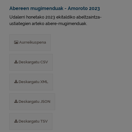
Abereen mugimenduak - Amoroto 2023
Udalerri honetako 2023 ekitaldiko abeltzaintza-
ustiategien arteko abere-mugimenduak.
Aurreikuspena
Deskargatu CSV
Deskargatu XML
Deskargatu JSON
Deskargatu TSV