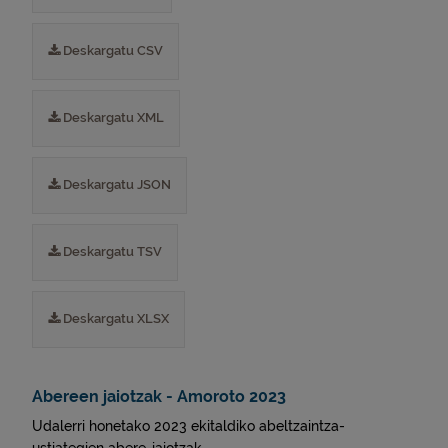
Deskargatu CSV
Deskargatu XML
Deskargatu JSON
Deskargatu TSV
Deskargatu XLSX
Abereen jaiotzak - Amoroto 2023
Udalerri honetako 2023 ekitaldiko abeltzaintza-