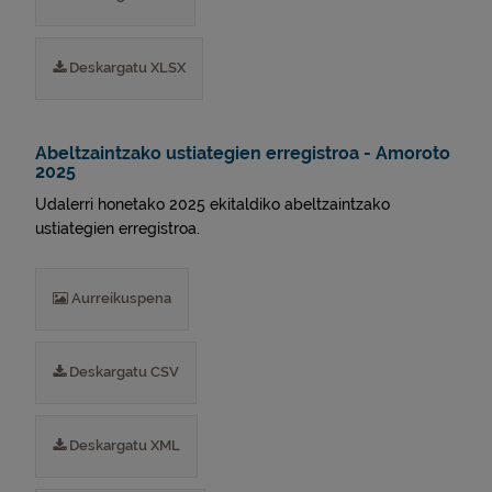
Deskargatu XLSX
Abeltzaintzako ustiategien erregistroa - Amoroto
2025
Udalerri honetako 2025 ekitaldiko abeltzaintzako
ustiategien erregistroa.
Aurreikuspena
Deskargatu CSV
Deskargatu XML