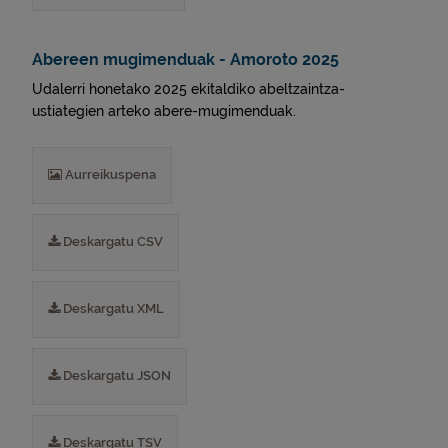
Abereen mugimenduak - Amoroto 2025
Udalerri honetako 2025 ekitaldiko abeltzaintza-
ustiategien arteko abere-mugimenduak.
Aurreikuspena
Deskargatu CSV
Deskargatu XML
Deskargatu JSON
Deskargatu TSV