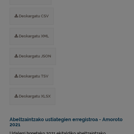
Deskargatu CSV
Deskargatu XML
Deskargatu JSON
Deskargatu TSV
Deskargatu XLSX
Abeltzaintzako ustiategien erregistroa - Amoroto
2021
Udalerri honetako 2021 ekitaldiko abeltzaintzako