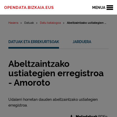
Edukinera joan
OPENDATA.BIZKAIA.EUS
MENUA
Hasiera
Datuak
Datu katalogoa
Abeltzaintzako ustiategien ...
DATUAK ETA ERREKURTSOAK
JARDUERA
Abeltzaintzako
ustiategien erregistroa
- Amoroto
Udalerri horretan dauden abeltzaintzako ustiategien
erregistroa.
Metadatuak
RDFn