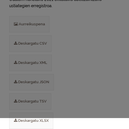
ustiategien erregistroa.
Aurreikuspena
Deskargatu CSV
Deskargatu XML
Deskargatu JSON
Deskargatu TSV
Deskargatu XLSX