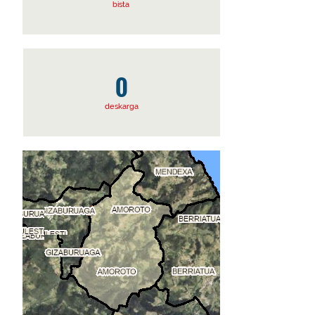
bista
0
deskarga