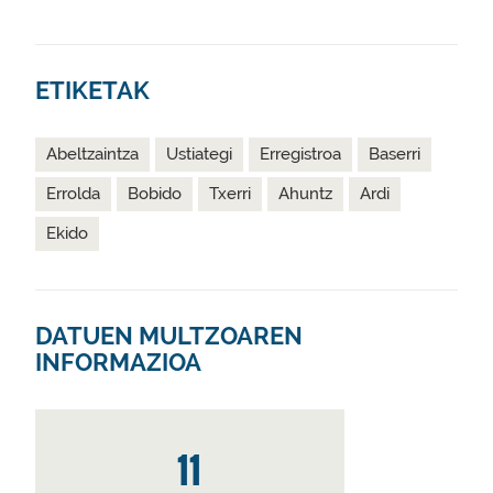
ETIKETAK
Abeltzaintza
Ustiategi
Erregistroa
Baserri
Errolda
Bobido
Txerri
Ahuntz
Ardi
Ekido
DATUEN MULTZOAREN
INFORMAZIOA
11