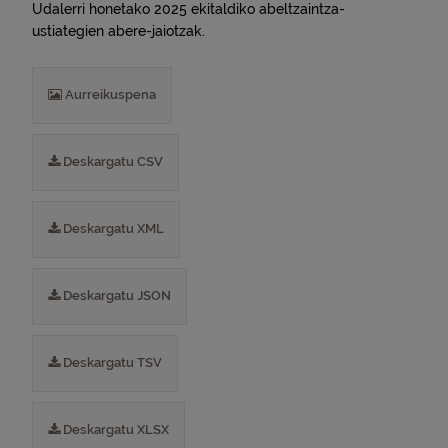
Udalerri honetako 2025 ekitaldiko abeltzaintza-
ustiategien abere-jaiotzak.
Aurreikuspena
Deskargatu CSV
Deskargatu XML
Deskargatu JSON
Deskargatu TSV
Deskargatu XLSX