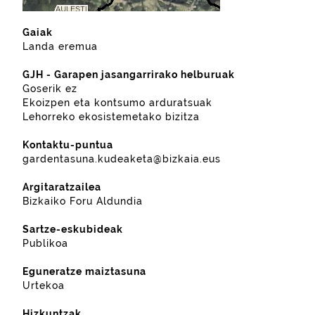
Gaiak
Landa eremua
GJH - Garapen jasangarrirako helburuak
Goserik ez
Ekoizpen eta kontsumo arduratsuak
Lehorreko ekosistemetako bizitza
Kontaktu-puntua
gardentasuna.kudeaketa@bizkaia.eus
Argitaratzailea
Bizkaiko Foru Aldundia
Sartze-eskubideak
Publikoa
Eguneratze maiztasuna
Urtekoa
Hizkuntzak