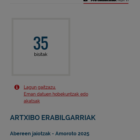
35
bisitak
Lagun gaitzazu.
Eman datuen hobekuntzak edo
akatsak
ARTXIBO ERABILGARRIAK
Abereen jaiotzak - Amoroto 2025