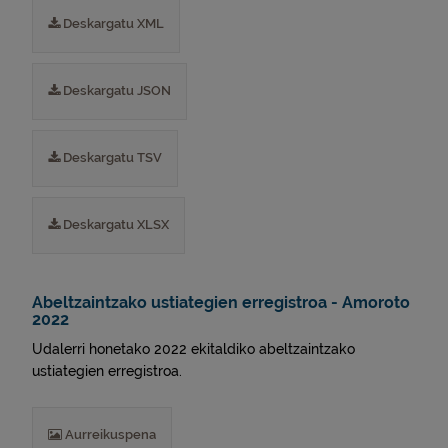
Deskargatu XML
Deskargatu JSON
Deskargatu TSV
Deskargatu XLSX
Abeltzaintzako ustiategien erregistroa - Amoroto
2022
Udalerri honetako 2022 ekitaldiko abeltzaintzako
ustiategien erregistroa.
Aurreikuspena