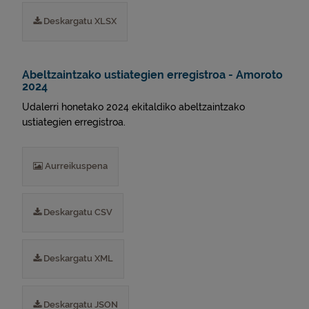
Deskargatu XLSX
Abeltzaintzako ustiategien erregistroa - Amoroto
2024
Udalerri honetako 2024 ekitaldiko abeltzaintzako
ustiategien erregistroa.
Aurreikuspena
Deskargatu CSV
Deskargatu XML
Deskargatu JSON