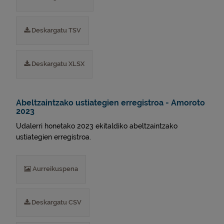
Deskargatu TSV
Deskargatu XLSX
Abeltzaintzako ustiategien erregistroa - Amoroto
2023
Udalerri honetako 2023 ekitaldiko abeltzaintzako
ustiategien erregistroa.
Aurreikuspena
Deskargatu CSV