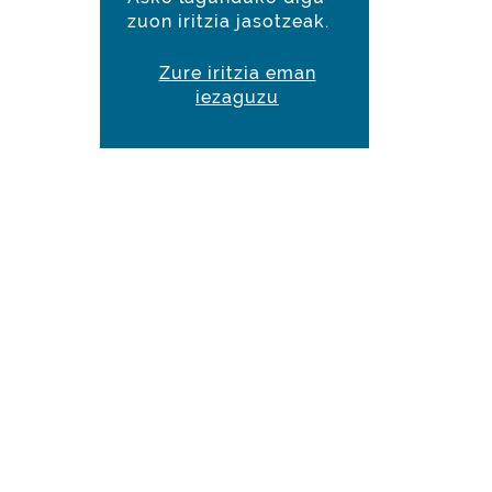
zuon iritzia jasotzeak.
Zure iritzia eman
iezaguzu