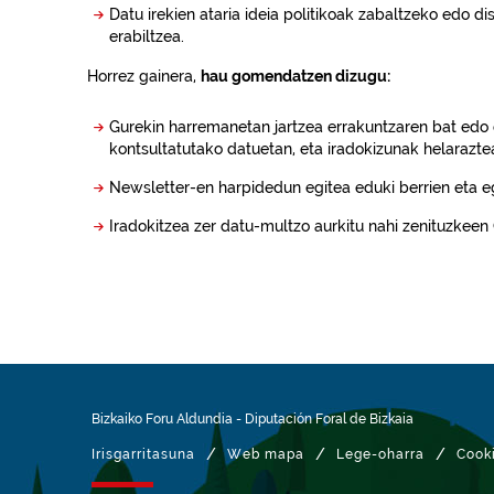
Datu irekien ataria ideia politikoak zabaltzeko edo d
erabiltzea.
Horrez gainera,
hau gomendatzen dizugu:
Gurekin harremanetan jartzea errakuntzaren bat edo 
kontsultatutako datuetan, eta iradokizunak helarazte
Newsletter-en harpidedun egitea eduki berrien eta eg
Iradokitzea zer datu-multzo aurkitu nahi zenituzkee
Bizkaiko Foru Aldundia
-
Diputación Foral de Bizkaia
/
/
/
Irisgarritasuna
Web mapa
Lege-oharra
Cook