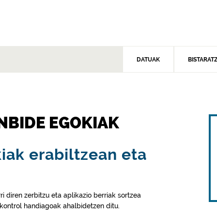
DATUAK
BISTARAT
NBIDE EGOKIAK
iak erabiltzean eta
 diren zerbitzu eta aplikazio berriak sortzea
kontrol handiagoak ahalbidetzen ditu.