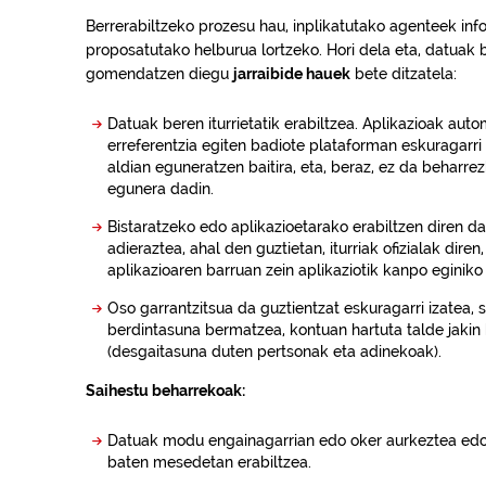
Berrerabiltzeko prozesu hau, inplikatutako agenteek in
proposatutako helburua lortzeko. Hori dela eta, datuak be
gomendatzen diegu
jarraibide hauek
bete ditzatela:
Datuak beren iturrietatik erabiltzea. Aplikazioak aut
erreferentzia egiten badiote plataforman eskuragarri
aldian eguneratzen baitira, eta, beraz, ez da beharre
egunera dadin.
Bistaratzeko edo aplikazioetarako erabiltzen diren da
adieraztea, ahal den guztietan, iturriak ofizialak diren
aplikazioaren barruan zein aplikaziotik kanpo eginiko
Oso garrantzitsua da guztientzat eskuragarri izatea, 
berdintasuna bermatzea, kontuan hartuta talde jakin 
(desgaitasuna duten pertsonak eta adinekoak).
Saihestu beharrekoak:
Datuak modu engainagarrian edo oker aurkeztea edo 
baten mesedetan erabiltzea.