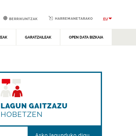
HARREMANETARAKO
EU
BERRIKUNTZAK
ZEAK
GARATZAILEAK
OPEN DATA BIZKAIA
LAGUN GAITZAZU
HOBETZEN
Asko lagunduko digu