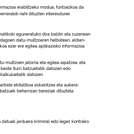
formazioa erabiltzeko modua, funtsezkoa da
rrerabili nahi dituzten interesdunei
omatikoki eguneratuko dira baldin eta zuzenean
 dagoen datu-multzoaren helbideari, aldian-
zkoa ezer ere egitea aplikazioko informazioa
tu-multzoen jatorria eta egilea aipatzea, eta
, beste iturri batzuetatik datozen edo
 kalkuluetatik datozen.
sarbide ekitatiboa eskaintzea eta aukera-
batzuek beharrizan bereziak dituztela
datuak jarduera kriminal edo legez kontrako