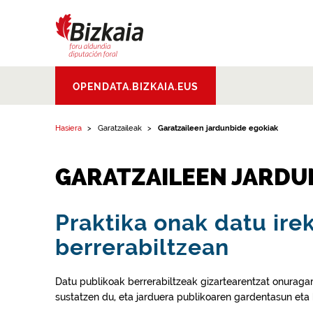
Edukinera joan
Bizkaiko Foru
OPENDATA.BIZKAIA.EUS
Aldundia
.
Diputacion
Foral de Bizkaia
Hasiera
Garatzaileak
Garatzaileen jardunbide egokiak
GARATZAILEEN JARDU
Praktika onak datu irek
berrerabiltzean
Datu publikoak berrerabiltzeak gizartearentzat onuragarri
sustatzen du, eta jarduera publikoaren gardentasun eta 