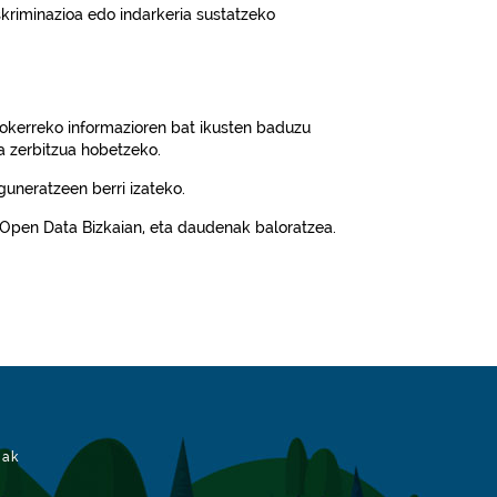
iskriminazioa edo indarkeria sustatzeko
okerreko informazioren bat ikusten baduzu
a zerbitzua hobetzeko.
uneratzeen berri izateko.
n Open Data Bizkaian, eta daudenak baloratzea.
iak