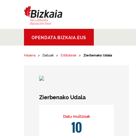
Edukinera joan
Bizkaiko Foru
OPENDATA.BIZKAIA.EUS
Aldundia
.
Diputacion
Foral de Bizkaia
Hasiera
Datuak
Entitateak
Zierbenako Udala
Zierbenako Udala
Datu multzoak
10