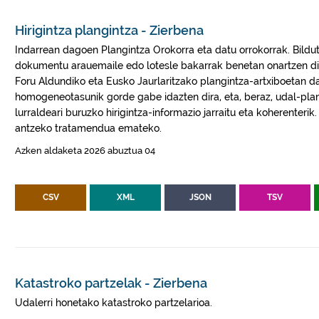
Hirigintza plangintza - Zierbena
Indarrean dagoen Plangintza Orokorra eta datu orrokorrak. Bilduta
dokumentu arauemaile edo lotesle bakarrak benetan onartzen di
Foru Aldundiko eta Eusko Jaurlaritzako plangintza-artxiboetan 
homogeneotasunik gorde gabe idazten dira, eta, beraz, udal-plang
lurraldeari buruzko hirigintza-informazio jarraitu eta koherenterik
antzeko tratamendua emateko.
Azken aldaketa 2026 abuztua 04
CSV
XML
JSON
TSV
Katastroko partzelak - Zierbena
Udalerri honetako katastroko partzelarioa.