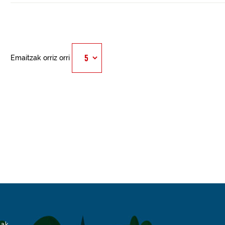
Emaitzak orriz orri
iak