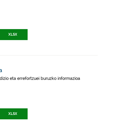
XLSX
a
izio eta errefortzuei buruzko informazioa
XLSX