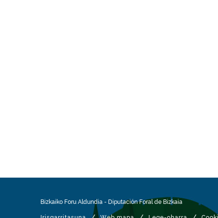
Bizkaiko Foru Aldundia
-
Diputación Foral de Bizkaia
/
/
/
Irisgarritasuna
Web mapa
Lege-oharra
Cook