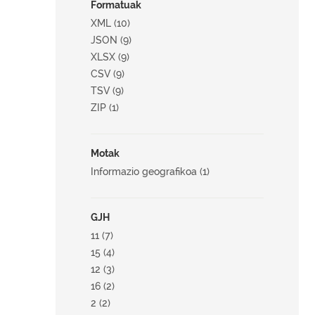
Formatuak
XML (10)
JSON (9)
XLSX (9)
CSV (9)
TSV (9)
ZIP (1)
Motak
Informazio geografikoa (1)
GJH
11 (7)
15 (4)
12 (3)
16 (2)
2 (2)