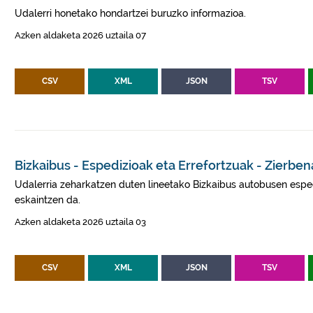
Udalerri honetako hondartzei buruzko informazioa.
Azken aldaketa 2026 uztaila 07
CSV
XML
JSON
TSV
Bizkaibus - Espedizioak eta Errefortzuak - Zierben
Udalerria zeharkatzen duten lineetako Bizkaibus autobusen esped
eskaintzen da.
Azken aldaketa 2026 uztaila 03
CSV
XML
JSON
TSV