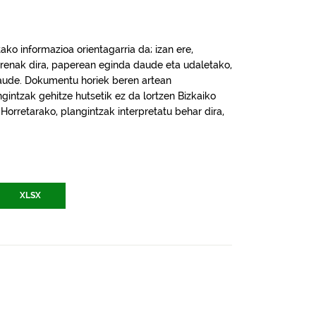
ko informazioa orientagarria da; izan ere,
renak dira, paperean eginda daude eta udaletako,
daude. Dokumentu horiek beren artean
intzak gehitze hutsetik ez da lortzen Bizkaiko
. Horretarako, plangintzak interpretatu behar dira,
XLSX