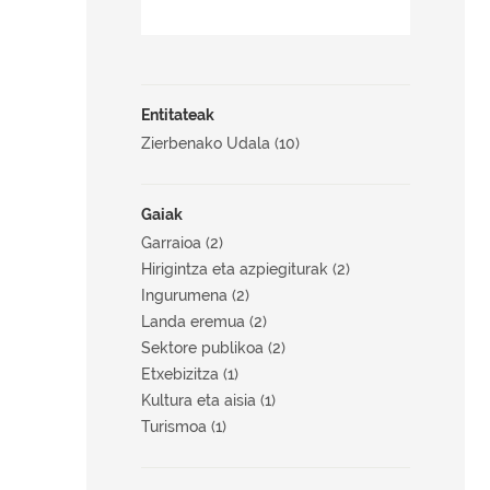
Entitateak
Zierbenako Udala (10)
Gaiak
Garraioa (2)
Hirigintza eta azpiegiturak (2)
Ingurumena (2)
Landa eremua (2)
Sektore publikoa (2)
Etxebizitza (1)
Kultura eta aisia (1)
Turismoa (1)