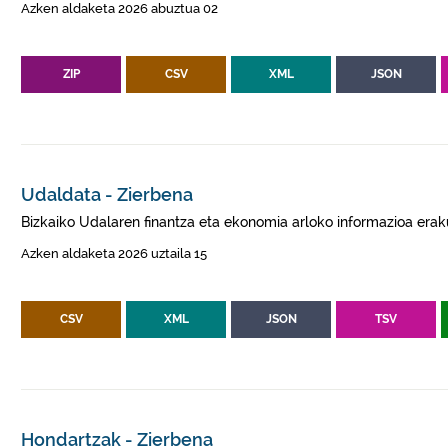
Azken aldaketa 2026 abuztua 02
ZIP
CSV
XML
JSON
Udaldata - Zierbena
Bizkaiko Udalaren finantza eta ekonomia arloko informazioa erak
Azken aldaketa 2026 uztaila 15
CSV
XML
JSON
TSV
Hondartzak - Zierbena