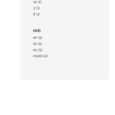
14 (1)
3 (1)
8 (1)
HVD
en (5)
es (5)
eu (5)
mobil (2)