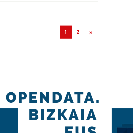
Hurrengoa
»
1
2
OPENDATA.
BIZKAIA
.EUS