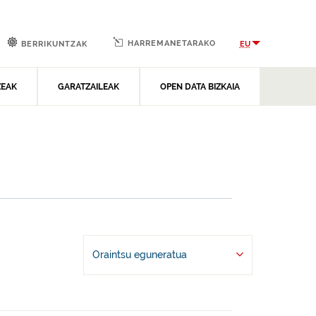
HARREMANETARAKO
EU
BERRIKUNTZAK
ZEAK
GARATZAILEAK
OPEN DATA BIZKAIA
Oraintsu eguneratua