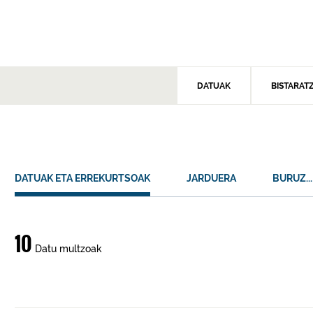
DATUAK
BISTARAT
DATUAK ETA ERREKURTSOAK
JARDUERA
BURUZ...
Datuak
10
Datu multzoak
eta
errekurtsoak