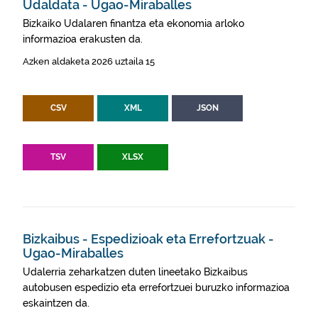
Udaldata - Ugao-Miraballes
Bizkaiko Udalaren finantza eta ekonomia arloko
informazioa erakusten da.
Azken aldaketa 2026 uztaila 15
CSV
XML
JSON
TSV
XLSX
Bizkaibus - Espedizioak eta Errefortzuak -
Ugao-Miraballes
Udalerria zeharkatzen duten lineetako Bizkaibus
autobusen espedizio eta errefortzuei buruzko informazioa
eskaintzen da.