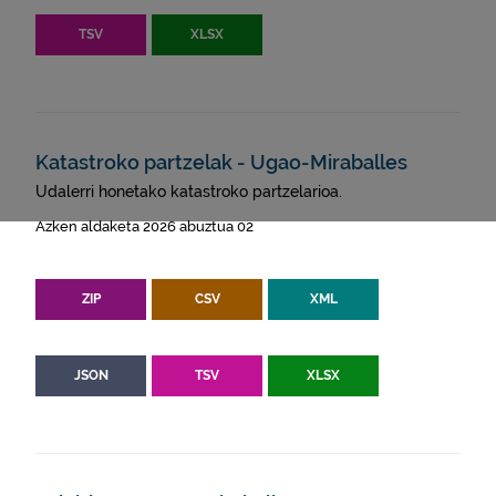
TSV
XLSX
Katastroko partzelak - Ugao-Miraballes
Udalerri honetako katastroko partzelarioa.
Azken aldaketa 2026 abuztua 02
ZIP
CSV
XML
JSON
TSV
XLSX