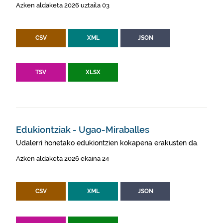
Azken aldaketa 2026 uztaila 03
CSV
XML
JSON
TSV
XLSX
Edukiontziak - Ugao-Miraballes
Udalerri honetako edukiontzien kokapena erakusten da.
Azken aldaketa 2026 ekaina 24
CSV
XML
JSON