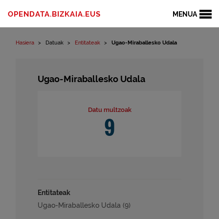
Edukinera joan
OPENDATA.BIZKAIA.EUS
MENUA
Hasiera
Datuak
Entitateak
Ugao-Miraballesko Udala
Ugao-Miraballesko Udala
Datu multzoak
9
Entitateak
Ugao-Miraballesko Udala (9)