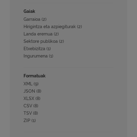
Gaiak
Garraioa (2)
Hirigintza eta azpiegiturak (2)
Landa eremua (2)
Sektore publikoa (2)
Etxebizitza (1)
Ingurumena (1)
Formatuak
XML (9)
JSON (8)
XLSX (8)
CSV (8)
TSV (8)
ZIP (1)