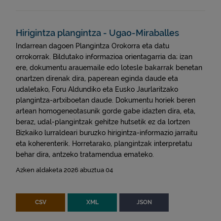
Hirigintza plangintza - Ugao-Miraballes
Indarrean dagoen Plangintza Orokorra eta datu
orrokorrak. Bildutako informazioa orientagarria da; izan
ere, dokumentu arauemaile edo lotesle bakarrak benetan
onartzen direnak dira, paperean eginda daude eta
udaletako, Foru Aldundiko eta Eusko Jaurlaritzako
plangintza-artxiboetan daude. Dokumentu horiek beren
artean homogeneotasunik gorde gabe idazten dira, eta,
beraz, udal-plangintzak gehitze hutsetik ez da lortzen
Bizkaiko lurraldeari buruzko hirigintza-informazio jarraitu
eta koherenterik. Horretarako, plangintzak interpretatu
behar dira, antzeko tratamendua emateko.
Azken aldaketa 2026 abuztua 04
CSV
XML
JSON