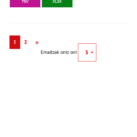
TSV
XLSX
Hurrengoa
»
1
2
Emaitzak orriz orri