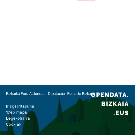
OPENDATA.
Bizkaiko Foru Aldundia
-
Diputación Foral de Bizkaia
BIZKAIA
Irisgarritasuna
.EUS
Web mapa
Lege-oharra
Cookiak