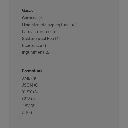
Gaiak
Garraioa (2)
Hirigintza eta azpiegiturak (2)
Landa eremua (2)
Sektore publikoa (2)
Etxebizitza (1)
Ingurumena (1)
Formatuak
XML (9)
JSON (8)
XLSX (8)
CSV (8)
TSV (8)
ZIP (1)