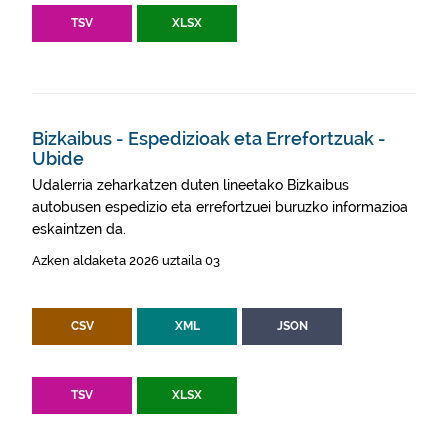
TSV
XLSX
Bizkaibus - Espedizioak eta Errefortzuak -
Ubide
Udalerria zeharkatzen duten lineetako Bizkaibus
autobusen espedizio eta errefortzuei buruzko informazioa
eskaintzen da.
Azken aldaketa 2026 uztaila 03
CSV
XML
JSON
TSV
XLSX