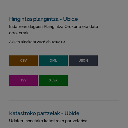
Hirigintza plangintza - Ubide
Indarrean dagoen Plangintza Orokorra eta datu
orrokorrak.
Azken aldaketa 2026 abuztua 04
CSV
XML
JSON
TSV
XLSX
Katastroko partzelak - Ubide
Udalerri honetako katastroko partzelarioa.