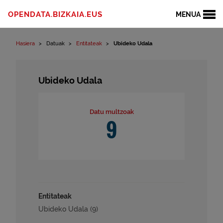
Edukinera joan
OPENDATA.BIZKAIA.EUS
MENUA
Hasiera
Datuak
Entitateak
Ubideko Udala
Ubideko Udala
Datu multzoak
9
Entitateak
Ubideko Udala (9)