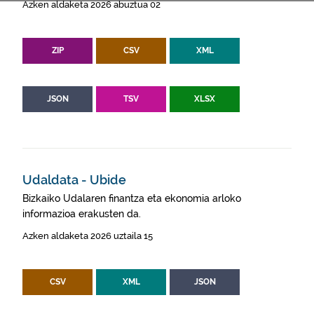
Azken aldaketa 2026 abuztua 02
ZIP
CSV
XML
JSON
TSV
XLSX
Udaldata - Ubide
Bizkaiko Udalaren finantza eta ekonomia arloko
informazioa erakusten da.
Azken aldaketa 2026 uztaila 15
CSV
XML
JSON