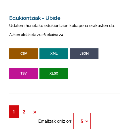
Edukiontziak - Ubide
Udalerri honetako edukiontzien kokapena erakusten da.
Azken aldaketa 2026 ekaina 24
CSV
XML
JSON
TSV
XLSX
Hurrengoa
»
1
2
Emaitzak orriz orri