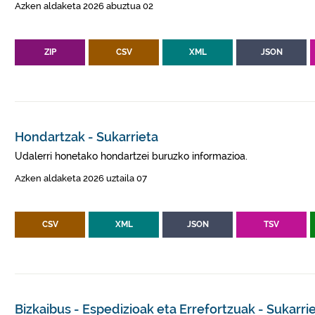
Azken aldaketa 2026 abuztua 02
ZIP
CSV
XML
JSON
Hondartzak - Sukarrieta
Udalerri honetako hondartzei buruzko informazioa.
Azken aldaketa 2026 uztaila 07
CSV
XML
JSON
TSV
Bizkaibus - Espedizioak eta Errefortzuak - Sukarri