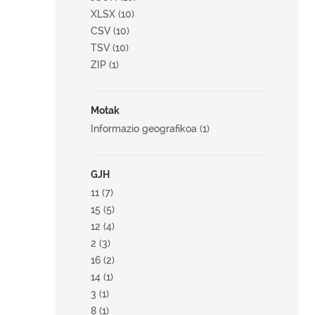
XLSX (10)
CSV (10)
TSV (10)
ZIP (1)
Motak
Informazio geografikoa (1)
GJH
11 (7)
15 (5)
12 (4)
2 (3)
16 (2)
14 (1)
3 (1)
8 (1)