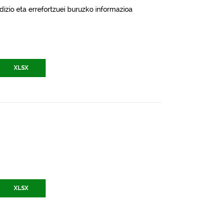
izio eta errefortzuei buruzko informazioa
XLSX
XLSX