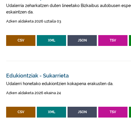
Udalerria zeharkatzen duten lineetako Bizkaibus autobusen esped
eskaintzen da.
Azken aldaketa 2026 uztaila 03
CSV
XML
JSON
TSV
Edukiontziak - Sukarrieta
Udalerri honetako edukiontzien kokapena erakusten da.
Azken aldaketa 2026 ekaina 24
CSV
XML
JSON
TSV