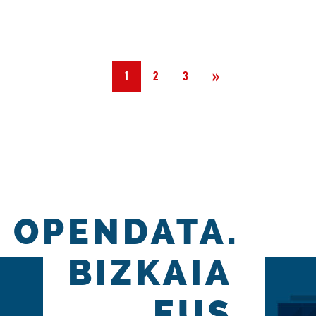
Hurrengoa
»
1
2
3
OPENDATA.
BIZKAIA
.EUS