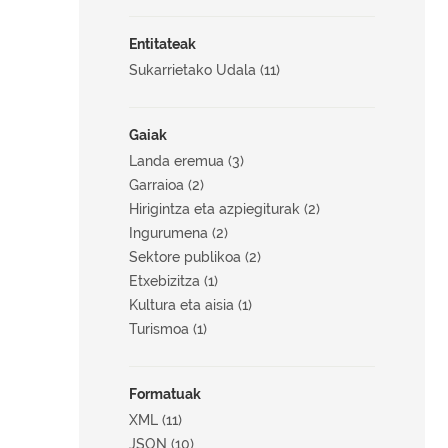
Entitateak
Sukarrietako Udala (11)
Gaiak
Landa eremua (3)
Garraioa (2)
Hirigintza eta azpiegiturak (2)
Ingurumena (2)
Sektore publikoa (2)
Etxebizitza (1)
Kultura eta aisia (1)
Turismoa (1)
Formatuak
XML (11)
JSON (10)