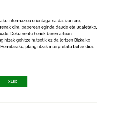
ko informazioa orientagarria da; izan ere,
renak dira, paperean eginda daude eta udaletako,
daude. Dokumentu horiek beren artean
intzak gehitze hutsetik ez da lortzen Bizkaiko
. Horretarako, plangintzak interpretatu behar dira,
XLSX