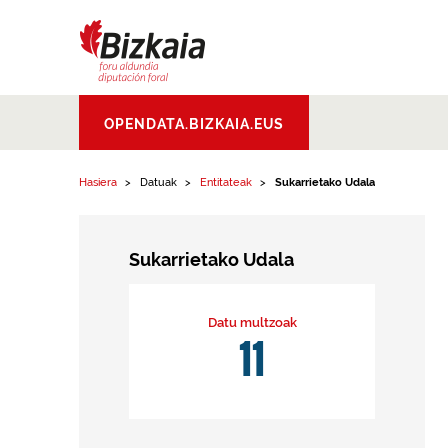
Edukinera joan
Bizkaiko Foru
OPENDATA.BIZKAIA.EUS
Aldundia
.
Diputacion
Foral de Bizkaia
Hasiera
Datuak
Entitateak
Sukarrietako Udala
Sukarrietako Udala
Datu multzoak
11