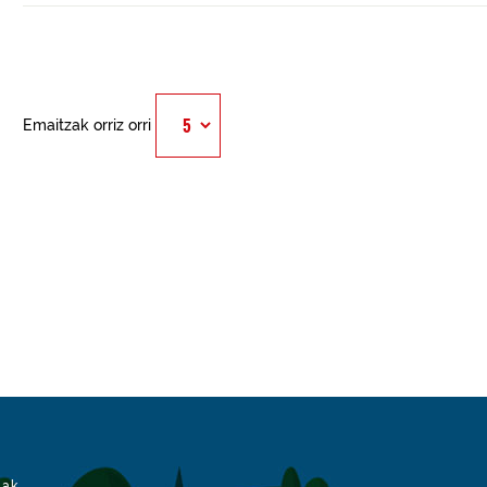
Emaitzak orriz orri
iak