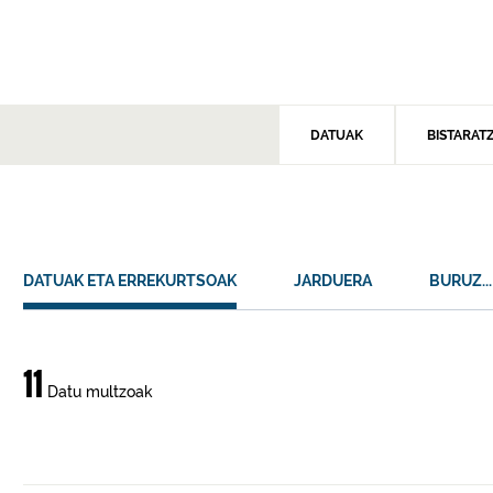
DATUAK
BISTARAT
DATUAK ETA ERREKURTSOAK
JARDUERA
BURUZ...
Datuak
11
Datu multzoak
eta
errekurtsoak