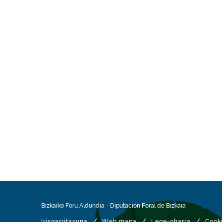
Bizkaiko Foru Aldundia
-
Diputación Foral de Bizkaia
/
/
/
Irisgarritasuna
Web mapa
Lege-oharra
Cook