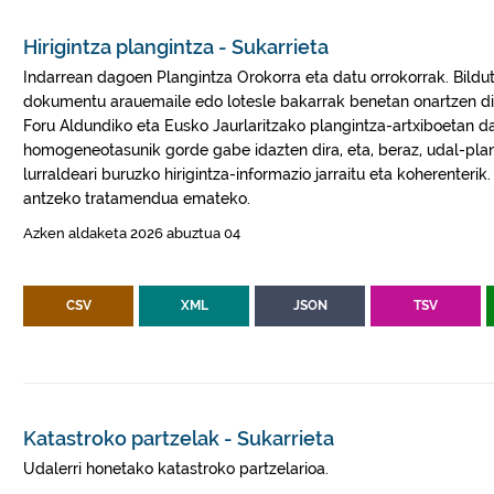
Hirigintza plangintza - Sukarrieta
Indarrean dagoen Plangintza Orokorra eta datu orrokorrak. Bilduta
dokumentu arauemaile edo lotesle bakarrak benetan onartzen di
Foru Aldundiko eta Eusko Jaurlaritzako plangintza-artxiboetan 
homogeneotasunik gorde gabe idazten dira, eta, beraz, udal-plang
lurraldeari buruzko hirigintza-informazio jarraitu eta koherenterik
antzeko tratamendua emateko.
Azken aldaketa 2026 abuztua 04
CSV
XML
JSON
TSV
Katastroko partzelak - Sukarrieta
Udalerri honetako katastroko partzelarioa.