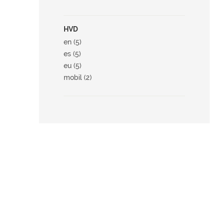
HVD
en (5)
es (5)
eu (5)
mobil (2)