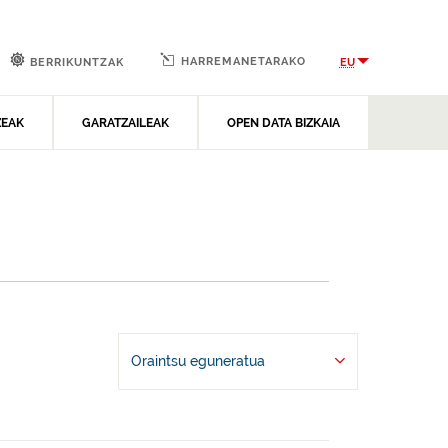
HARREMANETARAKO
EU
BERRIKUNTZAK
ZEAK
GARATZAILEAK
OPEN DATA BIZKAIA
Oraintsu eguneratua