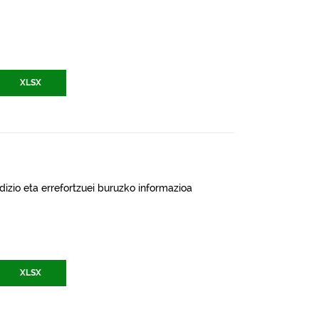
XLSX
izio eta errefortzuei buruzko informazioa
XLSX