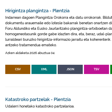
Hirigintza plangintza - Plentzia
Indarrean dagoen Plangintza Orokorra eta datu orrokorrak. Bilduta
dokumentu arauemaile edo lotesle bakarrak benetan onartzen di
Foru Aldundiko eta Eusko Jaurlaritzako plangintza-artxiboetan 
homogeneotasunik gorde gabe idazten dira, eta, beraz, udal-plang
lurraldeari buruzko hirigintza-informazio jarraitu eta koherenterik
antzeko tratamendua emateko.
Azken aldaketa 2026 abuztua 04
CSV
XML
JSON
TSV
Katastroko partzelak - Plentzia
Udalerri honetako katastroko partzelarioa.