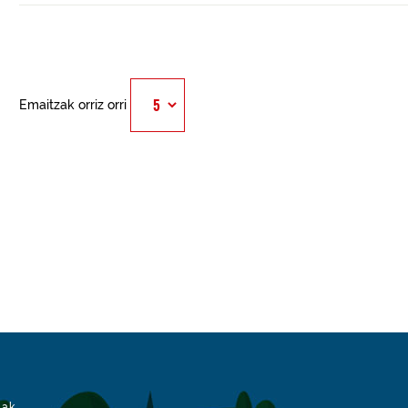
Emaitzak orriz orri
iak