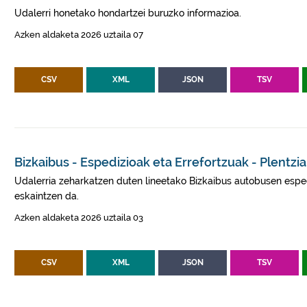
Udalerri honetako hondartzei buruzko informazioa.
Azken aldaketa 2026 uztaila 07
CSV
XML
JSON
TSV
Bizkaibus - Espedizioak eta Errefortzuak - Plentzia
Udalerria zeharkatzen duten lineetako Bizkaibus autobusen esped
eskaintzen da.
Azken aldaketa 2026 uztaila 03
CSV
XML
JSON
TSV