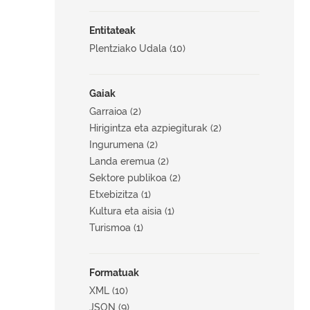
Entitateak
Plentziako Udala (10)
Gaiak
Garraioa (2)
Hirigintza eta azpiegiturak (2)
Ingurumena (2)
Landa eremua (2)
Sektore publikoa (2)
Etxebizitza (1)
Kultura eta aisia (1)
Turismoa (1)
Formatuak
XML (10)
JSON (9)