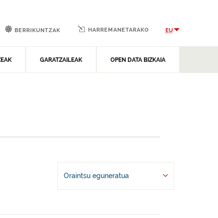
HARREMANETARAKO
EU
BERRIKUNTZAK
ZEAK
GARATZAILEAK
OPEN DATA BIZKAIA
Oraintsu eguneratua