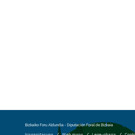
Bizkaiko Foru Aldundia
-
Diputación Foral de Bizkaia
/
/
/
Irisgarritasuna
Web mapa
Lege-oharra
Cook