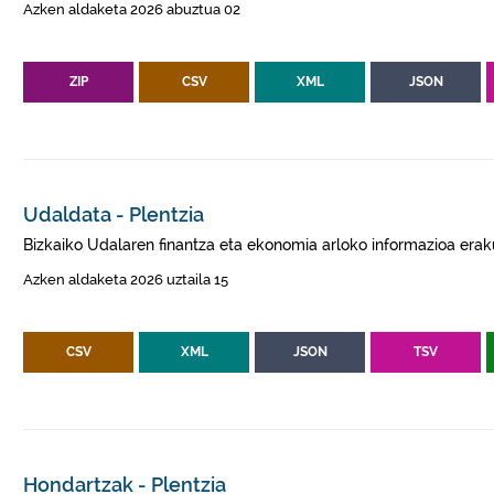
Azken aldaketa 2026 abuztua 02
ZIP
CSV
XML
JSON
Udaldata - Plentzia
Bizkaiko Udalaren finantza eta ekonomia arloko informazioa erak
Azken aldaketa 2026 uztaila 15
CSV
XML
JSON
TSV
Hondartzak - Plentzia