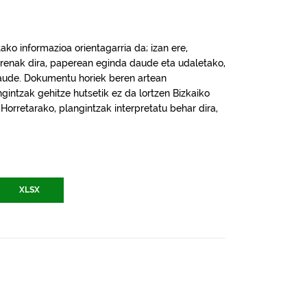
ko informazioa orientagarria da; izan ere,
renak dira, paperean eginda daude eta udaletako,
daude. Dokumentu horiek beren artean
intzak gehitze hutsetik ez da lortzen Bizkaiko
. Horretarako, plangintzak interpretatu behar dira,
XLSX