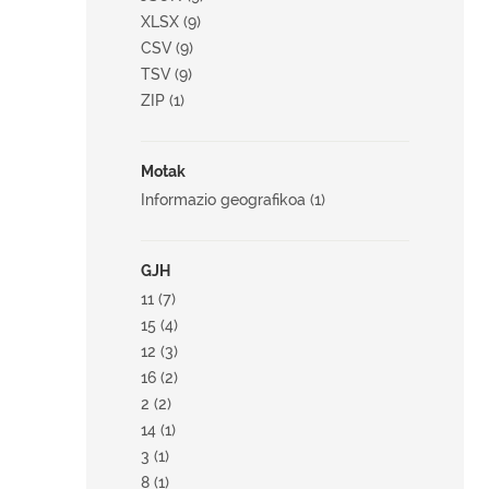
XLSX (9)
CSV (9)
TSV (9)
ZIP (1)
Motak
Informazio geografikoa (1)
GJH
11 (7)
15 (4)
12 (3)
16 (2)
2 (2)
14 (1)
3 (1)
8 (1)