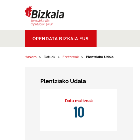
Edukinera joan
Bizkaiko Foru
OPENDATA.BIZKAIA.EUS
Aldundia
.
Diputacion
Foral de Bizkaia
Hasiera
Datuak
Entitateak
Plentziako Udala
Plentziako Udala
Datu multzoak
10