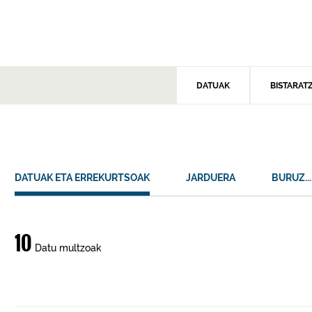
DATUAK
BISTARAT
DATUAK ETA ERREKURTSOAK
JARDUERA
BURUZ...
Datuak
10
Datu multzoak
eta
errekurtsoak