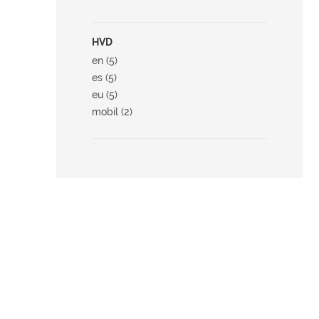
HVD
en (5)
es (5)
eu (5)
mobil (2)