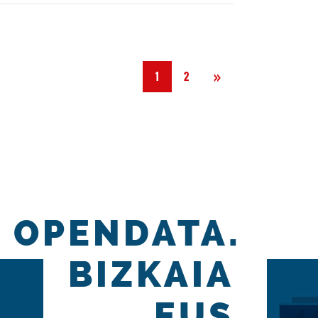
Hurrengoa
»
1
2
OPENDATA.
BIZKAIA
.EUS