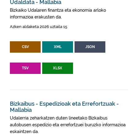
Udaldata - Mallabia
Bizkaiko Udalaren finantza eta ekonomia arloko
informazioa erakusten da.
Azken aldaketa 2026 uztaila 15
CSV
XML
JSON
TSV
XLSX
Bizkaibus - Espedizioak eta Errefortzuak -
Mallabia
Udalerria zeharkatzen duten lineetako Bizkaibus
autobusen espedizio eta errefortzuei buruzko informazioa
eskaintzen da.