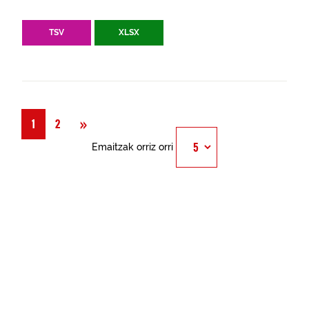
TSV
XLSX
Hurrengoa
»
1
2
Emaitzak orriz orri