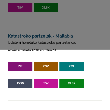
TSV
XLSX
Katastroko partzelak - Mallabia
Udalerri honetako katastroko partzelarioa.
Azken aldaketa 2026 abuztua 02
ZIP
CSV
XML
JSON
TSV
XLSX