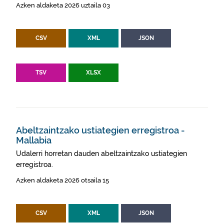
Azken aldaketa 2026 uztaila 03
CSV
XML
JSON
TSV
XLSX
Abeltzaintzako ustiategien erregistroa -
Mallabia
Udalerri horretan dauden abeltzaintzako ustiategien
erregistroa.
Azken aldaketa 2026 otsaila 15
CSV
XML
JSON