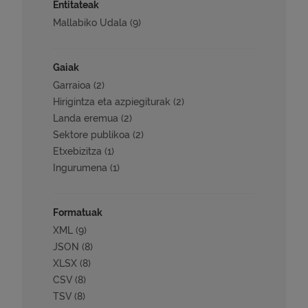
Entitateak
Mallabiko Udala (9)
Gaiak
Garraioa (2)
Hirigintza eta azpiegiturak (2)
Landa eremua (2)
Sektore publikoa (2)
Etxebizitza (1)
Ingurumena (1)
Formatuak
XML (9)
JSON (8)
XLSX (8)
CSV (8)
TSV (8)