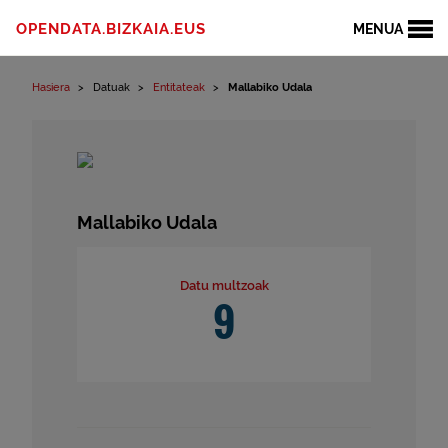
Edukinera joan
OPENDATA.BIZKAIA.EUS
MENUA
Hasiera
Datuak
Entitateak
Mallabiko Udala
Mallabiko Udala
Datu multzoak
9