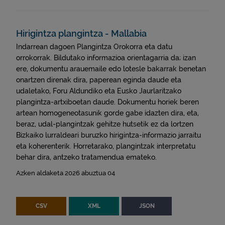
eu (4)
mobil (2)
Hirigintza plangintza - Mallabia
Indarrean dagoen Plangintza Orokorra eta datu
orrokorrak. Bildutako informazioa orientagarria da; izan
ere, dokumentu arauemaile edo lotesle bakarrak benetan
onartzen direnak dira, paperean eginda daude eta
udaletako, Foru Aldundiko eta Eusko Jaurlaritzako
plangintza-artxiboetan daude. Dokumentu horiek beren
artean homogeneotasunik gorde gabe idazten dira, eta,
beraz, udal-plangintzak gehitze hutsetik ez da lortzen
Bizkaiko lurraldeari buruzko hirigintza-informazio jarraitu
eta koherenterik. Horretarako, plangintzak interpretatu
behar dira, antzeko tratamendua emateko.
Azken aldaketa 2026 abuztua 04
CSV
XML
JSON