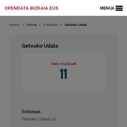
Edukinera joan
OPENDATA.BIZKAIA.EUS
MENUA
Hasiera
Datuak
Entitateak
Getxoko Udala
Getxoko Udala
Datu multzoak
11
Entitateak
Getxoko Udala (11)