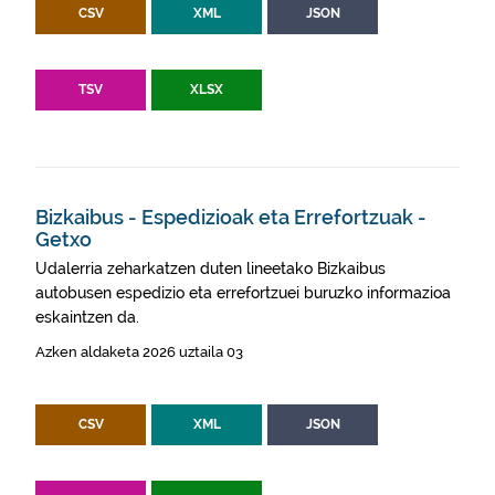
CSV
XML
JSON
TSV
XLSX
Bizkaibus - Espedizioak eta Errefortzuak -
Getxo
Udalerria zeharkatzen duten lineetako Bizkaibus
autobusen espedizio eta errefortzuei buruzko informazioa
eskaintzen da.
Azken aldaketa 2026 uztaila 03
CSV
XML
JSON