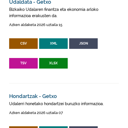
Udaldata - Getxo
Bizkaiko Udalaren finantza eta ekonomia arloko
informazioa erakusten da.
Azken aldaketa 2026 uztaila 15
CSV
XML
JSON
TSV
XLSX
Hondartzak - Getxo
Udalerri honetako hondartzei buruzko informazioa.
Azken aldaketa 2026 uztaila 07