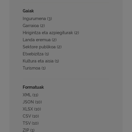
Gaiak
Ingurumena (3)
Garraioa (2)
Hirigintza eta azpiegiturak (2)
Landa eremua (2)
Sektore publikoa (2)
Etxebizitza (1)
Kultura eta aisia (1)
Turismoa (1)
Formatuak
XML (11)
JSON (10)
XLSX (10)
CSV (10)
TSV (10)
ZIP (1)