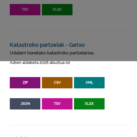
TSV
XLSX
Katastroko partzelak - Getxo
Udalerri honetako katastroko partzelarioa.
Azken aldaketa 2026 abuztua 02
ZIP
CSV
XML
JSON
TSV
XLSX