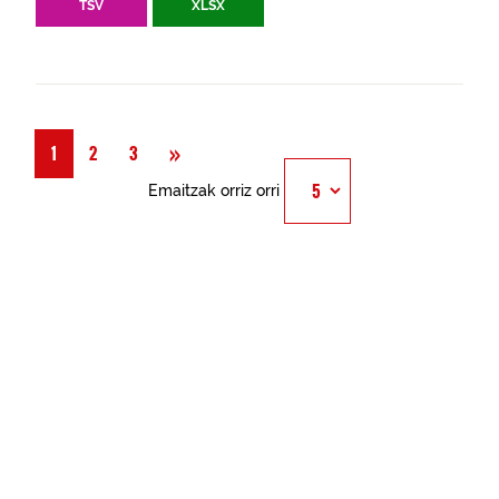
TSV
XLSX
Hurrengoa
»
1
2
3
Emaitzak orriz orri