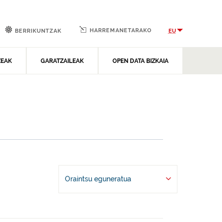
HARREMANETARAKO
EU
BERRIKUNTZAK
ZEAK
GARATZAILEAK
OPEN DATA BIZKAIA
Oraintsu eguneratua