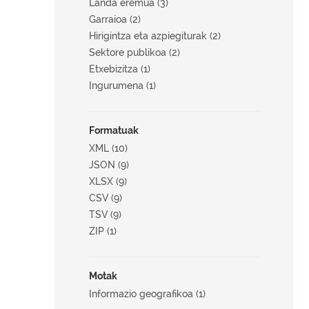
Landa eremua (3)
Garraioa (2)
Hirigintza eta azpiegiturak (2)
Sektore publikoa (2)
Etxebizitza (1)
Ingurumena (1)
Formatuak
XML (10)
JSON (9)
XLSX (9)
CSV (9)
TSV (9)
ZIP (1)
Motak
Informazio geografikoa (1)