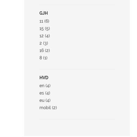
GJH
11 (6)
15 (5)
12 (4)
2 (3)
16 (2)
8 (1)
HVD
en (4)
es (4)
eu (4)
mobil (2)