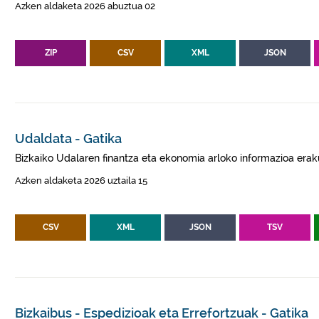
Azken aldaketa 2026 abuztua 02
ZIP
CSV
XML
JSON
Udaldata - Gatika
Bizkaiko Udalaren finantza eta ekonomia arloko informazioa erak
Azken aldaketa 2026 uztaila 15
CSV
XML
JSON
TSV
Bizkaibus - Espedizioak eta Errefortzuak - Gatika