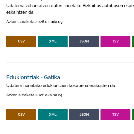
Udalerria zeharkatzen duten lineetako Bizkaibus autobusen esped
eskaintzen da.
Azken aldaketa 2026 uztaila 03
CSV
XML
JSON
TSV
Edukiontziak - Gatika
Udalerri honetako edukiontzien kokapena erakusten da.
Azken aldaketa 2026 ekaina 24
CSV
XML
JSON
TSV