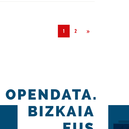
Hurrengoa
»
1
2
OPENDATA.
BIZKAIA
.EUS