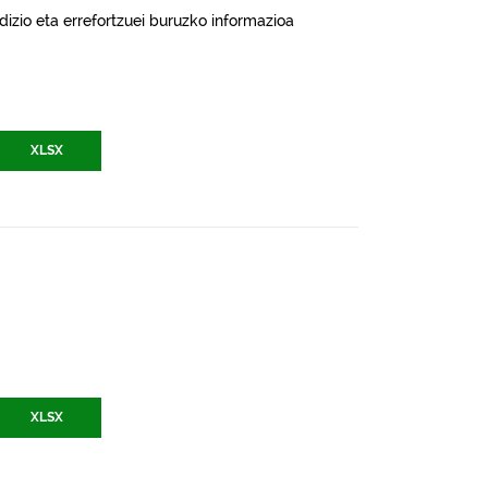
izio eta errefortzuei buruzko informazioa
XLSX
XLSX