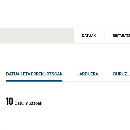
DATUAK
BISTARAT
DATUAK ETA ERREKURTSOAK
JARDUERA
BURUZ...
Datuak
10
Datu multzoak
eta
errekurtsoak