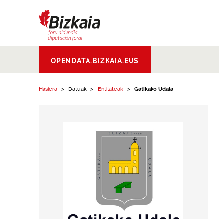
Edukinera joan
Bizkaiko Foru
OPENDATA.BIZKAIA.EUS
Aldundia
.
Diputacion
Foral de Bizkaia
Hasiera
Datuak
Entitateak
Gatikako Udala