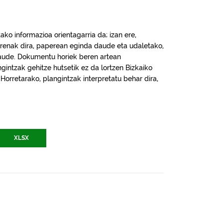
ko informazioa orientagarria da; izan ere,
renak dira, paperean eginda daude eta udaletako,
daude. Dokumentu horiek beren artean
intzak gehitze hutsetik ez da lortzen Bizkaiko
. Horretarako, plangintzak interpretatu behar dira,
XLSX