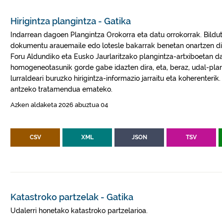
Hirigintza plangintza - Gatika
Indarrean dagoen Plangintza Orokorra eta datu orrokorrak. Bilduta
dokumentu arauemaile edo lotesle bakarrak benetan onartzen di
Foru Aldundiko eta Eusko Jaurlaritzako plangintza-artxiboetan 
homogeneotasunik gorde gabe idazten dira, eta, beraz, udal-plang
lurraldeari buruzko hirigintza-informazio jarraitu eta koherenterik
antzeko tratamendua emateko.
Azken aldaketa 2026 abuztua 04
CSV
XML
JSON
TSV
Katastroko partzelak - Gatika
Udalerri honetako katastroko partzelarioa.