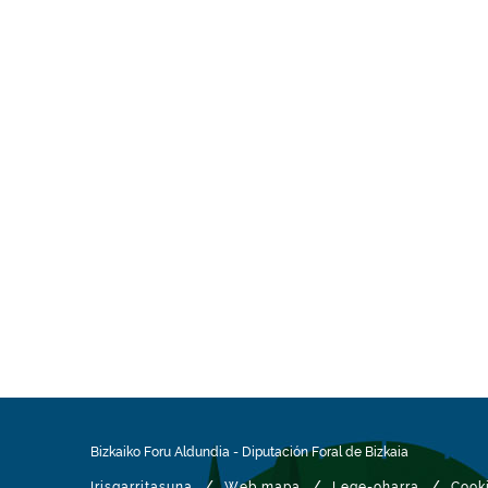
Bizkaiko Foru Aldundia
-
Diputación Foral de Bizkaia
/
/
/
Irisgarritasuna
Web mapa
Lege-oharra
Cook