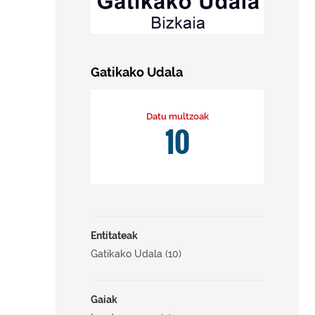
Gatikako Udala
Datu multzoak
10
Entitateak
Gatikako Udala (10)
Gaiak