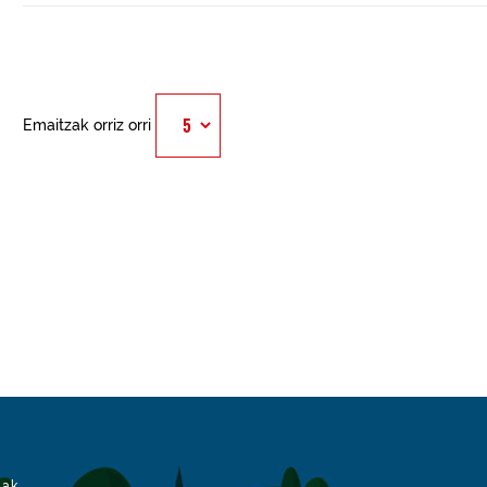
Emaitzak orriz orri
iak