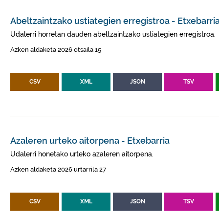
Abeltzaintzako ustiategien erregistroa - Etxebarri
Udalerri horretan dauden abeltzaintzako ustiategien erregistroa.
Azken aldaketa 2026 otsaila 15
CSV
XML
JSON
TSV
Azaleren urteko aitorpena - Etxebarria
Udalerri honetako urteko azaleren aitorpena.
Azken aldaketa 2026 urtarrila 27
CSV
XML
JSON
TSV