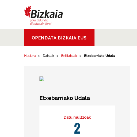
Edukinera joan
Bizkaiko Foru
OPENDATA.BIZKAIA.EUS
Aldundia
.
Diputacion
Foral de Bizkaia
Hasiera
Datuak
Entitateak
Etxebarriako Udala
Etxebarriako Udala
Datu multzoak
2