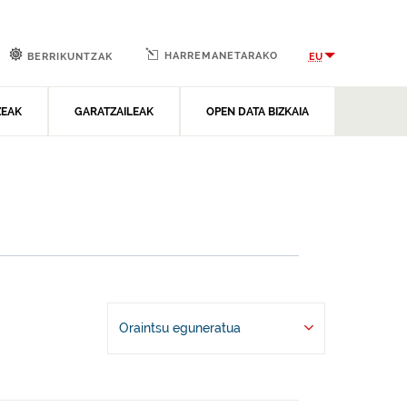
HARREMANETARAKO
EU
BERRIKUNTZAK
ZEAK
GARATZAILEAK
OPEN DATA BIZKAIA
Oraintsu eguneratua