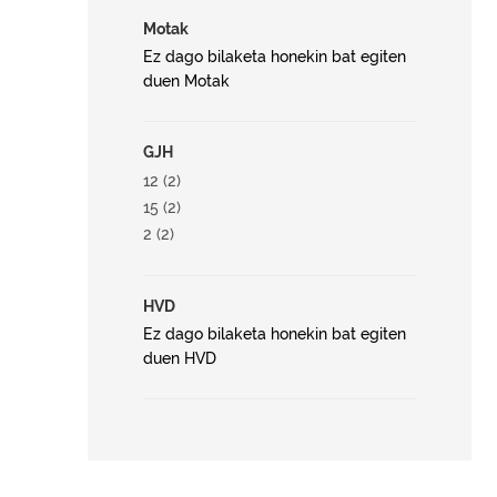
Motak
Ez dago bilaketa honekin bat egiten
duen Motak
GJH
12 (2)
15 (2)
2 (2)
HVD
Ez dago bilaketa honekin bat egiten
duen HVD