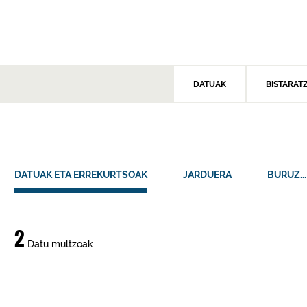
DATUAK
BISTARAT
DATUAK ETA ERREKURTSOAK
JARDUERA
BURUZ...
Datuak
2
Datu multzoak
eta
errekurtsoak