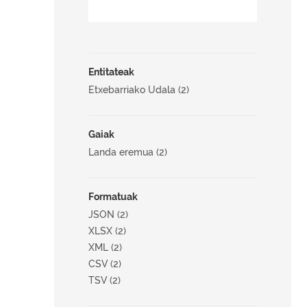
Entitateak
Etxebarriako Udala (2)
Gaiak
Landa eremua (2)
Formatuak
JSON (2)
XLSX (2)
XML (2)
CSV (2)
TSV (2)