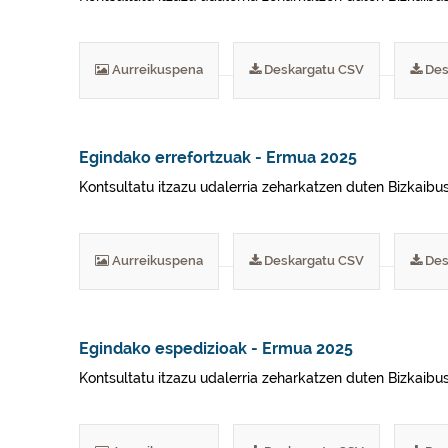
Aurreikuspena
Deskargatu CSV
Des
Egindako errefortzuak - Ermua 2025
Kontsultatu itzazu udalerria zeharkatzen duten Bizkaibu
Aurreikuspena
Deskargatu CSV
Des
Egindako espedizioak - Ermua 2025
Kontsultatu itzazu udalerria zeharkatzen duten Bizkaibu