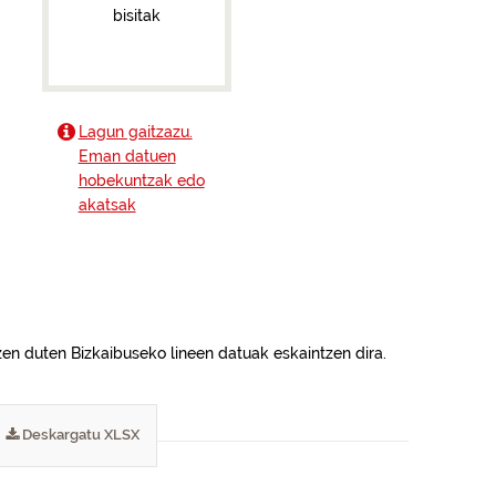
bisitak
Lagun gaitzazu.
Eman datuen
hobekuntzak edo
akatsak
zen duten Bizkaibuseko lineen datuak eskaintzen dira.
Deskargatu XLSX