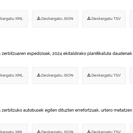
kargatu XML
Deskargatu JSON
Deskargatu TSV
 zerbitzuaren espedizioak, 2024 ekitaldirako planifikatuta daudenak.
kargatu XML
Deskargatu JSON
Deskargatu TSV
s zerbitzuko autobusek egiten dituzten errefortzuak, urtero metatzen
kargatu XML
Deskargatu JSON
Deskargatu TSV