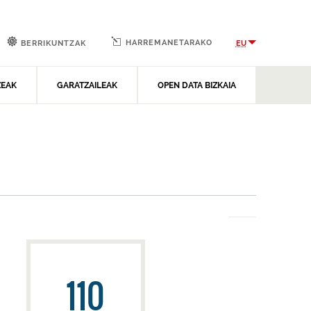
HARREMANETARAKO
EU
BERRIKUNTZAK
ZEAK
GARATZAILEAK
OPEN DATA BIZKAIA
110