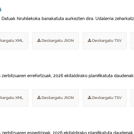
6
 Datuak hiruhilekoka banakatuta aurkezten dira. Udalerria zeharkatz
kargatu XML
Deskargatu JSON
Deskargatu TSV
 zerbitzuaren errefortzuak, 2026 ekitaldirako planifikatuta daudenak
kargatu XML
Deskargatu JSON
Deskargatu TSV
 zerbitzuaren espedizioak, 2026 ekitaldirako planifikatuta daudenak.