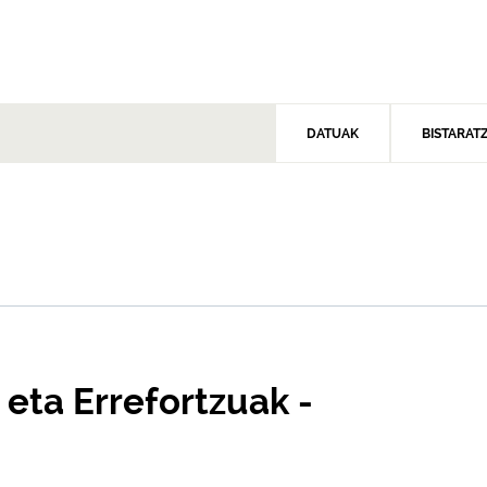
DATUAK
BISTARAT
 eta Errefortzuak -