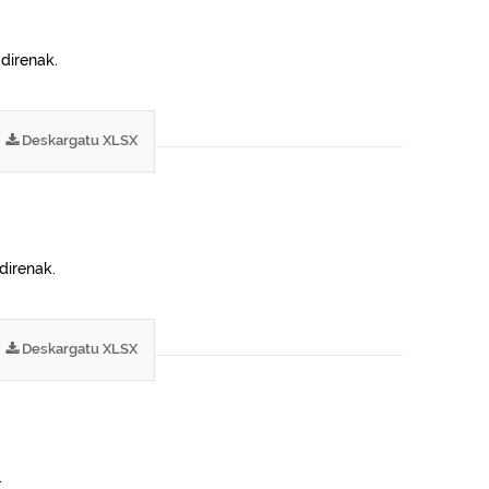
 direnak.
Deskargatu XLSX
direnak.
Deskargatu XLSX
.