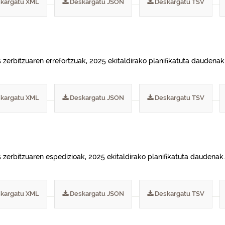
kargatu XML
Deskargatu JSON
Deskargatu TSV
 zerbitzuaren errefortzuak, 2025 ekitaldirako planifikatuta daudenak
kargatu XML
Deskargatu JSON
Deskargatu TSV
 zerbitzuaren espedizioak, 2025 ekitaldirako planifikatuta daudenak.
kargatu XML
Deskargatu JSON
Deskargatu TSV