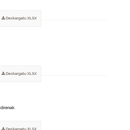
Deskargatu XLSX
Deskargatu XLSX
 direnak.
Deskargatu XLSX