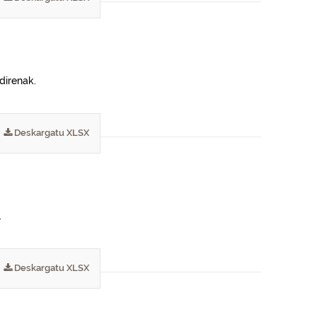
direnak.
Deskargatu XLSX
.
Deskargatu XLSX