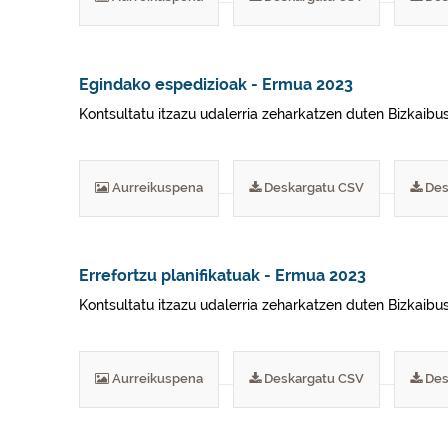
Egindako espedizioak - Ermua 2023
Kontsultatu itzazu udalerria zeharkatzen duten Bizkaibu
Aurreikuspena
Deskargatu CSV
Des
Errefortzu planifikatuak - Ermua 2023
Kontsultatu itzazu udalerria zeharkatzen duten Bizkaibus
Aurreikuspena
Deskargatu CSV
Des