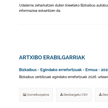
Udalerria zeharkatzen duten lineetako Bizkaibus autobus
informazioa eskaintzen da.
ARTXIBO ERABILGARRIAK
Bizkaibus - Egindako errefortzuak - Ermua - 20
Bizkaibus zerbitzuak egindako errefortzuak 2026. urtean
Aurreikuspena
Deskargatu CSV
Des