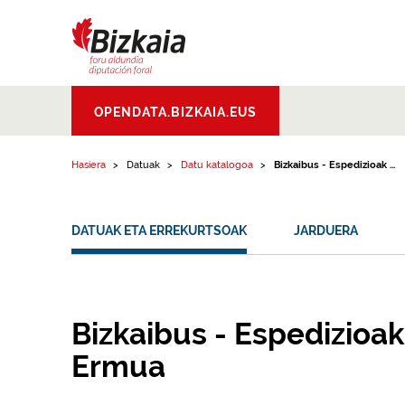
Edukinera joan
Bizkaiko Foru
OPENDATA.BIZKAIA.EUS
Aldundia
.
Diputacion
Foral de Bizkaia
Hasiera
Datuak
Datu katalogoa
Bizkaibus - Espedizioak ...
DATUAK ETA ERREKURTSOAK
JARDUERA
Bizkaibus - Espedizioak
Ermua