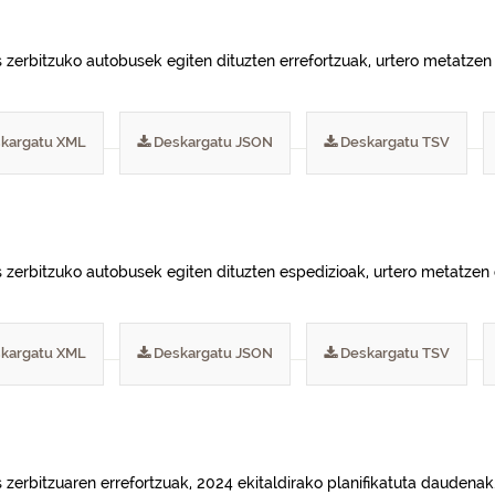
s zerbitzuko autobusek egiten dituzten errefortzuak, urtero metatzen
kargatu XML
Deskargatu JSON
Deskargatu TSV
s zerbitzuko autobusek egiten dituzten espedizioak, urtero metatzen 
kargatu XML
Deskargatu JSON
Deskargatu TSV
 zerbitzuaren errefortzuak, 2024 ekitaldirako planifikatuta daudenak