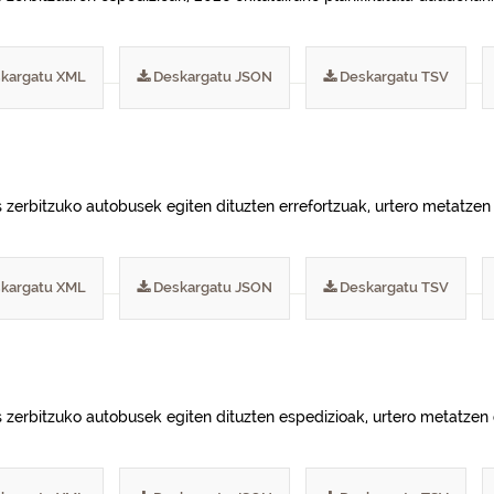
kargatu XML
Deskargatu JSON
Deskargatu TSV
s zerbitzuko autobusek egiten dituzten errefortzuak, urtero metatzen
kargatu XML
Deskargatu JSON
Deskargatu TSV
s zerbitzuko autobusek egiten dituzten espedizioak, urtero metatzen 