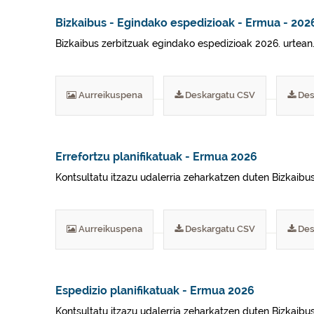
Bizkaibus - Egindako espedizioak - Ermua - 202
Bizkaibus zerbitzuak egindako espedizioak 2026. urtean.
Aurreikuspena
Deskargatu CSV
Des
Errefortzu planifikatuak - Ermua 2026
Kontsultatu itzazu udalerria zeharkatzen duten Bizkaibus
Aurreikuspena
Deskargatu CSV
Des
Espedizio planifikatuak - Ermua 2026
Kontsultatu itzazu udalerria zeharkatzen duten Bizkaibus