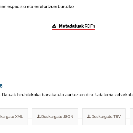
en espedizio eta errefortzuei buruzko
Metadatuak
RDFn
26
. Datuak hiruhilekoka banakatuta aurkezten dira. Udalerria zeharkat
kargatu XML
Deskargatu JSON
Deskargatu TSV