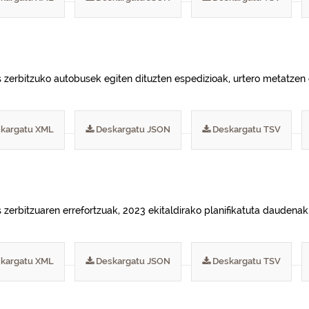
s zerbitzuko autobusek egiten dituzten espedizioak, urtero metatzen 
kargatu XML
Deskargatu JSON
Deskargatu TSV
 zerbitzuaren errefortzuak, 2023 ekitaldirako planifikatuta daudenak
kargatu XML
Deskargatu JSON
Deskargatu TSV