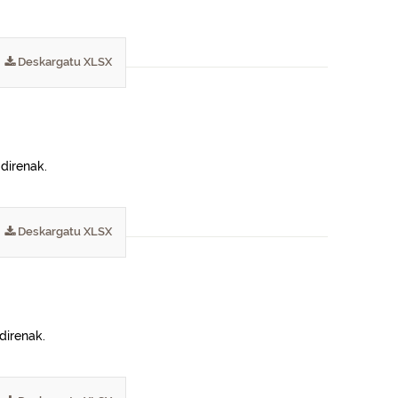
Deskargatu XLSX
 direnak.
Deskargatu XLSX
direnak.