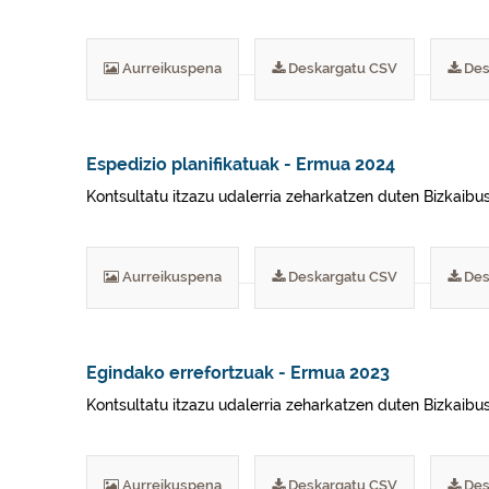
Aurreikuspena
Deskargatu CSV
Des
Espedizio planifikatuak - Ermua 2024
Kontsultatu itzazu udalerria zeharkatzen duten Bizkaibus
Aurreikuspena
Deskargatu CSV
Des
Egindako errefortzuak - Ermua 2023
Kontsultatu itzazu udalerria zeharkatzen duten Bizkaibu
Aurreikuspena
Deskargatu CSV
Des