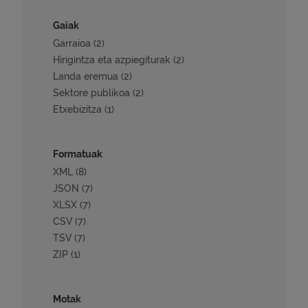
Gaiak
Garraioa (2)
Hirigintza eta azpiegiturak (2)
Landa eremua (2)
Sektore publikoa (2)
Etxebizitza (1)
Formatuak
XML (8)
JSON (7)
XLSX (7)
CSV (7)
TSV (7)
ZIP (1)
Motak