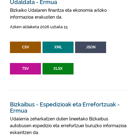
Udaldata - Ermua
Bizkaiko Udalaren finantza eta ekonomia arloko
informazioa erakusten da.
Azken aldaketa 2026 uztaila 15
CSV
XML
JSON
TSV
XLSX
Bizkaibus - Espedizioak eta Errefortzuak -
Ermua
Udalerria zeharkatzen duten lineetako Bizkaibus
autobusen espedizio eta errefortzuei buruzko informazioa
eskaintzen da.