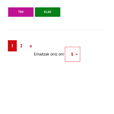
TSV
XLSX
Hurrengoa
»
1
2
Emaitzak orriz orri