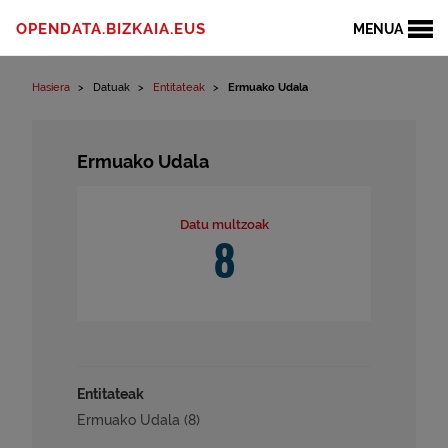
Edukinera joan
OPENDATA.BIZKAIA.EUS
MENUA
Hasiera
Datuak
Entitateak
Ermuako Udala
Ermuako Udala
Datu multzoak
8
Entitateak
Ermuako Udala (8)