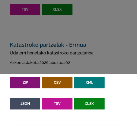
TSV
XLSX
Katastroko partzelak - Ermua
Udalerri honetako katastroko partzelarioa.
Azken aldaketa 2026 abuztua 02
ZIP
CSV
XML
JSON
TSV
XLSX