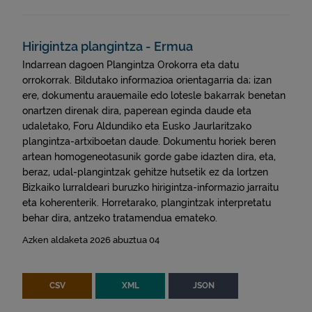
Hirigintza plangintza - Ermua
Indarrean dagoen Plangintza Orokorra eta datu
orrokorrak. Bildutako informazioa orientagarria da; izan
ere, dokumentu arauemaile edo lotesle bakarrak benetan
onartzen direnak dira, paperean eginda daude eta
udaletako, Foru Aldundiko eta Eusko Jaurlaritzako
plangintza-artxiboetan daude. Dokumentu horiek beren
artean homogeneotasunik gorde gabe idazten dira, eta,
beraz, udal-plangintzak gehitze hutsetik ez da lortzen
Bizkaiko lurraldeari buruzko hirigintza-informazio jarraitu
eta koherenterik. Horretarako, plangintzak interpretatu
behar dira, antzeko tratamendua emateko.
Azken aldaketa 2026 abuztua 04
CSV
XML
JSON