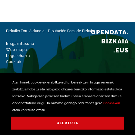
OPENDATA.
Bizkaiko Foru Aldundia
-
Diputación Foral de Bizkaia
BIZKAIA
Irisgarritasuna
.EUS
Web mapa
Lege-oharra
Cookiak
Atari honek
cookie
-ak erabiltzen ditu, bereak zein hirugarrenenak,
zerbitzua hobetu eta nabigazio ohiturei buruzko informazio estatistikoa
lortzeko. Nabigatzen jarraitzen baduzu haien erabilera onartzen duzula
ondorioztatuko dugu. Informazio gehiago nahi izanez gero
Cookie-en
atala kontsulta ezazu.
rekin kudeatua
ULERTUTA