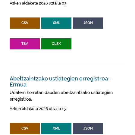
Azken aldaketa 2026 uztaila 03
CSV
XML
JSON
TSV
XLSX
Abeltzaintzako ustiategien erregistroa -
Ermua
Udalerri horretan dauden abeltzaintzako ustiategien
erregistroa.
Azken aldaketa 2026 otsaila 15
CSV
XML
JSON