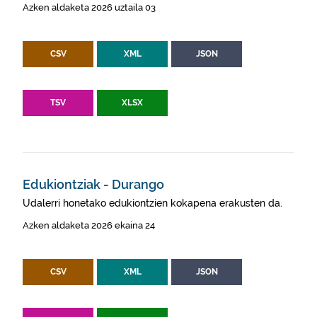
Azken aldaketa 2026 uztaila 03
CSV
XML
JSON
TSV
XLSX
Edukiontziak - Durango
Udalerri honetako edukiontzien kokapena erakusten da.
Azken aldaketa 2026 ekaina 24
CSV
XML
JSON