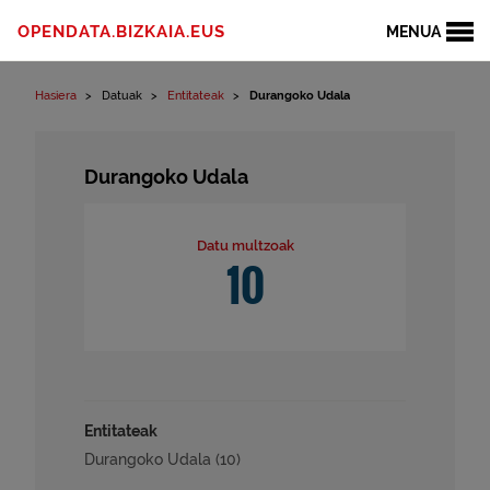
Edukinera joan
OPENDATA.BIZKAIA.EUS
MENUA
Hasiera
Datuak
Entitateak
Durangoko Udala
Durangoko Udala
Datu multzoak
10
Entitateak
Durangoko Udala (10)