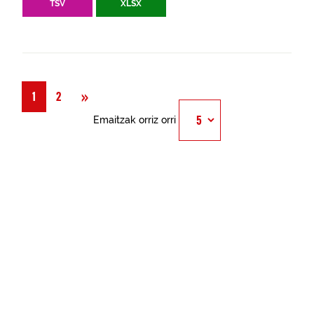
TSV
XLSX
Hurrengoa
»
1
2
Emaitzak orriz orri