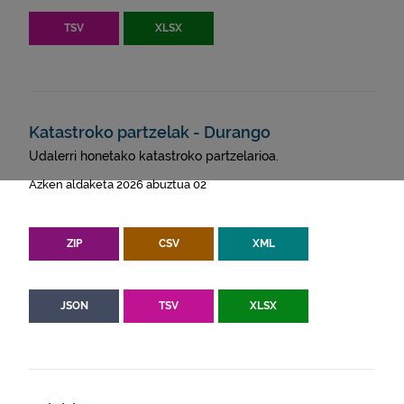
TSV
XLSX
Katastroko partzelak - Durango
Udalerri honetako katastroko partzelarioa.
Azken aldaketa 2026 abuztua 02
ZIP
CSV
XML
JSON
TSV
XLSX