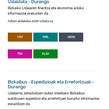
Udaldata - Durango
Bizkaiko Udalaren finantza eta ekonomia arloko
informazioa erakusten da.
Azken aldaketa 2026 uztaila 15
CSV
XML
JSON
TSV
XLSX
Bizkaibus - Espedizioak eta Errefortzuak -
Durango
Udalerria zeharkatzen duten lineetako Bizkaibus
autobusen espedizio eta errefortzuei buruzko informazioa
eskaintzen da.