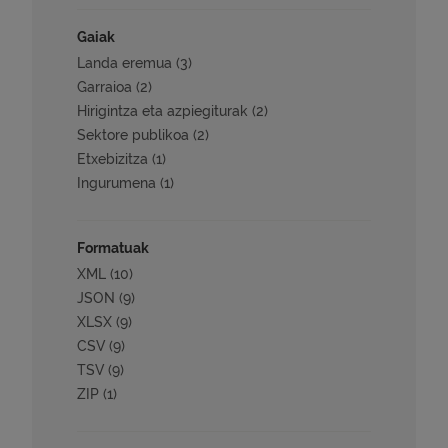
Gaiak
Landa eremua (3)
Garraioa (2)
Hirigintza eta azpiegiturak (2)
Sektore publikoa (2)
Etxebizitza (1)
Ingurumena (1)
Formatuak
XML (10)
JSON (9)
XLSX (9)
CSV (9)
TSV (9)
ZIP (1)