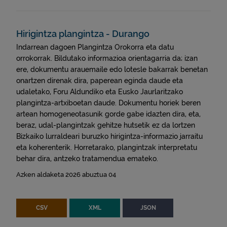
Hirigintza plangintza - Durango
Indarrean dagoen Plangintza Orokorra eta datu
orrokorrak. Bildutako informazioa orientagarria da; izan
ere, dokumentu arauemaile edo lotesle bakarrak benetan
onartzen direnak dira, paperean eginda daude eta
udaletako, Foru Aldundiko eta Eusko Jaurlaritzako
plangintza-artxiboetan daude. Dokumentu horiek beren
artean homogeneotasunik gorde gabe idazten dira, eta,
beraz, udal-plangintzak gehitze hutsetik ez da lortzen
Bizkaiko lurraldeari buruzko hirigintza-informazio jarraitu
eta koherenterik. Horretarako, plangintzak interpretatu
behar dira, antzeko tratamendua emateko.
Azken aldaketa 2026 abuztua 04
CSV
XML
JSON