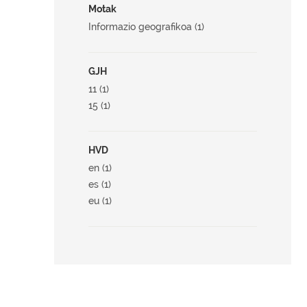
Motak
Informazio geografikoa (1)
GJH
11 (1)
15 (1)
HVD
en (1)
es (1)
eu (1)