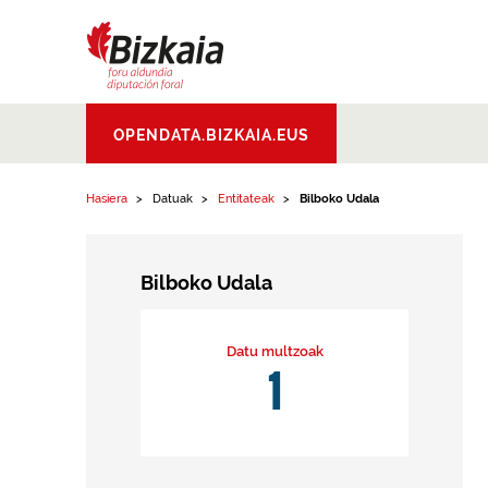
Edukinera joan
Bizkaiko Foru
OPENDATA.BIZKAIA.EUS
Aldundia
.
Diputacion
Foral de Bizkaia
Hasiera
Datuak
Entitateak
Bilboko Udala
Bilboko Udala
Datu multzoak
1