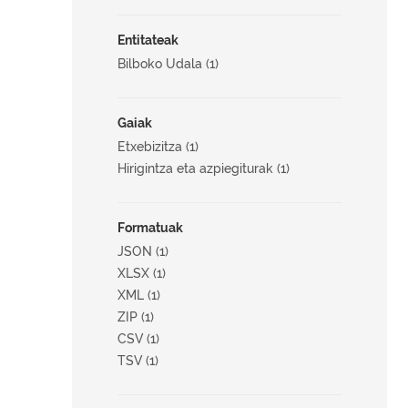
Entitateak
Bilboko Udala (1)
Gaiak
Etxebizitza (1)
Hirigintza eta azpiegiturak (1)
Formatuak
JSON (1)
XLSX (1)
XML (1)
ZIP (1)
CSV (1)
TSV (1)