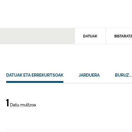
DATUAK
BISTARAT
DATUAK ETA ERREKURTSOAK
JARDUERA
BURUZ...
Datuak
1
Datu multzoa
eta
errekurtsoak