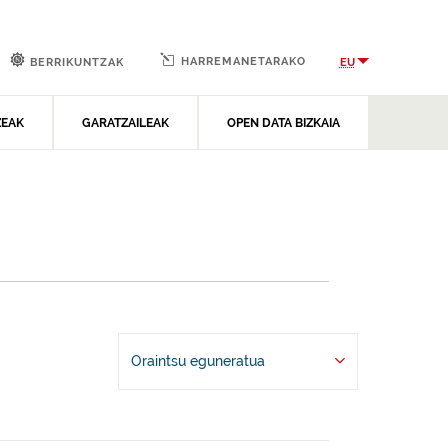
HARREMANETARAKO
EU
BERRIKUNTZAK
ZEAK
GARATZAILEAK
OPEN DATA BIZKAIA
Oraintsu eguneratua