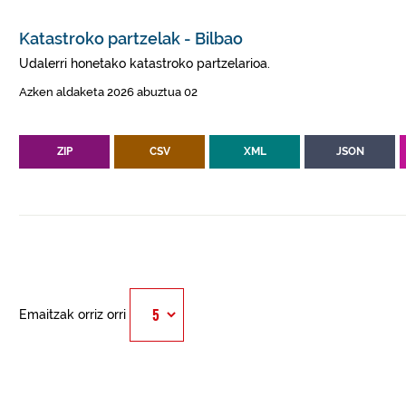
Katastroko partzelak - Bilbao
Udalerri honetako katastroko partzelarioa.
Azken aldaketa 2026 abuztua 02
ZIP
CSV
XML
JSON
Emaitzak orriz orri