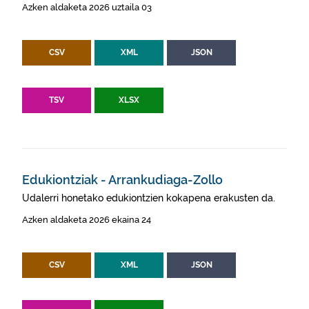
Azken aldaketa 2026 uztaila 03
CSV
XML
JSON
TSV
XLSX
Edukiontziak - Arrankudiaga-Zollo
Udalerri honetako edukiontzien kokapena erakusten da.
Azken aldaketa 2026 ekaina 24
CSV
XML
JSON