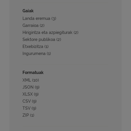
Gaiak
Landa eremua (3)
Garraioa (2)
Hirigintza eta azpiegiturak (2)
Sektore publikoa (2)
Etxebizitza (1)
Ingurumena (1)
Formatuak
XML (10)
JSON (9)
XLSX (9)
CSV (9)
TSV (9)
ZIP (1)