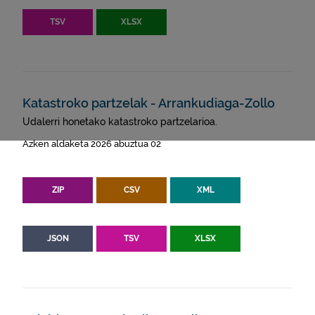
TSV
XLSX
Katastroko partzelak - Arrankudiaga-Zollo
Udalerri honetako katastroko partzelarioa.
Azken aldaketa 2026 abuztua 02
ZIP
CSV
XML
JSON
TSV
XLSX