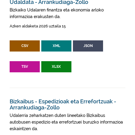
Udaldata - Arrankudiaga-Zollo
Bizkaiko Udalaren finantza eta ekonomia arloko
informazioa erakusten da.
Azken aldaketa 2026 uztaila 15
CSV
XML
JSON
TSV
XLSX
Bizkaibus - Espedizioak eta Errefortzuak -
Arrankudiaga-Zollo
Udalerria zeharkatzen duten lineetako Bizkaibus
autobusen espedizio eta errefortzuei buruzko informazioa
eskaintzen da.