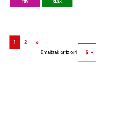
TSV
XLSX
Hurrengoa
»
1
2
Emaitzak orriz orri