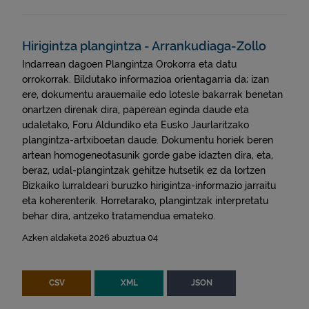
Hirigintza plangintza - Arrankudiaga-Zollo
Indarrean dagoen Plangintza Orokorra eta datu
orrokorrak. Bildutako informazioa orientagarria da; izan
ere, dokumentu arauemaile edo lotesle bakarrak benetan
onartzen direnak dira, paperean eginda daude eta
udaletako, Foru Aldundiko eta Eusko Jaurlaritzako
plangintza-artxiboetan daude. Dokumentu horiek beren
artean homogeneotasunik gorde gabe idazten dira, eta,
beraz, udal-plangintzak gehitze hutsetik ez da lortzen
Bizkaiko lurraldeari buruzko hirigintza-informazio jarraitu
eta koherenterik. Horretarako, plangintzak interpretatu
behar dira, antzeko tratamendua emateko.
Azken aldaketa 2026 abuztua 04
CSV
XML
JSON