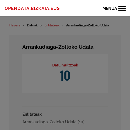
Edukinera joan
OPENDATA.BIZKAIA.EUS
MENUA
Hasiera
Datuak
Entitateak
Arrankudiaga-Zolloko Udala
Arrankudiaga-Zolloko Udala
Datu multzoak
10
Entitateak
Arrankudiaga-Zolloko Udala (10)