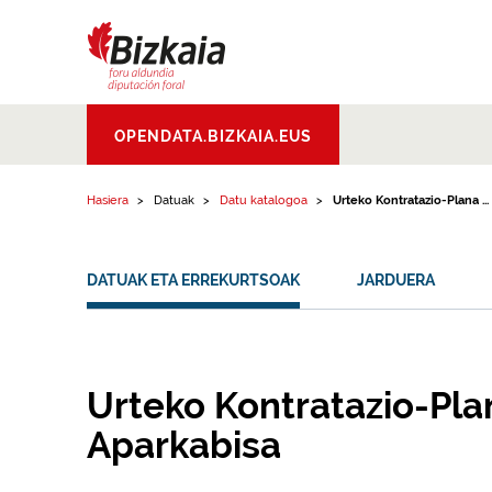
Edukinera joan
Bizkaiko Foru
OPENDATA.BIZKAIA.EUS
Aldundia
.
Diputacion
Foral de Bizkaia
Hasiera
Datuak
Datu katalogoa
Urteko Kontratazio-Plana ...
DATUAK ETA ERREKURTSOAK
JARDUERA
Urteko Kontratazio-Pla
Aparkabisa