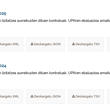
2025
 lizitatzea aurreikusten dituen kontratuak. UPKren ebaluazioa amaitu
kargatu XML
Deskargatu JSON
Deskargatu TSV
2024
 lizitatzea aurreikusten dituen kontratuak. UPKren ebaluazioa amaitu
kargatu XML
Deskargatu JSON
Deskargatu TSV