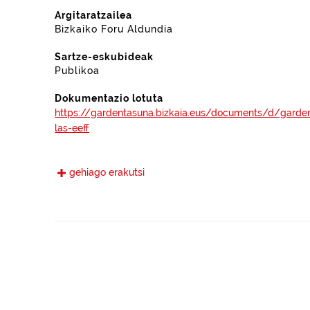
Argitaratzailea
Bizkaiko Foru Aldundia
Sartze-eskubideak
Publikoa
Dokumentazio lotuta
https://gardentasuna.bizkaia.eus/documents/d/garden
las-eeff
Eguneratze maiztasuna
gehiago erakutsi
Urtekoa
Hizkuntzak
Euskara
Gaztelania
Eskura jarri den data
2024-02-13
Espazio-eremua