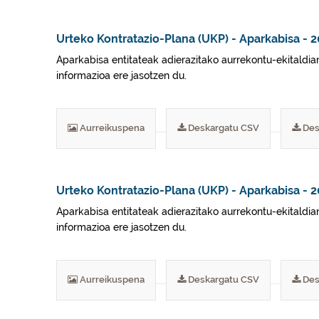
Urteko Kontratazio-Plana (UKP) - Aparkabisa - 
Aparkabisa entitateak adierazitako aurrekontu-ekitaldian
informazioa ere jasotzen du.
Aurreikuspena
Deskargatu CSV
Des
Urteko Kontratazio-Plana (UKP) - Aparkabisa - 
Aparkabisa entitateak adierazitako aurrekontu-ekitaldian
informazioa ere jasotzen du.
Aurreikuspena
Deskargatu CSV
Des