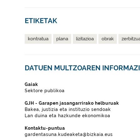
ETIKETAK
kontratua
plana
lizitazioa
obrak
zerbitzu
DATUEN MULTZOAREN INFORMAZ
Gaiak
Sektore publikoa
GJH - Garapen jasangarrirako helburuak
Bakea, justizia eta instituzio sendoak
Lan duina eta hazkunde ekonomikoa
Kontaktu-puntua
gardentasuna.kudeaketa@bizkaia.eus