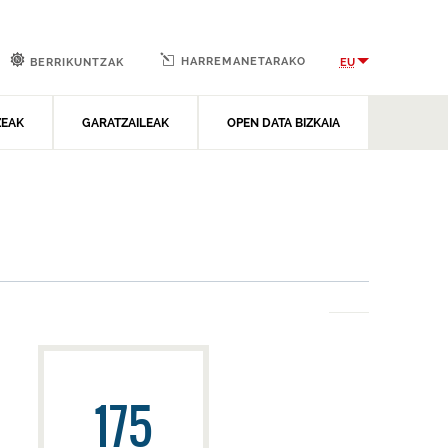
HARREMANETARAKO
EU
BERRIKUNTZAK
ZEAK
GARATZAILEAK
OPEN DATA BIZKAIA
175