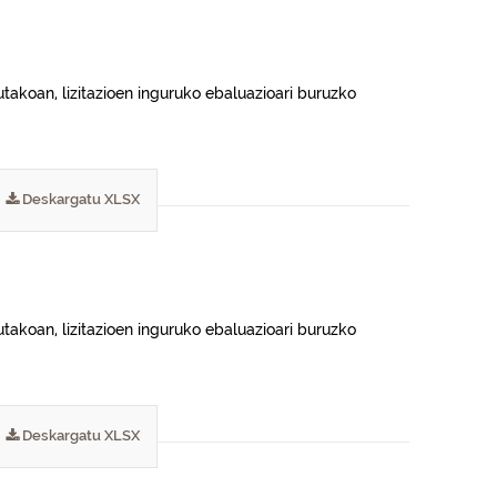
takoan, lizitazioen inguruko ebaluazioari buruzko
Deskargatu XLSX
takoan, lizitazioen inguruko ebaluazioari buruzko
Deskargatu XLSX