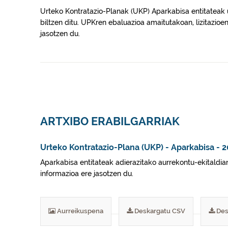
Urteko Kontratazio-Planak (UKP) Aparkabisa entitateak u
biltzen ditu. UPKren ebaluazioa amaitutakoan, lizitazioe
jasotzen du.
ARTXIBO ERABILGARRIAK
Urteko Kontratazio-Plana (UKP) - Aparkabisa - 
Aparkabisa entitateak adierazitako aurrekontu-ekitaldian
informazioa ere jasotzen du.
Aurreikuspena
Deskargatu CSV
Des