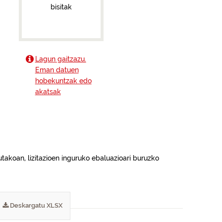
bisitak
Lagun gaitzazu.
Eman datuen
hobekuntzak edo
akatsak
takoan, lizitazioen inguruko ebaluazioari buruzko
Deskargatu XLSX