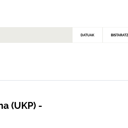
DATUAK
BISTARAT
na (UKP) -