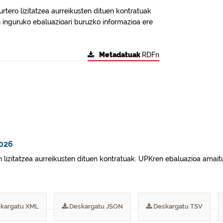
rtero lizitatzea aurreikusten dituen kontratuak
n inguruko ebaluazioari buruzko informazioa ere
Metadatuak
RDFn
2026
 lizitatzea aurreikusten dituen kontratuak. UPKren ebaluazioa amaitu
kargatu XML
Deskargatu JSON
Deskargatu TSV