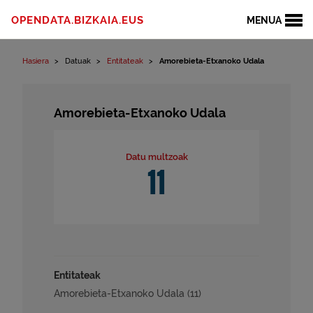
Edukinera joan
OPENDATA.BIZKAIA.EUS
MENUA
Hasiera
Datuak
Entitateak
Amorebieta-Etxanoko Udala
Amorebieta-Etxanoko Udala
Datu multzoak
11
Entitateak
Amorebieta-Etxanoko Udala (11)