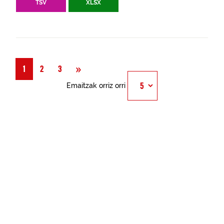
TSV
XLSX
Hurrengoa
»
1
2
3
Emaitzak orriz orri