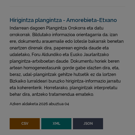
mobil (2)
Hirigintza plangintza - Amorebieta-Etxano
Indarrean dagoen Plangintza Orokorra eta datu
orrokorrak. Bildutako informazioa orientagarria da; izan
ere, dokumentu arauemaile edo lotesle bakarrak benetan
onartzen direnak dira, paperean eginda daude eta
udaletako, Foru Aldundiko eta Eusko Jaurlaritzako
plangintza-artxiboetan daude. Dokumentu horiek beren
artean homogeneotasunik gorde gabe idazten dira, eta,
beraz, udal-plangintzak gehitze hutsetik ez da lortzen
Bizkaiko lurraldeari buruzko hirigintza-informazio jarraitu
eta koherenterik. Horretarako, plangintzak interpretatu
behar dira, antzeko tratamendua emateko.
Azken aldaketa 2026 abuztua 04
CSV
XML
JSON