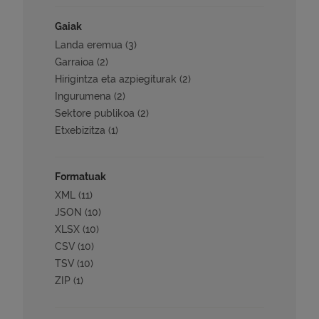
Gaiak
Landa eremua (3)
Garraioa (2)
Hirigintza eta azpiegiturak (2)
Ingurumena (2)
Sektore publikoa (2)
Etxebizitza (1)
Formatuak
XML (11)
JSON (10)
XLSX (10)
CSV (10)
TSV (10)
ZIP (1)