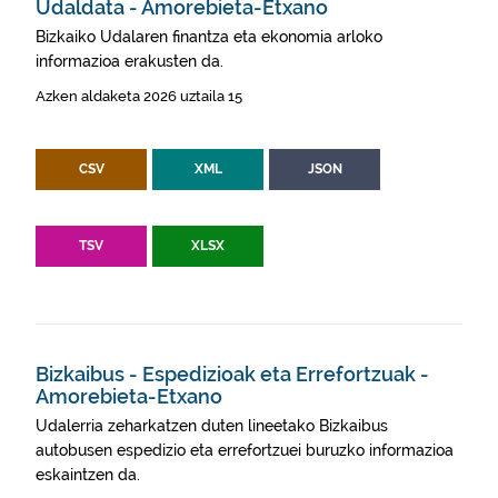
Udaldata - Amorebieta-Etxano
Bizkaiko Udalaren finantza eta ekonomia arloko
informazioa erakusten da.
Azken aldaketa 2026 uztaila 15
CSV
XML
JSON
TSV
XLSX
Bizkaibus - Espedizioak eta Errefortzuak -
Amorebieta-Etxano
Udalerria zeharkatzen duten lineetako Bizkaibus
autobusen espedizio eta errefortzuei buruzko informazioa
eskaintzen da.