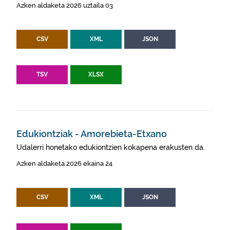
Azken aldaketa 2026 uztaila 03
CSV
XML
JSON
TSV
XLSX
Edukiontziak - Amorebieta-Etxano
Udalerri honetako edukiontzien kokapena erakusten da.
Azken aldaketa 2026 ekaina 24
CSV
XML
JSON